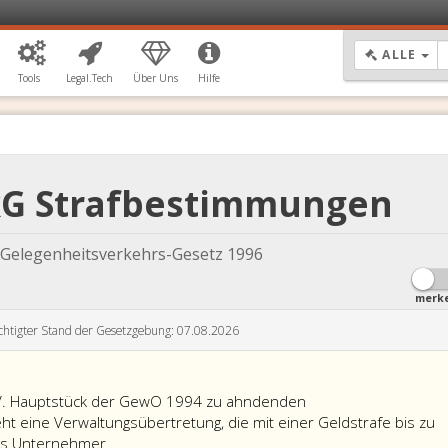
DR
ALLE
Tools
Legal.Tech
Über Uns
Hilfe
rkG Strafbestimmungen
 Gelegenheitsverkehrs-Gesetz 1996
merk
chtigter Stand der Gesetzgebung: 07.08.2026
. Hauptstück der GewO 1994 zu ahndenden
t eine Verwaltungsübertretung, die mit einer Geldstrafe bis zu
Abgesehen
als Unternehmer