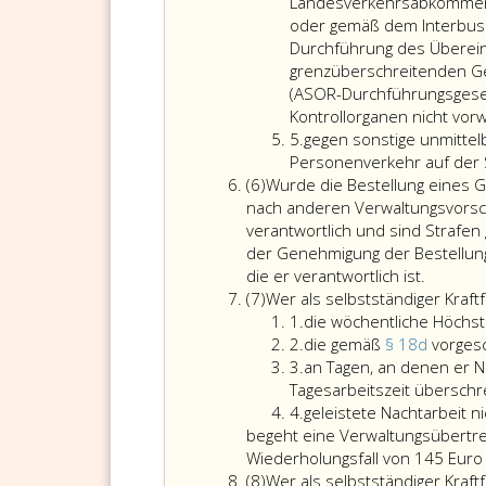
4
wenn
Landesverkehrsabkommen 
es
oder gemäß dem Interbu
sich
Durchführung des Überei
um
grenzüberschreitenden Ge
Zuwiderhandlungen
(ASOR-Durchführungsgese
gegen
Kontrollorganen nicht vorw
Ziffer
Paragraph
5.
gegen sonstige unmitte
5
10,
Personenverkehr auf der 
Absatz
Absatz
(6)
Wurde die Bestellung eines 
6
2,
nach anderen Verwaltungsvorschr
handelt,
verantwortlich und sind Strafen 
hat
der Genehmigung der Bestellung e
die
Wurde
die er verantwortlich ist.
Absatz
Geldstrafe
die
(7)
Wer als selbstständiger Kraft
7
Ziffer
mindestens
Bestellu
1.
die wöchentliche Höchs
eins
Ziffer
363 Euro
eines
2.
die gemäß
§ 18d
vorges
2
Ziffer
zu
Geschäf
3.
an Tagen, an denen er Na
3
betragen.
nach
Tagesarbeitszeit überschr
Ziffer
Bei
Paragra
4.
geleistete Nachtarbeit 
4
Verwaltungsübertretu
39,
begeht eine Verwaltungsübertret
gemäß
der
Wiederholungsfall von 145 Euro 
Absatz
Absatz
Gewerb
(8)
Wer als selbstständiger Kraf