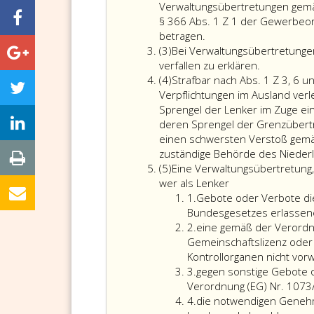
Verwaltungsübertretungen gemä
§ 366 Abs. 1 Z 1 der Gewerbeo
Bei
betragen.
Absatz
Verwaltungsübertretu
(3)
Bei Verwaltungsübertretungen
3
gemäß
Bei
verfallen zu erklären.
Absatz
Absatz
Verwaltung
(4)
Strafbar nach Abs. 1 Z 3, 6 
4
eins,
gemäß
Verpflichtungen im Ausland verlet
Ziffer
Absatz
Sprengel der Lenker im Zuge ein
eins,,
eins,
deren Sprengel der Grenzübertrit
4,
Ziffer
einen schwersten Verstoß gemäß
6
4,
zuständige Behörde des Niederl
Absatz
und
ist
(5)
Eine Verwaltungsübertretung, 
5
8
das
wer als Lenker
Ziffer
sowie
gewährte
1.
Gebote oder Verbote di
eins
bei
unzulässig
Bundesgesetzes erlassene
Ziffer
Verwaltungsübertretu
Entgelt
2.
eine gemäß der Verordnu
2
gemäß
für
Gemeinschaftslizenz oder 
Absatz
verfallen
Kontrollorganen nicht vorw
Ziffer
eins,
zu
3.
gegen sonstige Gebote 
3
Ziffer
erklären.
Verordnung (EG) Nr. 1073/
Ziffer
2,,
4.
die notwendigen Geneh