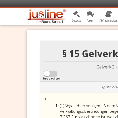
Gesetze
Forum
Abfrageservices
§ 15 Gelve
GelverkG -
beobachten
Berücksi
Absatz
(1)
Abgesehen von gemäß dem V
eins
Verwaltungsübertretungen begeh
7 267 Euro zu ahnden ist, wer 