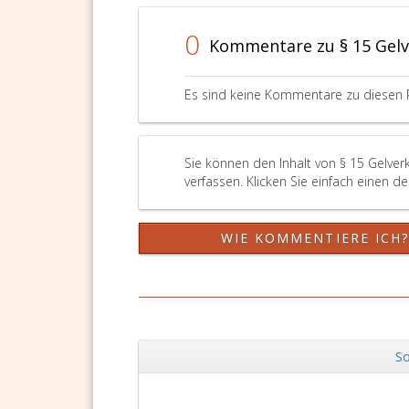
1 453 Euro
auch
zu
für
0
Kommentare zu § 15 Gel
betragen.
den
Fall
der
Es sind keine Kommentare zu diesen 
Genehm
der
Bestellu
eines
Sie können den Inhalt von § 15 Gelve
Filialge
verfassen. Klicken Sie einfach einen d
hinsichtl
der
Betriebs
WIE KOMMENTIERE ICH
für
die
er
verantwo
ist.
So
Zurück