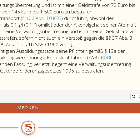
12,
Nachtarbeit
Paragraph
nicht
aus
Zuge
altungsübertretung und ist mit einer Geldstrafe von 72 Euro bis
oder
leistet,
18
einhält,
1987,
Wer
einer
l von 145 Euro bis 1 500 Euro zu bestrafen.
n
gemäß
die
e,
(ASOR-
als
Straßenkontrolle
transport (
§ 106 Abs. 10 KFG
) durchführt, obwohl der
ungsvorschriften
dem
gemäß
Absatz
Durchführungsgesetz)
selbstständiger
betreten
 als 0,1 g/l (0,1 Promille) oder der Alkoholgehalt seiner Atemluft
gt,
Interbusabkommen
Paragraph
2,
Bundesgesetzblatt
Kraftfahrer
wird,
eht eine Verwaltungsübertretung und ist mit einer Geldstrafe von
oder
18
ausgleicht,
Nr. 521
die
sonst
strafen, sofern nicht auch ein Verstoß gegen die §§ 37 Abs. 3
dem
e,
Wer
aus
Aufzeichnungs-
jene
9 Abs. 1 bis 1b StVO 1960 vorliegt.
ngen
Bundesgesetz
Absatz
als
1987,,
oder
Behörde,
htigten Ausbildungsstätte seine Pflichten gemäß § 13a der
tsführer
vom
eins,
Lenker
mitgeführt
Aufbewahrungspflicht
in
rbildungsverordnung – Berufskraftfahrer (GWB),
BGBl. II
htlich
1. Oktober
erlaubte
einen
werden.
gemäß
deren
eltenden Fassung, verletzt, begeht eine Verwaltungsübertretung
rtlich
1987
Tagesarbeitszeit
Schülertransport
Paragraph
Sprengel
Wer
s Güterbeförderungsgesetzes 1995 zu bestrafen.
zur
überschreitet
(Paragraph
18
der
als
Durchführung
oder
106,
f,
Grenzübertritt
Inhaber
des
Absatz
verletzt,
in
einer
Übereinkommens
10,
begeht
das
ermächtigten
über
KFG)
eine
Bundesgebiet
Ausbildungsstätt
MERKEN
4
die
durchführt,
Verwaltungsübertret
erfolgte.
seine
en.
Personenbeförderung
obwohl
und
Stellt
Pflichten
im
der
ist
die
gemäß
grenzüberschreitenden
Alkoholgehalt
mit
Übertretung
Paragraph
mäß
Gelegenheitsverkehr
seines
einer
zugleich
13