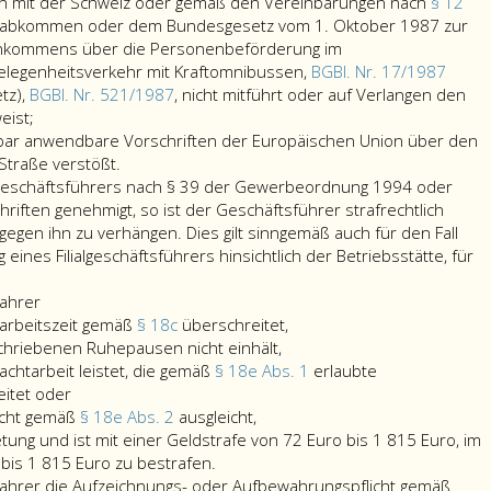
Interbus-
Unternehmer
mit der Schweiz oder gemäß den Vereinbarungen nach
§ 12
Übereinkommen
auch
sabkommen oder dem Bundesgesetz vom 1. Oktober 1987 zur
oder
dann,
nkommens über die Personenbeförderung im
dem
wenn
legenheitsverkehr mit Kraftomnibussen,
BGBl. Nr. 17/1987
Bundesgesetz
er
tz),
BGBl. Nr. 521/1987
, nicht mitführt oder auf Verlangen den
die
vom
die
eist;
notwendigen
1. Oktober
Verpflichtungen
lbar anwendbare Vorschriften der Europäischen Union über den
Genehmigungen
1987
im
Straße verstößt.
oder
zur
Ausland
Geschäftsführers nach § 39 der Gewerbeordnung 1994 oder
Nachweise
Durchführung
verletzt.
iften genehmigt, so ist der Geschäftsführer strafrechtlich
gemäß
des
Örtlich
gegen ihn zu verhängen. Dies gilt sinngemäß auch für den Fall
dem
Übereinkommens
zuständig
ines Filialgeschäftsführers hinsichtlich der Betriebsstätte, für
Landesverkehrsabkommen
über
ist
mit
die
diesfalls
fahrer
ng
der
die
Personenbeförderun
jene
tarbeitszeit gemäß
§ 18c
überschreitet,
Schweiz
die
wöchentliche
im
Behörde,
chriebenen Ruhepausen nicht einhält,
tsführers
oder
gemäß
Höchstarbeitszeit
grenzüberschreitend
in
chtarbeit leistet, die gemäß
§ 18e Abs. 1
erlaubte
gemäß
an
Paragraph
gemäß
Gelegenheitsverkehr
deren
eitet oder
ph
den
Tagen,
geleistete
18
Paragraph
mit
Sprengel
nicht gemäß
§ 18e Abs. 2
ausgleicht,
ngen
Vereinbarungen
an
Nachtarbeit
d,
18
Kraftomnibussen,
der
ung und ist mit einer Geldstrafe von 72 Euro bis 1 815 Euro, im
nach
denen
nicht
vorgeschriebenen
c,
Bundesgesetzblatt
Lenker
bis 1 815 Euro zu bestrafen.
eordnung 1994
Paragraph
er
gemäß
Ruhepausen
überschreitet,
Nr. 17
im
tfahrer die Aufzeichnungs- oder Aufbewahrungspflicht gemäß