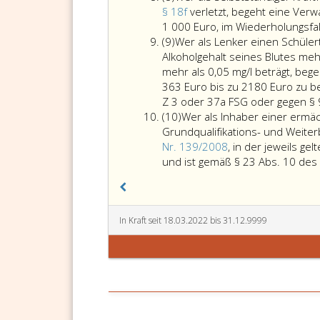
8
eins,
oder
§ 18f
verletzt, begeht eine Verw
Ziffer
nach
1 000 Euro, im Wiederholungsfal
Absatz
3
andere
(9)
Wer als Lenker einen Schüler
9
und
Verwalt
Alkoholgehalt seines Blutes mehr
7
genehmi
mehr als 0,05 mg/l beträgt, beg
sowie
so
363 Euro bis zu 2180 Euro zu be
bei
ist
Z 3 oder 37a FSG oder gegen § 9
Absatz
Verwaltungsübertretu
der
(10)
Wer als Inhaber einer ermäc
10
gemäß
Geschäf
Grundqualifikations- und Weite
Paragraph
strafrec
Nr. 139/2008
, in der jeweils g
366,
verantwo
und ist gemäß § 23 Abs. 10 de
Absatz
und
eins,
sind
Ziffer
Strafen
eins,
gegen
In Kraft seit 18.03.2022 bis 31.12.9999
der
ihn
Gewerbeordnung 199
zu
hat
verhäng
die
Dies
Geldstrafe
gilt
mindestens
sinnge