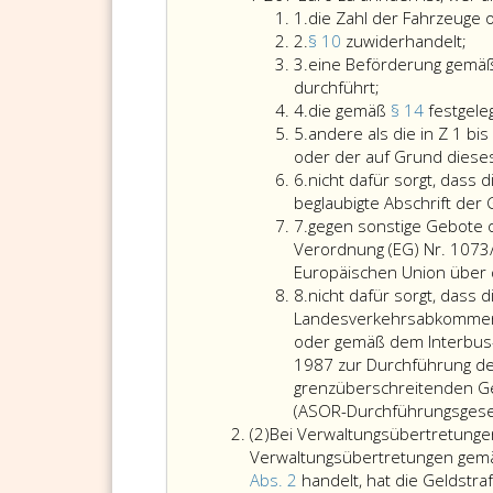
Ziffer
1.
die Zahl der Fahrzeug
eins
Ziffer
Par
2.
§ 10
zuwiderhandelt;
2
Ziffer
10,
3.
eine Beförderung gemä
3
eine
zuw
durchführt;
Ziffer
Beförderung
4.
die gemäß
§ 14
festgeleg
4
Ziffer
gemäß
5.
andere als die in Z 1 b
5
Paragraph
oder der auf Grund diese
Ziffer
11,
6.
nicht dafür sorgt, dass
6
Absatz
beglaubigte Abschrift der 
Ziffer
eins,
7.
gegen sonstige Gebote 
7
Ziffer
Verordnung (EG) Nr. 1073
2,
Europäischen Union über 
Ziffer
ohne
8.
nicht dafür sorgt, das
8
die
Landesverkehrsabkommen 
erforderliche
oder gemäß dem Interbu
Genehmigung
1987 zur Durchführung d
durchführt;
grenzüberschreitenden Ge
(ASOR-Durchführungsgese
Absatz
(2)
Bei Verwaltungsübertretungen
2
Verwaltungsübertretungen gemä
Abs. 2
handelt, hat die Geldstr