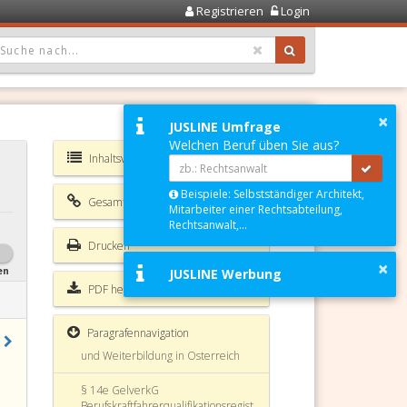
§ 11 GelverkG Verkehr über die
Registrieren
Login
Grenze
OPDOWN: GEWÄHLTER WERT IST ALLE
§ 11a GelverkG
Gemeinschaftslizenz
§ 12 GelverkG Zwischenstaatliche
×
Vereinbarungen
JUSLINE Umfrage
Welchen Beruf üben Sie aus?
§ 13 GelverkG (weggefallen)
Inhaltsverzeichnis GelverkG
§ 14 GelverkG Tarife
Beispiele: Selbstständiger Architekt,
Gesamte Rechtsvorschrift
Mitarbeiter einer Rechtsabteilung,
§ 14a GelverkG
Rechtsanwalt,...
Fahrerqualifizierungsnachweis
Drucken
×
§ 14b GelverkG Grundqualifikation
en
JUSLINE Werbung
PDF herunterladen
§ 14c GelverkG Weiterbildung
Paragrafennavigation
§ 14d GelverkG Grundqualifikation
und Weiterbildung in Österreich
§ 14e GelverkG
Berufskraftfahrerqualifikationsregist