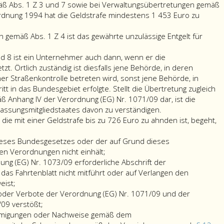
zu
die
der
ß Abs. 1 Z 3 und 7 sowie bei Verwaltungsübertretungen gemäß
ahnden
notwendigen
auf
rdnung 1994 hat die Geldstrafe mindestens 1 453 Euro zu
ist,
Genehmigungen
Grund
ngen
wer
oder
dieses
 gemäß Abs. 1 Z 4 ist das gewährte unzulässige Entgelt für
als
Nachweise
Bunde
sübertretungen
Unternehmer
gemäß
erlass
und 8 ist ein Unternehmer auch dann, wenn er die
dem
Veror
zt. Örtlich zuständig ist diesfalls jene Behörde, in deren
Landesverkehrsabk
nicht
er Straßenkontrolle betreten wird, sonst jene Behörde, in
mit
einhält
t in das Bundesgebiet erfolgte. Stellt die Übertretung zugleich
der
 Anhang IV der Verordnung (EG) Nr. 1071/09 dar, ist die
Schweiz
Strafbar
assungsmitgliedstaates davon zu verständigen.
oder
nach
die mit einer Geldstrafe bis zu 726 Euro zu ahnden ist, begeht,
gemäß
Absatz
den
eins,
eses Bundesgesetzes oder der auf Grund dieses
e
Vereinbarungen
Ziffer
n Verordnungen nicht einhält;
ngen
nach
3,,
ng (EG) Nr. 1073/09 erforderliche Abschrift der
Paragraph
6
das Fahrtenblatt nicht mitführt oder auf Verlangen den
12,
und
eist;
oder
8
oder Verbote der Verordnung (EG) Nr. 1071/09 und der
gemäß
ist
09 verstößt;
dem
ein
migungen oder Nachweise gemäß dem