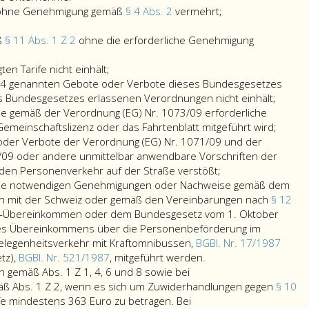
von
die
e ohne Genehmigung gemäß
§ 4 Abs. 2
vermehrt;
agraph
gemäß
Zahl
dem
der
ß
§ 11 Abs. 1 Z 2
ohne die erforderliche Genehmigung
iderhandelt;
römisch
Fahrzeuge
fünf.
die
ohne
ten Tarife nicht einhält;
Hauptstück
gemäß
Genehmigung
is 4 genannten Gebote oder Verbote dieses Bundesgesetzes
der
Paragraph
gemäß
ander
s Bundesgesetzes erlassenen Verordnungen nicht einhält;
GewO 1994
14,
Paragraph
als
 die gemäß der Verordnung (EG) Nr. 1073/09 erforderliche
zu
festgelegten
4,
die
Gemeinschaftslizenz oder das Fahrtenblatt mitgeführt wird;
ahndenden
Tarife
Absatz
in
oder Verbote der Verordnung (EG) Nr. 1071/09 und der
Verwaltungsübertretungen
nicht
2,
Ziffer
/09 oder andere unmittelbar anwendbare Vorschriften der
begeht
einhält;
vermehrt;
eins
den Personenverkehr auf der Straße verstößt;
eine
bis
s die notwendigen Genehmigungen oder Nachweise gemäß dem
Verwaltungsübertretung,
4
mit der Schweiz oder gemäß den Vereinbarungen nach
§ 12
die
genan
s-Übereinkommen oder dem Bundesgesetz vom 1. Oktober
mit
Gebot
es Übereinkommens über die Personenbeförderung im
einer
oder
legenheitsverkehr mit Kraftomnibussen,
BGBl. Nr. 17/1987
Geldstrafe
nicht
Verbot
tz),
BGBl. Nr. 521/1987
, mitgeführt werden.
bis
dafür
dieses
 gemäß Abs. 1 Z 1, 4, 6 und 8 sowie bei
zu
sorgt,
Bunde
ß Abs. 1 Z 2, wenn es sich um Zuwiderhandlungen gegen
§ 10
7 267 Euro
dass
oder
afe mindestens 363 Euro zu betragen. Bei