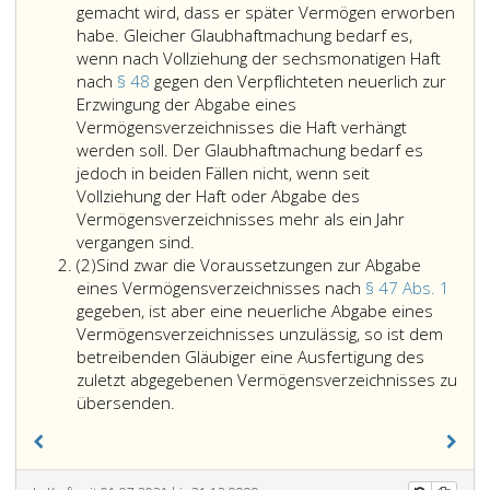
gemacht wird, dass er später Vermögen erworben
habe. Gleicher Glaubhaftmachung bedarf es,
wenn nach Vollziehung der sechsmonatigen Haft
nach
§ 48
gegen den Verpflichteten neuerlich zur
Erzwingung der Abgabe eines
Vermögensverzeichnisses die Haft verhängt
werden soll. Der Glaubhaftmachung bedarf es
jedoch in beiden Fällen nicht, wenn seit
Vollziehung der Haft oder Abgabe des
Vermögensverzeichnisses mehr als ein Jahr
Wer
vergangen sind.
Absatz
ein
(2)
Sind zwar die Voraussetzungen zur Abgabe
2
Vermögensverzeichnis
eines Vermögensverzeichnisses nach
§ 47 Abs. 1
abgegeben
gegeben, ist aber eine neuerliche Abgabe eines
hat,
Vermögensverzeichnisses unzulässig, so ist dem
ist
betreibenden Gläubiger eine Ausfertigung des
zur
zuletzt abgegebenen Vermögensverzeichnisses zu
Sind
neuerlichen
übersenden.
zwar
Abgabe
die
auch
Voraussetzungen
dritten