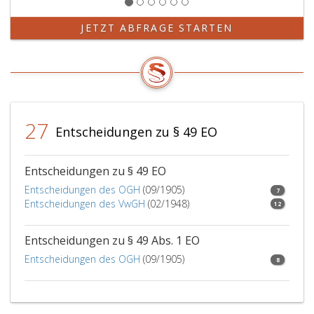
Der
Glaubhaftmachung
JETZT ABFRAGE STARTEN
bedarf
es
jedoch
in
beiden
Fällen
27
nicht,
Entscheidungen zu § 49 EO
wenn
seit
Vollziehung
Entscheidungen zu § 49 EO
der
Entscheidungen des OGH
(09/1905)
7
Haft
Entscheidungen des VwGH
(02/1948)
12
oder
Abgabe
Entscheidungen zu § 49 Abs. 1 EO
des
Vermögensverzeichnisses
Entscheidungen des OGH
(09/1905)
8
mehr
als
ein