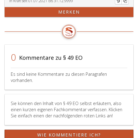
zur
Gläubigern
In Kraft seit 01.07.2021 bis 31.12.9999
Abgabe
gegenüber
MERKEN
eines
nur
Vermögensverzeichnisses
dann
nach
verpflichtet,
Paragraph
wenn
47,
glaubhaft
Absatz
gemacht
eins,
wird,
0
Kommentare zu § 49 EO
gegeben,
dass
ist
er
aber
später
Es sind keine Kommentare zu diesen Paragrafen
eine
Vermögen
vorhanden.
neuerliche
erworben
Abgabe
habe.
eines
Gleicher
Sie können den Inhalt von § 49 EO selbst erläutern, also
Vermögensverzeichnisses
Glaubhaftmachung
einen kurzen eigenen Fachkommentar verfassen. Klicken
unzulässig,
bedarf
Sie einfach einen der nachfolgenden roten Links an!
so
es,
ist
wenn
dem
nach
WIE KOMMENTIERE ICH?
betreibenden
Vollziehung