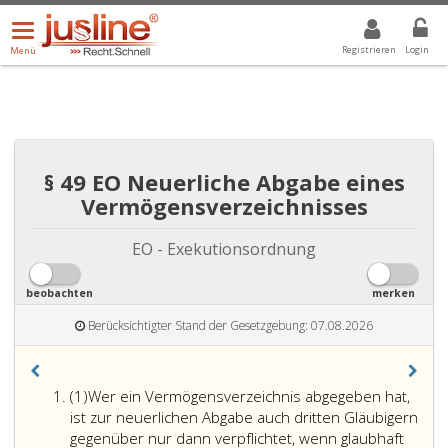
Menü
DROPDOWN: GEWÄHLTER WERT IST ALLE
ALLE
öffnen/schließen
Registrieren
Login
Menü
§ 49 EO Neuerliche Abgabe eines
Vermögensverzeichnisses
EO - Exekutionsordnung
beobachten
merken
Berücksichtigter Stand der Gesetzgebung: 07.08.2026
Absatz
(1)
Wer ein Vermögensverzeichnis abgegeben hat,
eins
ist zur neuerlichen Abgabe auch dritten Gläubigern
gegenüber nur dann verpflichtet, wenn glaubhaft