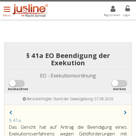
Menü
DROPDOWN: GEWÄHLTER WERT IST ALLE
ALLE
öffnen/schließen
Registrieren
Login
Menü
§ 41a EO Beendigung der
Exekution
EO - Exekutionsordnung
beobachten
merken
Berücksichtigter Stand der Gesetzgebung: 07.08.2026
Paragraph
§ 41a
.
41
Das Gericht hat auf Antrag die Beendigung eines
a,
Exekutionsverfahrens wegen Geldforderungen mit