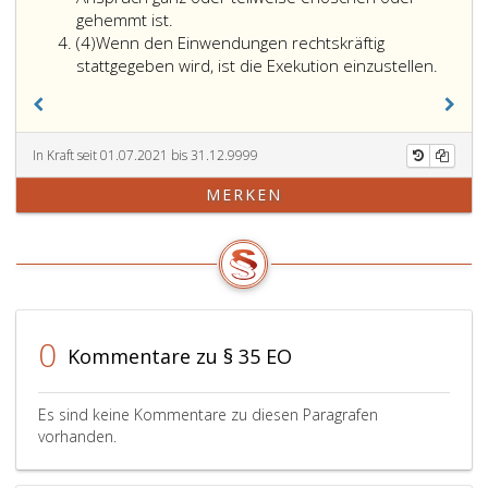
Alle
Wege
gehemmt ist.
Absatz
Einwendungen,
der
(4)
Wenn den Einwendungen rechtskräftig
4
die
Klage
stattgegeben wird, ist die Exekution einzustellen.
die
bei
verpflichtete
dem
Partei
Gericht
zur
geltend
In Kraft seit 01.07.2021 bis 31.12.9999
Zeit
zu
MERKEN
der
machen,
Geltendmachung
das
bei
die
Gericht
Exekution
oder
in
zur
erster
Zeit
Instanz
0
Kommentare zu § 35 EO
des
bewilligt
Einschreitens
hat.
bei
Ist
Es sind keine Kommentare zu diesen Paragrafen
einer
der
vorhanden.
der
Exekutionstitel
in
in