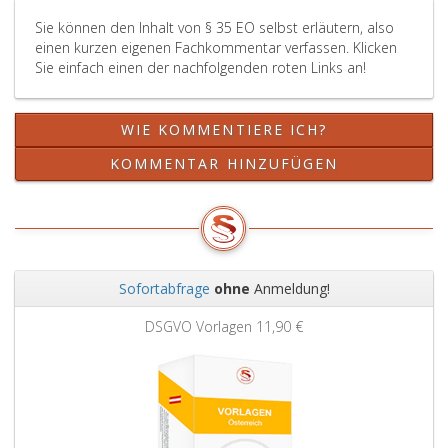
Absatz
einer
Sie können den Inhalt von § 35 EO selbst erläutern, also
2,
Arbeitsrechtssache
einen kurzen eigenen Fachkommentar verfassen. Klicken
bezeichneten
nach
Sie einfach einen der nachfolgenden roten Links an!
Behörden
Paragraph
vorzubringen
50,
imstande
ASGG
WIE KOMMENTIERE ICH?
war,
ergangen,
müssen
so
KOMMENTAR HINZUFÜGEN
bei
sind
sonstigem
die
Ausschluss
Einwendungen
gleichzeitig
bei
geltend
dem
gemacht
Gericht
Sofortabfrage
ohne
Anmeldung!
werden.
geltend
Zurück
Weit
Dies
zu
DSGVO Vorlagen
11,90 €
gilt
machen,
nicht
bei
für
dem
Unterhaltssachen,
der
soweit
Prozess