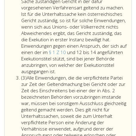
Sache zuständigen Gericht in der dafür
vorgesehenen Verfahrensart geltend zu machen.
Ist für die Unterhaltssache kein österreichisches
Gericht zuständig, so ist für solche Einwendungen,
wenn sich aus Unions- oder Völkerrecht nichts
Abweichendes ergibt, das Gericht zuständig, das
die Exekution in erster Instanz bewilligt hat.
Einwendungen gegen einen Anspruch, der sich auf
einen der im
§ 1 Z 10
und 12 bis 14 angeführten
Exekutionstitel stützt, sind bei jener Behörde
anzubringen, von welcher der Exekutionstitel
Diese
ausgegangen ist.
Absatz
Einwendungen
(3)
Alle Einwendungen, die die verpflichtete Partei
3
sind,
zur Zeit der Geltendmachung bei Gericht oder zur
unbeschadet
Zeit des Einschreitens bei einer der in Abs. 2
eines
bezeichneten Behörden vorzubringen imstande
allfälligen
war, müssen bei sonstigem Ausschluss gleichzeitig
Rekurses
geltend gemacht werden. Dies gilt nicht für
gegen
Unterhaltssachen, soweit die zum Unterhalt
die
verpflichtete Person eine Änderung der
Exekutionsbewilligung,
Verhältnisse einwendet, aufgrund derer der
im
Anspruch ganz oder teilweise erloschen oder