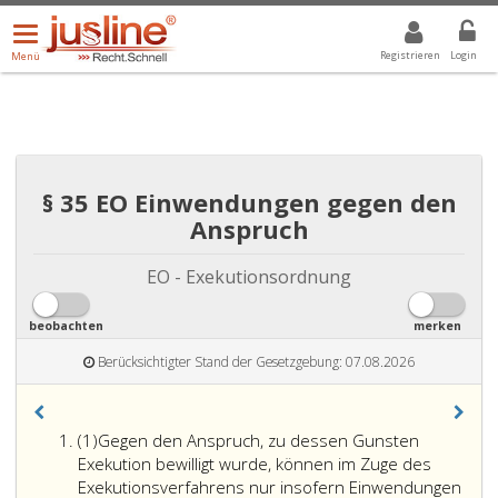
Menü
DROPDOWN: GEWÄHLTER WERT IST ALLE
ALLE
öffnen/schließen
Registrieren
Login
Menü
§ 35 EO Einwendungen gegen den
Anspruch
EO - Exekutionsordnung
beobachten
merken
Berücksichtigter Stand der Gesetzgebung: 07.08.2026
Absatz
(1)
Gegen den Anspruch, zu dessen Gunsten
eins
Exekution bewilligt wurde, können im Zuge des
Exekutionsverfahrens nur insofern Einwendungen