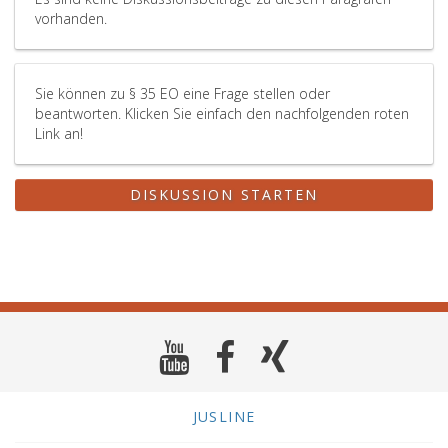
Einwendungen
vorhanden.
gegen
einen
Anspruch,
der
Sie können zu § 35 EO eine Frage stellen oder
sich
beantworten. Klicken Sie einfach den nachfolgenden roten
auf
Link an!
einen
der
im
DISKUSSION STARTEN
Paragraph
eins,
Ziffer
10
und
12
bis
14
angeführten
Exekutionstitel
JUSLINE
stützt,
sind