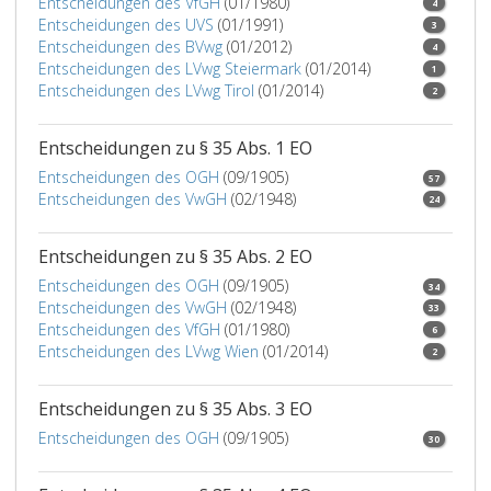
Entscheidungen des VfGH
(01/1980)
4
Gericht
Entscheidungen des UVS
(01/1991)
3
in
Entscheidungen des BVwg
(01/2012)
4
der
Entscheidungen des LVwg Steiermark
(01/2014)
1
dafür
Entscheidungen des LVwg Tirol
(01/2014)
2
vorgesehenen
Verfahrensart
Entscheidungen zu § 35 Abs. 1 EO
geltend
Entscheidungen des OGH
(09/1905)
zu
57
Entscheidungen des VwGH
(02/1948)
machen.
24
Ist
für
Entscheidungen zu § 35 Abs. 2 EO
die
Entscheidungen des OGH
(09/1905)
34
Unterhaltssache
Entscheidungen des VwGH
(02/1948)
33
kein
Entscheidungen des VfGH
(01/1980)
6
österreichisches
Entscheidungen des LVwg Wien
(01/2014)
2
Gericht
zuständig,
Entscheidungen zu § 35 Abs. 3 EO
so
ist
Entscheidungen des OGH
(09/1905)
30
für
solche