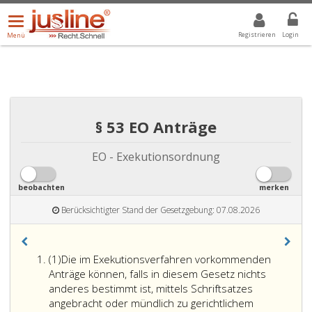
Menü
DROPDOWN: GEWÄHLTER WERT IST ALLE
ALLE
öffnen/schließen
Registrieren
Login
Menü
§ 53 EO Anträge
EO - Exekutionsordnung
beobachten
merken
Berücksichtigter Stand der Gesetzgebung: 07.08.2026
Absatz
(1)
Die im Exekutionsverfahren vorkommenden
eins
Anträge können, falls in diesem Gesetz nichts
anderes bestimmt ist, mittels Schriftsatzes
angebracht oder mündlich zu gerichtlichem