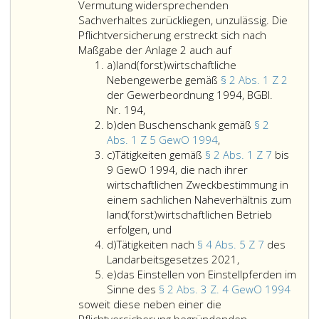
Vermutung widersprechenden
Sachverhaltes zurückliegen, unzulässig. Die
Pflichtversicherung erstreckt sich nach
Personen,
Maßgabe der Anlage 2 auch auf
Litera
die
a)
land(forst)wirtschaftliche
a
auf
Nebengewerbe gemäß
§ 2 Abs. 1 Z 2
ihre
der Gewerbeordnung 1994, BGBl.
land(forst)wirtschaftliche
Rechnung
Nr. 194,
Litera
Nebengewerbe
und
b)
den Buschenschank gemäß
§ 2
b
gemäß
den
Gefahr
Abs. 1 Z 5 GewO 1994
,
Litera
Paragraph
Buschenschank
einen
c)
Tätigkeiten gemäß
§ 2 Abs. 1 Z 7
bis
c
2,
gemäß
land(forst)wirtsch
9 GewO 1994, die nach ihrer
Absatz
Paragraph
Betrieb
wirtschaftlichen Zweckbestimmung in
eins,
2,
im
einem sachlichen Naheverhältnis zum
Ziffer
Absatz
Sinne
land(forst)wirtschaftlichen Betrieb
2,
Tätigkeiten
eins,
der
erfolgen, und
Litera
der
gemäß
Ziffer
Bestimmungen
d)
Tätigkeiten nach
§ 4 Abs. 5 Z 7
des
d
Gewerbeordnung 1994,
Paragraph
5,
des
Tätigkeiten
Landarbeitsgesetzes 2021,
Litera
Bundesgesetzblatt
2,
GewO 1994,
Landarbeitsgeset
nach
e)
das Einstellen von Einstellpferden im
e
Nr. 194,
Absatz
Bundesgesetzblat
Paragraph
das
Sinne des
§ 2 Abs. 3 Z. 4 GewO 1994
eins,
Teil
4,
Einste
soweit diese neben einer die
Ziffer
eins,
Absatz
von