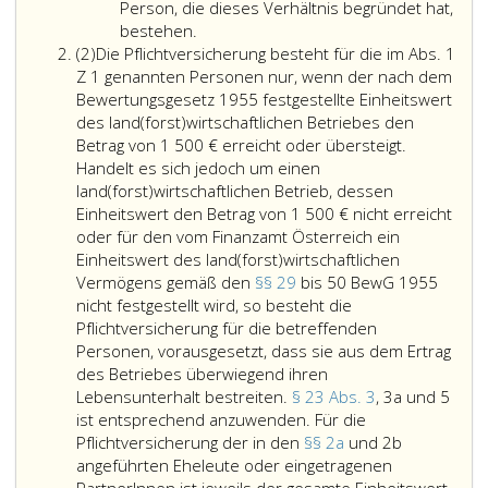
oder
einem
sind
Person, die dieses Verhältnis begründet hat,
eingetragener
forstwirtschaftlic
entsprech
bestehen.
Absatz
Partner/eingetragene
Betrieb
anzuwende
(2)
Die Pflichtversicherung besteht für die im Abs. 1
2
Partnerin,
entsprechenden
Z 1 genannten Personen nur, wenn der nach dem
sofern
Weise
Bewertungsgesetz 1955 festgestellte Einheitswert
keine
auf
des land(forst)wirtschaftlichen Betriebes den
Betriebsführung
Rechnung
Betrag von 1 500 € erreicht oder übersteigt.
auf
und
Handelt es sich jedoch um einen
gemeinsame
Gefahr
land(forst)wirtschaftlichen Betrieb, dessen
Rechnung
der
Einheitswert den Betrag von 1 500 € nicht erreicht
und
dazu
oder für den vom Finanzamt Österreich ein
Gefahr
im
Einheitswert des land(forst)wirtschaftlichen
der
eigenen
Vermögens gemäß den
§§ 29
bis 50 BewG 1955
Eheleute
Namen
nicht festgestellt wird, so besteht die
oder
Berechtigten
Pflichtversicherung für die betreffenden
eingetragenen
bewirtschaftet
Personen, vorausgesetzt, dass sie aus dem Ertrag
PartnerInnen
werden.
des Betriebes überwiegend ihren
vorliegt
Der
Lebensunterhalt bestreiten.
§ 23 Abs. 3
, 3a und 5
und
Gegenbeweis
ist entsprechend anzuwenden. Für die
er/sie
ist
Pflichtversicherung der in den
§§ 2a
und 2b
nicht
für
angeführten Eheleute oder eingetragenen
auf
Zeiten,