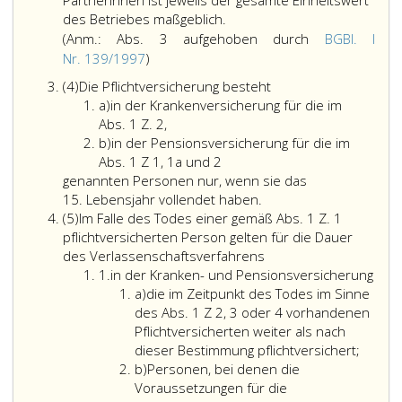
PartnerInnen ist jeweils der gesamte Einheitswert
Grund
Die
die
des Betriebes maßgeblich.
dieser
Pflichtversicherung
länger
(Anm.: Abs. 3 aufgehoben durch
BGBl. I
Beschäftigung
besteht
als
Anmerkung,
Nr. 139/1997
)
nach
für
einen
Absatz
Absatz
(4)
Die Pflichtversicherung besteht
Paragraph
die
Monat
3,
4
Litera
a)
in der Krankenversicherung für die im
4,
im
von
aufgehoben
a
in
Abs. 1 Z. 2,
ASVG
Absatz
der
durch
Litera
der
b)
in der Pensionsversicherung für die im
pflichtversichert
eins,
Meldung
Bundesgesetzblatt
b
Krankenversicherung
in
Abs. 1 Z 1, 1a und 2
ist;
Ziffer
(Paragraph
Teil
für
der
genannten Personen nur, wenn sie das
eins,
16,)
eins,
die
Pensionsversicherung
15. Lebensjahr vollendet haben.
genannten
des
Nr. 139
Absatz
im
für
(5)
Im Falle des Todes einer gemäß Abs. 1 Z. 1
Personen
der
aus
5
Absatz
die
pflichtversicherten Person gelten für die Dauer
nur,
Vermutung
1997,)
eins,
im
Im
des Verlassenschaftsverfahrens
wenn
widersprechende
Ziffer
Ziffer
Absatz
Falle
1.
in der Kranken- und Pensionsversicherung
der
Sachverhaltes
eins
Litera
2,,
eins,
des
a)
die im Zeitpunkt des Todes im Sinne
nach
zurückliegen,
a
Ziffer
Todes
des Abs. 1
Z 2, 3 oder 4
vorhandenen
dem
unzulässig.
eins,,
einer
Pflichtversicherten weiter als nach
Bewertungsgesetz 1955
Die
1a
gemäß
die
dieser Bestimmung pflichtversichert;
festgestellte
Pflichtversicherun
Litera
und
Absatz
im
b)
Personen, bei denen die
Einheitswert
erstreckt
b
2
eins,
Zeitpu
Voraussetzungen für die
des
sich