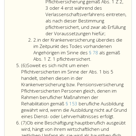
Ziffer
des
Pflichtversicherung gemäß Abs. 1
Z 2,
land(forst)wirtschaftlichen
nach
eins,
Todes
3 oder 4
erst während des
Betriebes
Maßgabe
pflichtversicherten
im
Verlassenschaftsverfahrens eintreten,
den
der
Person
Sinne
als nach dieser Bestimmung
Betrag
Anlage
gelten
des
pflichtversichert, und zwar ab Erfüllung
von
2
für
Personen,
Absatz
der Voraussetzungen hiefür;
1 500 €
auch
Ziffer
die
bei
eins,
2.
in der Krankenversicherung überdies die
erreicht
auf
2
Dauer
denen
Ziffer
im Zeitpunkt des Todes vorhandenen
oder
des
die
2,,
Angehörigen im Sinne des
§ 78
als gemäß
übersteigt.
Verlassenschaftsverf
in
Voraussetzun
3
Abs. 1 Z. 1 pflichtversichert.
Handelt
Absatz
der
für
oder
(6)
Soweit es sich nicht um einen
es
6
Krankenversicherung
die
4
Pflichtversicherten im Sinne der Abs. 1 bis 5
sich
überdies
Pflichtversich
vorha
handelt, stehen diesen in der
jedoch
die
gemäß
Pflicht
Krankenversicherung bzw. Pensionsversicherung
um
im
Absatz
weiter
Pflichtversicherten Personen gleich, denen im
einen
Zeitpunkt
eins,
als
Rahmen beruflicher Maßnahmen der
land(forst)wirtschaftlichen
des
Ziffer
nach
Rehabilitation gemäß
§ 153
berufliche Ausbildung
Betrieb,
Todes
2,,
dieser
gewährt wird, wenn die Ausbildung nicht auf Grund
dessen
vorhandenen
3
Soweit
Besti
eines Dienst- oder Lehrverhältnisses erfolgt.
Einheitswert
Absatz
Angehörigen
oder
es
pflicht
(7)
Ob eine Beschäftigung hauptberuflich ausgeübt
den
7
im
4
sich
wird, hängt von ihrem wirtschaftlichen und
Betrag
Sinne
erst
nicht
zeitlichen Umfang ab; sie wird als hauptberuflich