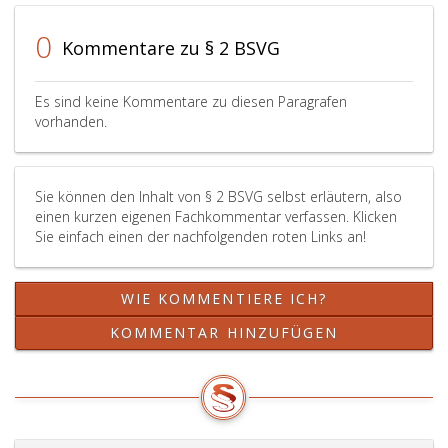
denen
nicht
im
0
festgestellt
Kommentare zu § 2 BSVG
Rahmen
wird,
berufliche
so
Maßnahm
Es sind keine Kommentare zu diesen Paragrafen
besteht
der
vorhanden.
die
Rehabilita
Pflichtversicherung
gemäß
für
Paragraph
die
Sie können den Inhalt von § 2 BSVG selbst erläutern, also
153,
betreffenden
einen kurzen eigenen Fachkommentar verfassen. Klicken
berufliche
Personen,
Sie einfach einen der nachfolgenden roten Links an!
Ausbildun
vorausgesetzt,
gewährt
dass
wird,
sie
WIE KOMMENTIERE ICH?
wenn
aus
die
KOMMENTAR HINZUFÜGEN
dem
Ausbildun
Ertrag
nicht
des
auf
Betriebes
Grund
überwiegend
eines
ihren