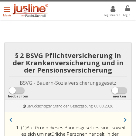
Menü
DROPDOWN: GEWÄHLTER WERT IST ALLE
ALLE
öffnen/schließen
Registrieren
Login
Menü
§ 2 BSVG Pflichtversicherung in
der Krankenversicherung und in
der Pensionsversicherung
BSVG - Bauern-Sozialversicherungsgesetz
beobachten
merken
Berücksichtigter Stand der Gesetzgebung: 08.08.2026
Absatz
(1)
Auf Grund dieses Bundesgesetzes sind, soweit
eins
es sich um natürliche Personen handelt, in der