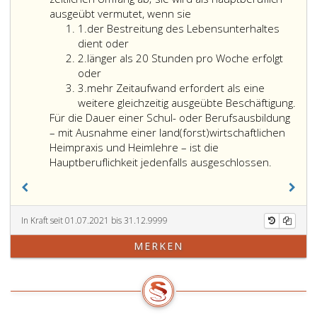
von
des
während
um
ausgeübt vermutet, wenn sie
1 500 €
Ziffer
Paragraph
des
einen
1.
der Bestreitung des Lebensunterhaltes
nicht
eins
78,
Verlassenscha
Pflichtver
dient oder
erreicht
Ziffer
als
eintreten,
im
2.
länger als 20 Stunden pro Woche erfolgt
oder
2
gemäß
als
Sinne
oder
für
Ziffer
Absatz
nach
der
3.
mehr Zeitaufwand erfordert als eine
den
3
eins,
dieser
Absatz
weitere gleichzeitig ausgeübte Beschäftigung.
vom
Ziffer
Bestimmung
eins
Für die Dauer einer Schul- oder Berufsausbildung
Finanzamt
eins,
pflichtversicher
bis
– mit Ausnahme einer land(forst)wirtschaftlichen
Österreich
pflichtversichert.
und
5
Heimpraxis und Heimlehre – ist die
ein
zwar
handelt,
Hauptberuflichkeit jedenfalls ausgeschlossen.
Einheitswert
ab
stehen
des
Erfüllung
diesen
land(forst)wirtschaftlichen
der
in
Vermögens
Voraussetzun
der
In Kraft seit 01.07.2021 bis 31.12.9999
gemäß
hiefür;
Krankenve
den
MERKEN
bzw.
Paragraphen
Pensionsv
29
Pflichtver
bis
Personen
50
gleich,
BewG 1955