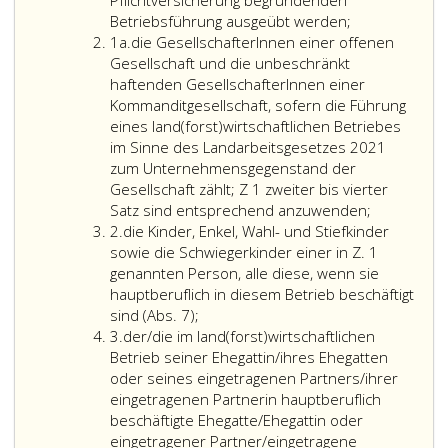
Pflichtversicherung begründenden
7
Nr. 78
5,
Einst
Betriebsführung ausgeübt werden;
Ziffer
bis
aus
Ziffer
im
1a.
die GesellschafterInnen einer offenen
eins
9
2021,,
7,
Sinne
Gesellschaft und die unbeschränkt
a
GewO 1994,
führen
des
des
haftenden GesellschafterInnen einer
die
oder
Landarbeitsgese
Parag
Kommanditgesellschaft, sofern die Führung
nach
auf
2,
eines land(forst)wirtschaftlichen Betriebes
ihrer
deren
Absat
im Sinne des Landarbeitsgesetzes 2021
wirtschaftlichen
Rechnung
3,
zum Unternehmensgegenstand der
Zweckbestimmung
und
Ziffer
Gesellschaft zählt; Z 1 zweiter bis vierter
in
Gefahr
die
4,
Satz sind entsprechend anzuwenden;
Ziffer
einem
ein
Gesellscha
GewO
2.
die Kinder, Enkel, Wahl- und Stiefkinder
2
sachlichen
solcher
einer
sowie die Schwiegerkinder einer in Z. 1
Naheverhältnis
Betrieb
offenen
genannten Person, alle diese, wenn sie
zum
geführt
Gesellschaf
hauptberuflich in diesem Betrieb beschäftigt
die
land(forst)wirtschaftlichen
wird.
und
sind
(Abs. 7)
;
Ziffer
Kinder,
Betrieb
Dabei
die
3.
der/die im land(forst)wirtschaftlichen
3
Enkel,
erfolgen,
wird
unbeschrä
Betrieb seiner Ehegattin/ihres Ehegatten
Wahl-
und
vermutet,
haftenden
oder seines eingetragenen Partners/ihrer
und
daß
Gesellscha
eingetragenen Partnerin hauptberuflich
Stiefkinder
Grundstücke,
einer
beschäftigte Ehegatte/Ehegattin oder
sowie
die
Kommanditg
eingetragener Partner/eingetragene