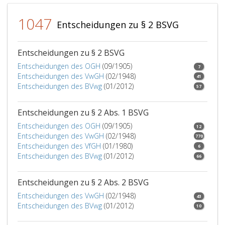
und
2b
1047
Entscheidungen zu § 2 BSVG
angeführten
Eheleute
oder
Entscheidungen zu § 2 BSVG
eingetragenen
Entscheidungen des OGH
(09/1905)
PartnerInnen
7
Entscheidungen des VwGH
(02/1948)
ist
41
Entscheidungen des BVwg
(01/2012)
jeweils
57
der
gesamte
Entscheidungen zu § 2 Abs. 1 BSVG
Einheitswert
Entscheidungen des OGH
(09/1905)
12
des
Entscheidungen des VwGH
(02/1948)
770
Betriebes
Entscheidungen des VfGH
(01/1980)
6
maßgeblich.
Entscheidungen des BVwg
(01/2012)
66
Entscheidungen zu § 2 Abs. 2 BSVG
Entscheidungen des VwGH
(02/1948)
43
Entscheidungen des BVwg
(01/2012)
10