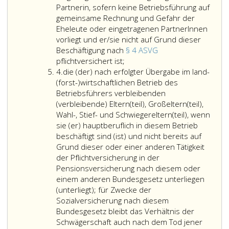
die
als
sofern
Partnerin, sofern keine Betriebsführung auf
Schwiegerkinder
forstwirtschaftlic
die
gemeinsame Rechnung und Gefahr der
einer
Vermögen
Führung
Eheleute oder eingetragenen PartnerInnen
in
nach
eines
vorliegt und er/sie nicht auf Grund dieser
Ziffer
dem
land(forst)
Beschäftigung nach
§ 4 ASVG
eins,
der/die
Bewertungsgesetz
Betriebes
pflichtversichert ist;
Ziffer
genannten
im
Bundesgesetzblat
im
4.
die (der) nach erfolgter Übergabe im land-
4
Person,
land(forst)wirtschaftlichen
Nr. 148,
Sinne
(forst-)wirtschaftlichen Betrieb des
alle
Betrieb
bewertet
des
Betriebsführers verbleibenden
diese,
seiner
sind
Landarbeit
(verbleibende) Eltern(teil), Großeltern(teil),
wenn
Ehegattin/ihres
oder
zum
Wahl-, Stief- und Schwiegereltern(teil), wenn
sie
Ehegatten
Teil
Unternehm
sie (er) hauptberuflich in diesem Betrieb
hauptberuflich
oder
einer
der
beschäftigt sind (ist) und nicht bereits auf
in
seines
als
Gesellschaf
Grund dieser oder einer anderen Tätigkeit
diesem
eingetragenen
solches
zählt;
der Pflichtversicherung in der
Betrieb
Partners/ihrer
bewerteten
Ziffer
Pensionsversicherung nach diesem oder
beschäftigt
eingetragenen
wirtschaftlichen
eins,
einem anderen Bundesgesetz unterliegen
sind
Partnerin
Einheit
zweiter
(unterliegt); für Zwecke der
(Absatz
hauptberuflich
sind,
bis
Sozialversicherung nach diesem
7,);
beschäftigte
in
vierter
Bundesgesetz bleibt das Verhältnis der
Ehegatte/Ehegattin
der
Satz
Schwägerschaft auch nach dem Tod jener