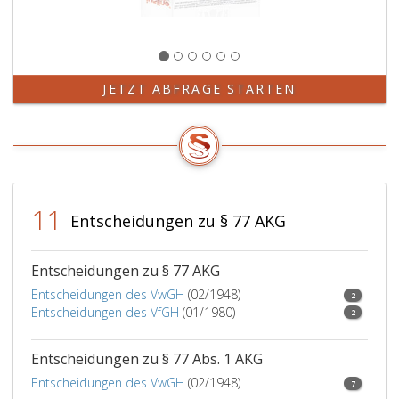
(Paragraph
78,
Absatz
eins,
oder
JETZT ABFRAGE STARTEN
2)
zuzüglich
einer
Verwendungszulage
zu
orientieren.
11
Für
Entscheidungen zu § 77 AKG
Stellvertreter
des
Direktors
Entscheidungen zu § 77 AKG
hat
Entscheidungen des VwGH
(02/1948)
2
die
Entscheidungen des VfGH
(01/1980)
2
Richtlinie
eine
Entscheidungen zu § 77 Abs. 1 AKG
angemessen
abgestufte,
Entscheidungen des VwGH
(02/1948)
7