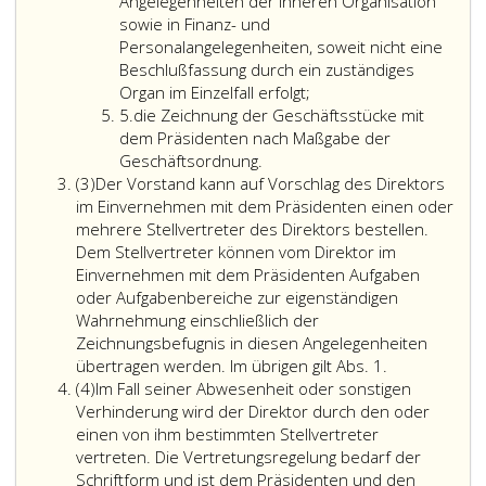
4
Angelegenheiten der inneren Organisation
sowie in Finanz- und
Personalangelegenheiten, soweit nicht eine
Beschlußfassung durch ein zuständiges
Organ im Einzelfall erfolgt;
Ziffer
5.
die Zeichnung der Geschäftsstücke mit
5
dem Präsidenten nach Maßgabe der
Geschäftsordnung.
Absatz
(3)
Der Vorstand kann auf Vorschlag des Direktors
3
im Einvernehmen mit dem Präsidenten einen oder
mehrere Stellvertreter des Direktors bestellen.
Dem Stellvertreter können vom Direktor im
Einvernehmen mit dem Präsidenten Aufgaben
oder Aufgabenbereiche zur eigenständigen
Wahrnehmung einschließlich der
Zeichnungsbefugnis in diesen Angelegenheiten
Der
übertragen werden. Im übrigen gilt Abs. 1.
Absatz
Vorstand
(4)
Im Fall seiner Abwesenheit oder sonstigen
4
kann
Verhinderung wird der Direktor durch den oder
auf
einen von ihm bestimmten Stellvertreter
Vorschlag
vertreten. Die Vertretungsregelung bedarf der
des
Schriftform und ist dem Präsidenten und den