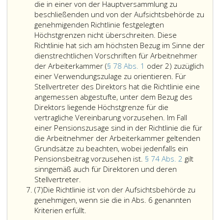
dem
die in einer von der Hauptversammlung zu
Präsidenten
beschließenden und von der Aufsichtsbehörde zu
Aufgaben
genehmigenden Richtlinie festgelegten
oder
Höchstgrenzen nicht überschreiten. Diese
Aufgabenber
Richtlinie hat sich am höchsten Bezug im Sinne der
zur
dienstrechtlichen Vorschriften für Arbeitnehmer
eigenständig
der Arbeiterkammer (
§ 78 Abs. 1
oder 2) zuzüglich
Wahrnehmun
einer Verwendungszulage zu orientieren. Für
einschließlich
Stellvertreter des Direktors hat die Richtlinie eine
der
angemessen abgestufte, unter dem Bezug des
Zeichnungsbe
Direktors liegende Höchstgrenze für die
in
vertragliche Vereinbarung vorzusehen. Im Fall
diesen
einer Pensionszusage sind in der Richtlinie die für
Angelegenhei
die Arbeitnehmer der Arbeiterkammer geltenden
übertragen
Grundsätze zu beachten, wobei jedenfalls ein
werden.
Pensionsbeitrag vorzusehen ist.
§ 74 Abs. 2
gilt
Im
sinngemäß auch für Direktoren und deren
Die
übrigen
Stellvertreter.
Absatz
in
gilt
(7)
Die Richtlinie ist von der Aufsichtsbehörde zu
7
den
Absatz
genehmigen, wenn sie die in Abs. 6 genannten
Verträgen
Die
eins,
Kriterien erfüllt.