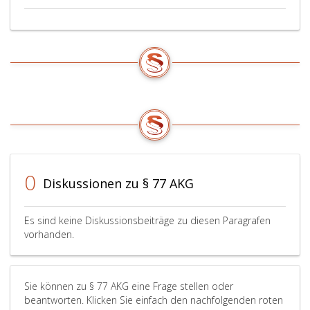
unter
dem
Bezug
des
Direktors
liegende
Höchstgrenze
für
die
vertragliche
Vereinbarung
vorzusehen.
Im
0
Diskussionen zu § 77 AKG
Fall
einer
Pensionszusage
Es sind keine Diskussionsbeiträge zu diesen Paragrafen
sind
vorhanden.
in
der
Richtlinie
Sie können zu § 77 AKG eine Frage stellen oder
die
beantworten. Klicken Sie einfach den nachfolgenden roten
für