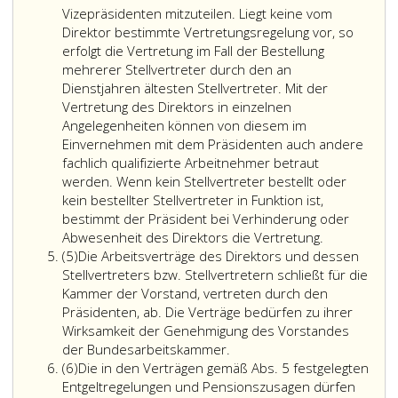
Direktors
Vizepräsidenten mitzuteilen. Liegt keine vom
im
Direktor bestimmte Vertretungsregelung vor, so
Einvernehme
erfolgt die Vertretung im Fall der Bestellung
mit
mehrerer Stellvertreter durch den an
dem
Dienstjahren ältesten Stellvertreter. Mit der
Präsidenten
Vertretung des Direktors in einzelnen
einen
Angelegenheiten können von diesem im
oder
Einvernehmen mit dem Präsidenten auch andere
mehrere
fachlich qualifizierte Arbeitnehmer betraut
Stellvertreter
werden. Wenn kein Stellvertreter bestellt oder
des
kein bestellter Stellvertreter in Funktion ist,
Direktors
bestimmt der Präsident bei Verhinderung oder
bestellen.
Abwesenheit des Direktors die Vertretung.
Absatz
Dem
(5)
Die Arbeitsverträge des Direktors und dessen
5
Stellvertreter
Stellvertreters bzw. Stellvertretern schließt für die
können
Kammer der Vorstand, vertreten durch den
vom
Präsidenten, ab. Die Verträge bedürfen zu ihrer
Direktor
Wirksamkeit der Genehmigung des Vorstandes
im
der Bundesarbeitskammer.
Absatz
Einvernehme
(6)
Die in den Verträgen gemäß Abs. 5 festgelegten
6
mit
Entgeltregelungen und Pensionszusagen dürfen