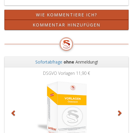
Richtlinie
festgelegten
WIE KOMMENTIERE ICH?
Höchstgrenzen
nicht
KOMMENTAR HINZUFÜGEN
überschreiten.
Diese
Richtlinie
hat
sich
am
Sofortabfrage
ohne
Anmeldung!
höchsten
Zurück
Weit
Bezug
DSGVO Vorlagen
11,90 €
Grun
im
Sinne
der
dienstrechtlichen
Vorschriften
für
Arbeitnehmer
der
Arbeiterkammer