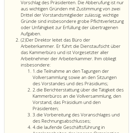
Vorschlag des Präsidenten. Die Abberufung ist nur
aus wichtigen Gründen mit Zustimmung von zwei
Drittel der Vorstandsmitglieder zulässig; wichtige
Gründe sind insbesondere grobe Pflichtverletzung
oder Unfähigkeit zur Erfüllung der übertragenen
Aufgaben.
Absatz
(2)
Der Direktor leitet das Büro der
2
Arbeiterkammer. Er führt die Dienstaufsicht über
das Kammerbüro und ist Vorgesetzter aller
Arbeitnehmer der Arbeiterkammer. Ihm obliegt
insbesondere:
Ziffer
1.
die Teilnahme an den Tagungen der
eins
Vollversammlung sowie an den Sitzungen
des Vorstandes und des Präsidiums;
Ziffer
2.
die Berichterstattung über die Tätigkeit des
2
Kammerbüros an die Vollversammlung, den
Vorstand, das Präsidium und den
Präsidenten;
Ziffer
3.
die Vorbereitung des Voranschlages und
3
des Rechnungsabschlusses;
Ziffer
4.
die laufende Geschäftsführung in