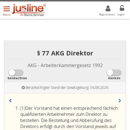
Menü
DROPDOWN: GEWÄHLTER WERT IST ALLE
ALLE
öffnen/schließen
Registrieren
Login
Menü
§ 77 AKG Direktor
AKG - Arbeiterkammergesetz 1992
beobachten
merken
Berücksichtigter Stand der Gesetzgebung: 06.08.2026
Absatz
(1)
Der Vorstand hat einen entsprechend fachlich
eins
qualifizierten Arbeitnehmer zum Direktor zu
bestellen. Die Bestellung und Abberufung des
Direktors erfolgt durch den Vorstand jeweils auf