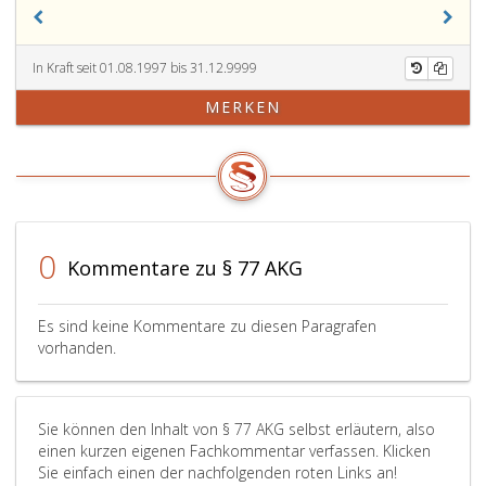
gemäß
Richtlinie
Absatz
ist
5,
von
festgelegten
der
In Kraft seit 01.08.1997 bis 31.12.9999
Entgeltregelungen
Aufsichtsbehörde
MERKEN
und
zu
Pensionszusagen
genehmigen,
dürfen
wenn
die
sie
in
die
einer
in
von
Absatz
0
Kommentare zu § 77 AKG
der
6,
Hauptversammlung
genannten
zu
Kriterien
Es sind keine Kommentare zu diesen Paragrafen
beschließenden
erfüllt.
vorhanden.
und
von
der
Sie können den Inhalt von § 77 AKG selbst erläutern, also
Aufsichtsbehörde
einen kurzen eigenen Fachkommentar verfassen. Klicken
zu
Sie einfach einen der nachfolgenden roten Links an!
genehmigenden