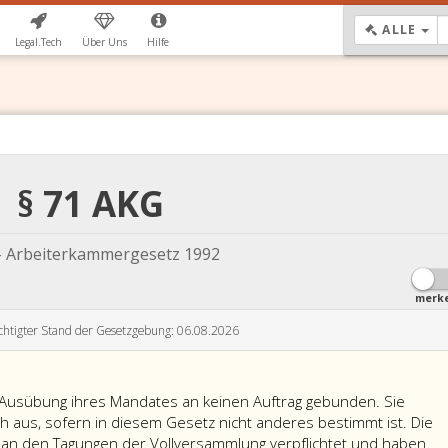
DR
ALLE
Legal.Tech
Über Uns
Hilfe
§ 71 AKG
- Arbeiterkammergesetz 1992
merk
chtigter Stand der Gesetzgebung: 06.08.2026
 Ausübung ihres Mandates an keinen Auftrag gebunden. Sie
ch aus, sofern in diesem Gesetz nicht anderes bestimmt ist. Die
an den Tagungen der Vollversammlung verpflichtet und haben