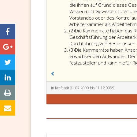
die ihnen auf Grund dieses Ge
Wissen und Gewissen zu erfüllen.
Vorstandes oder des Kontrollaus
Arbeiterkammer als Arbeitnehm
Absatz
(2)
Die Kammerräte haben das Re
2
Geschäftsführung der Arbeiterk
Durchführung von Beschlüssen 
Absatz
(3)
Die Kammerräte haben Anspruc
3
erwachsenden Aufwandes. Der 
festzustellen und kann hiefür R
In Kraft seit 01.07.2000 bis 31.12.9999