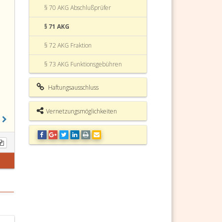
§ 70 AKG Abschlußprüfer
§ 71 AKG
§ 72 AKG Fraktion
§ 73 AKG Funktionsgebühren
§ 74 AKG Pensionsregelung
Haftungsausschluss
§ 75 AKG Sonstige Regelungen
Vernetzungsmöglichkeiten
§ 76 AKG Aufgaben des
Kammerbüros
§ 77 AKG Direktor
§ 78 AKG Arbeitnehmer der
Arbeiterkammern
§ 79 AKG Personalkommission
§ 80 AKG Organe