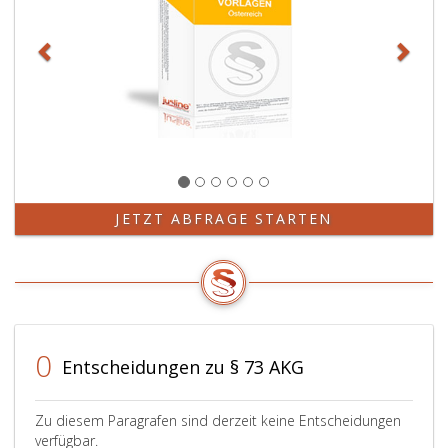
(Paragraph
44,
Absatz
eins,
ASVG),
sofern
seine
zeitliche
Inanspruchn
mindestens
die
JETZT ABFRAGE STARTEN
Hälfte
der
gesetzlichen
wöchentliche
Normalarbeits
erreicht.
0
Entscheidungen zu § 73 AKG
Zu diesem Paragrafen sind derzeit keine Entscheidungen
verfügbar.