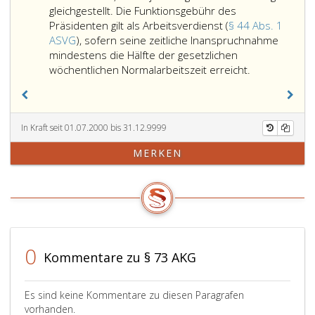
aus
Höchstgrenzen
des
gleichgestellt. Die Funktionsgebühr des
1997,)
und
Absatz
Präsidenten gilt als Arbeitsverdienst (
§ 44 Abs. 1
in
den
2,
ASVG
), sofern seine zeitliche Inanspruchnahme
der
in
zu
mindestens die Hälfte der gesetzlichen
jeweils
Absatz
Der
begrenzen
wöchentlichen Normalarbeitszeit erreicht.
geltenden
2
Präsident
Fassung
und
der
gebunden
3
Arbeiterkam
und
normierten
(Bundesarbe
In Kraft seit 01.07.2000 bis 31.12.9999
hat
Kriterien
ist
MERKEN
dabei
entspricht.
sozialversich
auf
Dienstnehme
den
im
Verantwortungs-
Sinne
und
des
Aufgabenbereich
Paragraph
und
4,
0
Kommentare zu § 73 AKG
die
Absatz
Unterschiede
eins,
der
Ziffer
Es sind keine Kommentare zu diesen Paragrafen
jeweiligen
eins,
vorhanden.