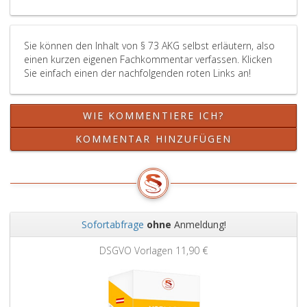
Funktion
des
sowie
Allgemeinen
die
Sozialversic
Sie können den Inhalt von § 73 AKG selbst erläutern, also
flächenmäßige
(ASVG),
einen kurzen eigenen Fachkommentar verfassen. Klicken
Größe
Bundesgesetz
Sie einfach einen der nachfolgenden roten Links an!
und
Nr. 189
Einwohnerzahl
aus
des
1955,,
WIE KOMMENTIERE ICH?
jeweiligen
in
Bundeslandes
der
KOMMENTAR HINZUFÜGEN
Bedacht
jeweils
zu
geltenden
nehmen.
Fassung
gleichgestellt.
Die
Funktionsgeb
Sofortabfrage
ohne
Anmeldung!
des
Zurück
Weit
Präsidenten
DSGVO Vorlagen
11,90 €
gilt
als
Arbeitsverdie