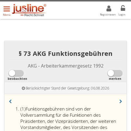
Menü
DROPDOWN: GEWÄHLTER WERT IST ALLE
ALLE
öffnen/schließen
Registrieren
Login
Menü
§ 73 AKG Funktionsgebühren
AKG - Arbeiterkammergesetz 1992
beobachten
merken
Berücksichtigter Stand der Gesetzgebung: 06.08.2026
Absatz
(1)
Funktionsgebühren sind von der
eins
Vollversammlung für die Funktionen des
Präsidenten, der Vizepräsidenten, der weiteren
Vorstandsmitglieder, des Vorsitzenden des