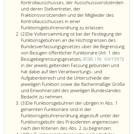
Kontrollausschusses, der Ausschussvorsitzenden
und deren Stellvertreter, der
Fraktionsvorsitzenden und der Mitglieder des
Kontrollausschusses in einer
Funktionsgebührenordnung zu erlassen.
Absatz
(2)
Die Vollversammlung ist bei der Festlegung der
2
Funktionsgebühren an die Höchstgrenzen des
Bundesverfassungsgesetzes über die Begrenzung
von Bezügen öffentlicher Funktionäre (Art. 1 des
Bezügebegrenzungsgesetzes,
BGBl. I Nr. 64/1997
)
in der jeweils geltenden Fassung gebunden und
hat dabei auf den Verantwortungs- und
Aufgabenbereich und die Unterschiede der
jeweiligen Funktion sowie die flächenmäßige Größe
und Einwohnerzahl des jeweiligen Bundeslandes
Die
Bedacht zu nehmen.
Absatz
Vollversammlung
(3)
Die Funktionsgebühren der übrigen in Abs. 1
3
ist
genannten Funktionäre sind in der
bei
Funktionsgebührenordnung abgestuft unter der
der
Funktionsgebühr des Präsidenten angemessen
Festlegung
Die
nach den Kriterien des Abs. 2 zu begrenzen.