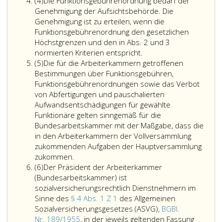
Absatz
der
Funktions
(4)
Die Funktionsgebührenordnung bedarf der
4
Funktionsgebühren
der
Genehmigung der Aufsichtsbehörde. Die
an
übrigen
Genehmigung ist zu erteilen, wenn die
die
in
Funktionsgebührenordnung den gesetzlichen
Höchstgrenzen
Absatz
Höchstgrenzen und den in Abs. 2 und 3
des
Die
eins,
normierten Kriterien entspricht.
Absatz
Bundesverfassungsgesetzes
Funktionsgebührenord
genannten
(5)
Die für die Arbeiterkammern getroffenen
5
über
bedarf
Funktionär
Bestimmungen über Funktionsgebühren,
die
der
sind
Funktionsgebührenordnungen sowie das Verbot
Begrenzung
Genehmigung
in
von Abfertigungen und pauschalierten
von
der
der
Aufwandsentschädigungen für gewählte
Bezügen
Aufsichtsbehörde.
Funktions
Funktionäre gelten sinngemäß für die
öffentlicher
Die
abgestuft
Bundesarbeitskammer mit der Maßgabe, dass die
Funktionäre
Genehmigung
unter
in den Arbeiterkammern der Vollversammlung
(Artikel
ist
der
zukommenden Aufgaben der Hauptversammlung
eins,
zu
Funktions
zukommen.
Absatz
des
erteilen,
des
(6)
Der Präsident der Arbeiterkammer
6
Bezügebegrenzungsgesetzes,
wenn
Präsident
(Bundesarbeitskammer) ist
Bundesgesetzblatt
die
angemess
sozialversicherungsrechtlich Dienstnehmern im
Teil
Funktionsgebührenord
nach
Sinne des
§ 4 Abs. 1 Z 1
des Allgemeinen
eins,
den
den
Sozialversicherungsgesetzes (ASVG),
BGBl.
Nr. 64
gesetzlichen
Kriterien
Nr. 189/1955
, in der jeweils geltenden Fassung