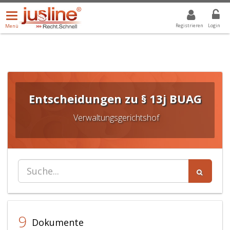
Menü
DROPDOWN: GEWÄHLTER WERT IST ALLE
ALLE
öffnen/schließen
Registrieren
Login
Menü
Entscheidungen zu § 13j BUAG
Verwaltungsgerichtshof
9
Dokumente