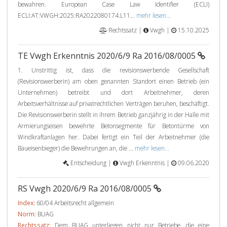
bewahren. European Case Law Identifier (ECLI)
ECLI:AT:VWGH:2025:RA2022080174.L11...
mehr lesen...
Rechtssatz |
Vwgh |
15.10.2025
TE Vwgh Erkenntnis 2020/6/9 Ra 2016/08/0005
1. Unstrittig ist, dass die revisionswerbende Gesellschaft
(Revisionswerberin) am oben genannten Standort einen Betrieb (ein
Unternehmen) betreibt und dort Arbeitnehmer, deren
Arbeitsverhältnisse auf privatrechtlichen Verträgen beruhen, beschäftigt.
Die Revisionswerberin stellt in ihrem Betrieb ganzjährig in der Halle mit
Armierungseisen bewehrte Betonsegmente für Betontürme von
Windkraftanlagen her. Dabei fertigt ein Teil der Arbeitnehmer (die
Baueisenbieger) die Bewehrungen an, die ...
mehr lesen...
Entscheidung |
Vwgh Erkenntnis |
09.06.2020
RS Vwgh 2020/6/9 Ra 2016/08/0005
Index:
60/04 Arbeitsrecht allgemein
Norm:
BUAG
Rechtssatz:
Dem BUAG unterliegen nicht nur Betriebe, die eine