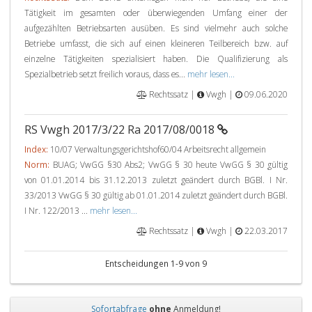
Tätigkeit im gesamten oder überwiegenden Umfang einer der
aufgezählten Betriebsarten ausüben. Es sind vielmehr auch solche
Betriebe umfasst, die sich auf einen kleineren Teilbereich bzw. auf
einzelne Tätigkeiten spezialisiert haben. Die Qualifizierung als
Spezialbetrieb setzt freilich voraus, dass es...
mehr lesen...
Rechtssatz |
Vwgh |
09.06.2020
RS Vwgh 2017/3/22 Ra 2017/08/0018
Index:
10/07 Verwaltungsgerichtshof60/04 Arbeitsrecht allgemein
Norm:
BUAG; VwGG §30 Abs2; VwGG § 30 heute VwGG § 30 gültig
von 01.01.2014 bis 31.12.2013 zuletzt geändert durch BGBl. I Nr.
33/2013 VwGG § 30 gültig ab 01.01.2014 zuletzt geändert durch BGBl.
I Nr. 122/2013 ...
mehr lesen...
Rechtssatz |
Vwgh |
22.03.2017
Entscheidungen 1-9 von 9
Sofortabfrage
ohne
Anmeldung!