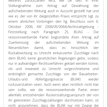
weiteres zurückzahlen wird, wie sie dies in ihrer
Stellungnahme zum Antrag auf Gewährung der
aufschiebenden Wirkung auch in Aussicht gestellt hat und
wie es der von ihr dargestellten Praxis entspricht (vgl. zu
einem ähnlichen Vorbringen den hg. Beschluss vom 6.
Oktober 2006, AW 2006/05/0064).
Nichtstattgebung -
Feststellung nach Paragraph 25, BUAG - Die
revisionswerbende Partei begründete ihren Antrag auf
Zuerkennung der aufschiebenden Wirkung im
Wesentlichen damit, dass es hinsichtlich der
Rückabwicklung zu Unrecht einkassierter Zuschläge nach
dem BUAG keine gesetzlichen Regelungen gebe, sodass
nur in aufwändigen Rechtsverfahren geklärt werden könne,
ob und inwieweit zu Unrecht vorgeschriebene und
einbringlich gemachte Zuschläge von der Bauarbeiter-
Urlaubs-und Abfertigungskasse (BUAK) wieder
rückzuerstatten seien. Auch wenn aber rechtlich nicht klar
sein sollte, wie die revisionswerbende Partei einen
allenfalls entstehenden Rückerstattungsanspruch der von
ihr geleisteten Zuschlagszahlungen durchsetzen kann, ist
nicht anzunehmen, dass die BUAK nur mit Zwang die