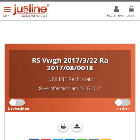
Menü
DROPDOWN: GEWÄHLTER WERT IST ALLE
ALLE
öffnen/schließen
Registrieren
Login
Menü
RS Vwgh 2017/3/22 Ra
2017/08/0018
JUSLINE Rechtssatz
Veröffentlicht am 22.03.2017
beobachten
merken