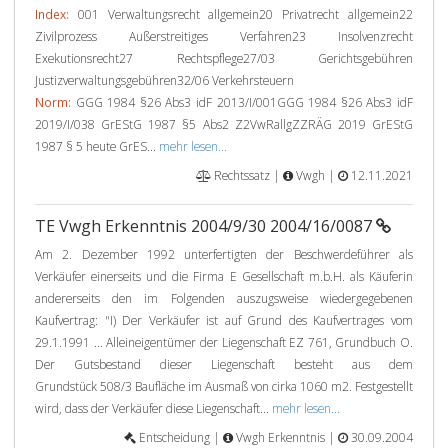
Index:
001 Verwaltungsrecht allgemein20 Privatrecht allgemein22
Zivilprozess Außerstreitiges Verfahren23 Insolvenzrecht
Exekutionsrecht27 Rechtspflege27/03 Gerichtsgebühren
Justizverwaltungsgebühren32/06 Verkehrsteuern
Norm:
GGG 1984 §26 Abs3 idF 2013/I/001GGG 1984 §26 Abs3 idF
2019/I/038 GrEStG 1987 §5 Abs2 Z2VwRallgZZRÄG 2019 GrEStG
1987 § 5 heute GrES...
mehr lesen...
Rechtssatz |
Vwgh |
12.11.2021
TE Vwgh Erkenntnis 2004/9/30 2004/16/0087
Am 2. Dezember 1992 unterfertigten der Beschwerdeführer als
Verkäufer einerseits und die Firma E Gesellschaft m.b.H. als Käuferin
andererseits den im Folgenden auszugsweise wiedergegebenen
Kaufvertrag: "I) Der Verkäufer ist auf Grund des Kaufvertrages vom
29.1.1991 ... Alleineigentümer der Liegenschaft EZ 761, Grundbuch O.
Der Gutsbestand dieser Liegenschaft besteht aus dem
Grundstück 508/3 Baufläche im Ausmaß von cirka 1060 m2. Festgestellt
wird, dass der Verkäufer diese Liegenschaft...
mehr lesen...
Entscheidung |
Vwgh Erkenntnis |
30.09.2004