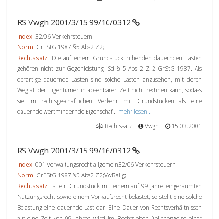
RS Vwgh 2001/3/15 99/16/0312
Index:
32/06 Verkehrsteuern
Norm:
GrEStG 1987 §5 Abs2 Z2;
Rechtssatz:
Die auf einem Grundstück ruhenden dauernden Lasten
gehören nicht zur Gegenleistung iSd § 5 Abs 2 Z 2 GrStG 1987. Als
derartige dauernde Lasten sind solche Lasten anzusehen, mit deren
Wegfall der Eigentümer in absehbarer Zeit nicht rechnen kann, sodass
sie im rechtsgeschäftlichen Verkehr mit Grundstücken als eine
dauernde wertmindernde Eigenschaf...
mehr lesen...
Rechtssatz |
Vwgh |
15.03.2001
RS Vwgh 2001/3/15 99/16/0312
Index:
001 Verwaltungsrecht allgemein32/06 Verkehrsteuern
Norm:
GrEStG 1987 §5 Abs2 Z2;VwRallg;
Rechtssatz:
Ist ein Grundstück mit einem auf 99 Jahre eingeräumten
Nutzungsrecht sowie einem Vorkaufsrecht belastet, so stellt eine solche
Belastung eine dauernde Last dar. Eine Dauer von Rechtsverhältnissen
auf eine Zeit von 99 Jahren wird im Rechtsleben üblicherweise einer