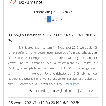
72
Dokumente
Entscheidungen 1-30 von 72
«
»
(
1
2
3
c
u
r
TE Vwgh Erkenntnis 2021/11/12 Ra 2019/16/0192
r
e
n
1 Mit Baurechtsvertrag vom 14. November 2013 wurde der G-
t
GmbH auf einer näher bezeichneten Liegenschaft ein Baurecht bis zum
)
31. Oktober 2113 eingeräumt. Das Baurecht wurde grundbücherlich
erfasst und im Lastenblatt der Baurechtseinlage die Reallast zur
Zahlung eines jährlichen Bauzinses iHv 16.303,52 € eingetragen.
2 In weiterer Folge errichtete die G-GmbH auf der
Baurechtsliegenschaft eine Wohnungseigentumsanlage. Mit Kaufvertrag
vom 15. September 2016 erwarb der Mitbe...
mehr lesen...
Entscheidung |
Vwgh Erkenntnis |
12.11.2021
RS Vwgh 2021/11/12 Ra 2019/16/0192