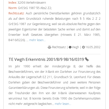
Index:
32/06 Verkehrsteuern
Norm:
GrEStG 1987 §5 Abs2 Z2;
Rechtssatz:
Auch persönliche Dienstbarkeiten gehören grundsätzlich
als auf dem Grundstück ruhende Belastungen nach § 5 Abs 2 Z 2
GrEStG 1987 zur Gegenleistung, weil sie als absolute Rechte gegen den
jeweiligen Eigentümer der belasteten Sache wirken und damit auf den
Erwerber kraft Gesetzes übergehen (Hinweis E 21. März 1985,
84/16/0226). ...
mehr lesen...
Rechtssatz |
Vwgh |
16.05.2002
TE Vwgh Erkenntnis 2001/8/9 98/16/0319
Im Jahr 1990 erhielt der minderjährige B, der Neffe des
Beschwerdeführers, von der X-Bank ein Darlehen zur Finanzierung des
Ankaufes der Liegenschaft EZ 211, Grundbuch St. Leonhard. Für dieses
Darlehen gaben der Beschwerdeführer und zwei weitere Personen
Garantieerklärungen ab. Diese Finanzierung scheiterte, weil in der Folge
der Treuhänder den ihm von der X-Bank überwiesenen Kaufpreis
veruntreut hat. B konnte bereits Ende 1990 die Darlehensannuitäten
nicht mehr zeitgerecht begleichen...
mehr lesen...