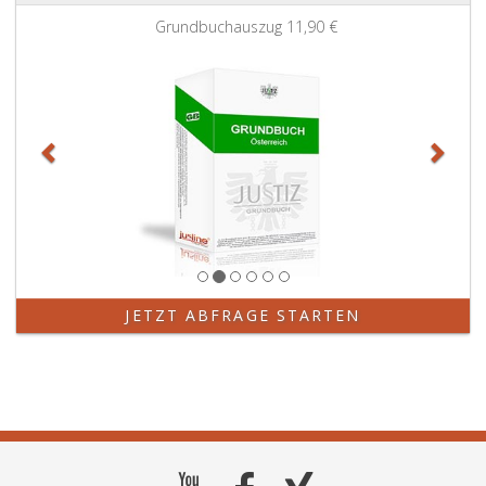
Zurück
Weit
n
Grundbuchauszug
11,90 €
t
)
JETZT ABFRAGE STARTEN