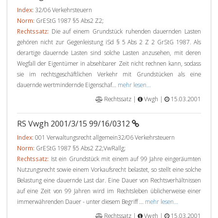
Index:
32/06 Verkehrsteuern
Norm:
GrEStG 1987 §5 Abs2 Z2;
Rechtssatz:
Die auf einem Grundstück ruhenden dauernden Lasten
gehören nicht zur Gegenleistung iSd § 5 Abs 2 Z 2 GrStG 1987. Als
derartige dauernde Lasten sind solche Lasten anzusehen, mit deren
Wegfall der Eigentümer in absehbarer Zeit nicht rechnen kann, sodass
sie im rechtsgeschäftlichen Verkehr mit Grundstücken als eine
dauernde wertmindernde Eigenschaf...
mehr lesen...
Rechtssatz |
Vwgh |
15.03.2001
RS Vwgh 2001/3/15 99/16/0312
Index:
001 Verwaltungsrecht allgemein32/06 Verkehrsteuern
Norm:
GrEStG 1987 §5 Abs2 Z2;VwRallg;
Rechtssatz:
Ist ein Grundstück mit einem auf 99 Jahre eingeräumten
Nutzungsrecht sowie einem Vorkaufsrecht belastet, so stellt eine solche
Belastung eine dauernde Last dar. Eine Dauer von Rechtsverhältnissen
auf eine Zeit von 99 Jahren wird im Rechtsleben üblicherweise einer
immerwährenden Dauer - unter diesem Begriff ...
mehr lesen...
Rechtssatz |
Vwgh |
15.03.2001