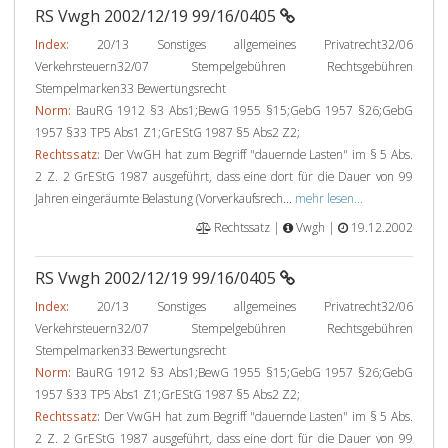
RS Vwgh 2002/12/19 99/16/0405
Index:
20/13 Sonstiges allgemeines Privatrecht32/06
Verkehrsteuern32/07 Stempelgebühren Rechtsgebühren
Stempelmarken33 Bewertungsrecht
Norm:
BauRG 1912 §3 Abs1;BewG 1955 §15;GebG 1957 §26;GebG
1957 §33 TP5 Abs1 Z1;GrEStG 1987 §5 Abs2 Z2;
Rechtssatz:
Der VwGH hat zum Begriff "dauernde Lasten" im § 5 Abs.
2 Z. 2 GrEStG 1987 ausgeführt, dass eine dort für die Dauer von 99
Jahren eingeräumte Belastung (Vorverkaufsrech...
mehr lesen...
Rechtssatz |
Vwgh |
19.12.2002
RS Vwgh 2002/12/19 99/16/0405
Index:
20/13 Sonstiges allgemeines Privatrecht32/06
Verkehrsteuern32/07 Stempelgebühren Rechtsgebühren
Stempelmarken33 Bewertungsrecht
Norm:
BauRG 1912 §3 Abs1;BewG 1955 §15;GebG 1957 §26;GebG
1957 §33 TP5 Abs1 Z1;GrEStG 1987 §5 Abs2 Z2;
Rechtssatz:
Der VwGH hat zum Begriff "dauernde Lasten" im § 5 Abs.
2 Z. 2 GrEStG 1987 ausgeführt, dass eine dort für die Dauer von 99