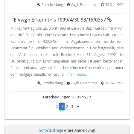
Entscheidung |
Vwgh Erkenntnis |
30.04.1999
TE Vwgh Erkenntnis 1999/4/30 98/16/0357
Mit Kaufvertrag vom 28. April 1993 erwarb die Beschwerdeführerin von
der NKS Bau GmbH eine bestimmt bezeichnete Liegenschaft um den
Kaufpreis von S 423.543,--. Im Abgabenverfahren wurde vom
Finanzamt für Gebühren und Verkehrsteuern in Linz festgestellt, dass
der Verkäuferin bereits mit Bescheid vom 31. August 1992 die
Baubewilligung zur Errichtung einer aus sechs Häusern bestehenden
Einfamilienhausanlage auf näher bezeichneten Grundstücken, darunter
dem kaufgegenständlichen Grund...
mehr lesen...
Entscheidung |
Vwgh Erkenntnis |
30.04.1999
Entscheidungen 1-30 von 72
«
»
(
1
2
3
c
u
r
r
Sofortabfrage
ohne
Anmeldung!
e