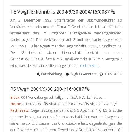
TE Vwgh Erkenntnis 2004/9/30 2004/16/0087
Am 2. Dezember 1992 unterfertigten der Beschwerdeführer als
Verkäufer einerseits und die Firma E Gesellschaft m.b.H. als Käuferin
andererseits den im Folgenden auszugsweise wiedergegebenen
Kaufvertrag: "I) Der Verkäufer ist auf Grund des Kaufvertrages vom
29.1.1991 ... Alleineigentümer der Liegenschaft EZ 761, Grundbuch O.
Der Gutsbestand dieser Liegenschaft besteht aus dem
Grundstück 508/3 Baufläche im Ausmaß von cirka 1060 m2. Festgestellt
wird, dass der Verkäufer diese Liegenschaft...
mehr lesen...
Entscheidung |
Vwgh Erkenntnis |
30.09.2004
RS Vwgh 2004/9/30 2004/16/0087
Index:
001 Verwaltungsrecht allgemein32/06 Verkehrsteuern
Norm:
GrEStG 1987 §5 Abs1 Z1;GrEStG 1987 §5 Abs2 Z1;VwRallg;
Rechtssatz:
Gegenleistung im Sinn des § 5 Abs. 1 Z. 1 GrEStG ist die
Summe dessen, was der Käufer an wirtschaftlichen Werten dagegen zu
leisten verspricht, dass er das Grundstück erhält. Gegenleistungen, die
der Erwerber nicht für den Erwerb des Grundstückes, sondern für