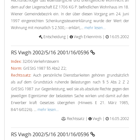
Rechtsnachfolger das lebenslängliche und unentgeltliche Wohnrecht an
dem auf der Liegenschaft EZ 1706 KG P. befindlichen Wohnhaus im 18.
Wiener Gemeindebezirk ein. In der über diesen Vorgang am 24. Juni
1997 eingereichten Schenkungssteuererklärung wurde der Wert der
Wohnung mit monatlich S 2.500,-- erklärt,...
mehr lesen...
Entscheidung |
Vwgh Erkenntnis |
16.05.2002
RS Vwgh 2002/5/16 2001/16/0596
Index:
32/06 Verkehrsteuern
Norm:
GrEStG 1987 §5 Abs2 Z2;
Rechtssatz:
Auch persönliche Dienstbarkeiten gehören grundsätzlich
als auf dem Grundstück ruhende Belastungen nach § 5 Abs 2 Z 2
GrEStG 1987 zur Gegenleistung, weil sie als absolute Rechte gegen den
jeweiligen Eigentümer der belasteten Sache wirken und damit auf den
Erwerber kraft Gesetzes übergehen (Hinweis E 21. März 1985,
84/16/0226). ...
mehr lesen...
Rechtssatz |
Vwgh |
16.05.2002
RS Vwgh 2002/5/16 2001/16/0596