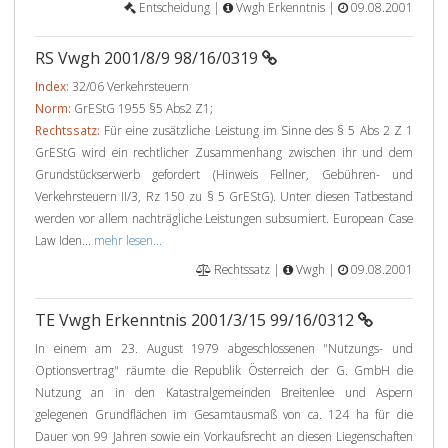
Entscheidung |
Vwgh Erkenntnis |
09.08.2001
RS Vwgh 2001/8/9 98/16/0319
Index:
32/06 Verkehrsteuern
Norm:
GrEStG 1955 §5 Abs2 Z1;
Rechtssatz:
Für eine zusätzliche Leistung im Sinne des § 5 Abs 2 Z 1
GrEStG wird ein rechtlicher Zusammenhang zwischen ihr und dem
Grundstückserwerb gefordert (Hinweis Fellner, Gebühren- und
Verkehrsteuern II/3, Rz 150 zu § 5 GrEStG). Unter diesen Tatbestand
werden vor allem nachträgliche Leistungen subsumiert. European Case
Law Iden...
mehr lesen...
Rechtssatz |
Vwgh |
09.08.2001
TE Vwgh Erkenntnis 2001/3/15 99/16/0312
In einem am 23. August 1979 abgeschlossenen "Nutzungs- und
Optionsvertrag" räumte die Republik Österreich der G. GmbH die
Nutzung an in den Katastralgemeinden Breitenlee und Aspern
gelegenen Grundflächen im Gesamtausmaß von ca. 124 ha für die
Dauer von 99 Jahren sowie ein Vorkaufsrecht an diesen Liegenschaften