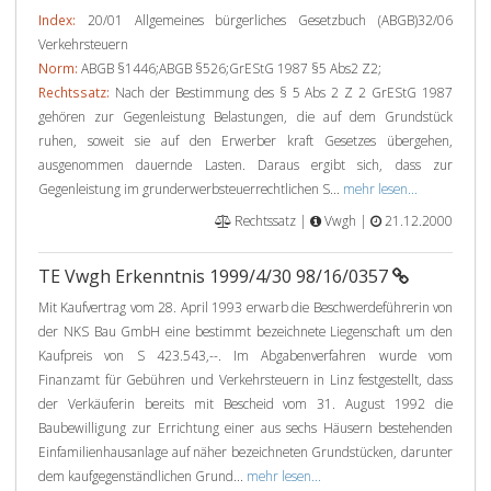
Index:
20/01 Allgemeines bürgerliches Gesetzbuch (ABGB)32/06
Verkehrsteuern
Norm:
ABGB §1446;ABGB §526;GrEStG 1987 §5 Abs2 Z2;
Rechtssatz:
Nach der Bestimmung des § 5 Abs 2 Z 2 GrEStG 1987
gehören zur Gegenleistung Belastungen, die auf dem Grundstück
ruhen, soweit sie auf den Erwerber kraft Gesetzes übergehen,
ausgenommen dauernde Lasten. Daraus ergibt sich, dass zur
Gegenleistung im grunderwerbsteuerrechtlichen S...
mehr lesen...
Rechtssatz |
Vwgh |
21.12.2000
TE Vwgh Erkenntnis 1999/4/30 98/16/0357
Mit Kaufvertrag vom 28. April 1993 erwarb die Beschwerdeführerin von
der NKS Bau GmbH eine bestimmt bezeichnete Liegenschaft um den
Kaufpreis von S 423.543,--. Im Abgabenverfahren wurde vom
Finanzamt für Gebühren und Verkehrsteuern in Linz festgestellt, dass
der Verkäuferin bereits mit Bescheid vom 31. August 1992 die
Baubewilligung zur Errichtung einer aus sechs Häusern bestehenden
Einfamilienhausanlage auf näher bezeichneten Grundstücken, darunter
dem kaufgegenständlichen Grund...
mehr lesen...