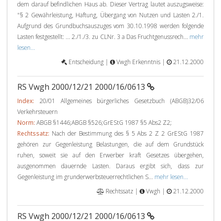
dem darauf befindlichen Haus ab. Dieser Vertrag lautet auszugsweise:
"§ 2 Gewährleistung, Haftung, Übergang von Nutzen und Lasten 2./1.
Aufgrund des Grundbuchsauszuges vom 30.10.1998 werden folgende
Lasten festgestellt: ... 2./1./3. zu CLNr. 3 a Das Fruchtgenussrech...
mehr
lesen...
Entscheidung |
Vwgh Erkenntnis |
21.12.2000
RS Vwgh 2000/12/21 2000/16/0613
Index:
20/01 Allgemeines bürgerliches Gesetzbuch (ABGB)32/06
Verkehrsteuern
Norm:
ABGB §1446;ABGB §526;GrEStG 1987 §5 Abs2 Z2;
Rechtssatz:
Nach der Bestimmung des § 5 Abs 2 Z 2 GrEStG 1987
gehören zur Gegenleistung Belastungen, die auf dem Grundstück
ruhen, soweit sie auf den Erwerber kraft Gesetzes übergehen,
ausgenommen dauernde Lasten. Daraus ergibt sich, dass zur
Gegenleistung im grunderwerbsteuerrechtlichen S...
mehr lesen...
Rechtssatz |
Vwgh |
21.12.2000
RS Vwgh 2000/12/21 2000/16/0613