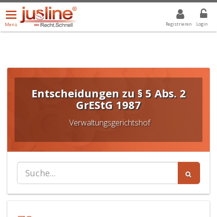
Menü
DROPDOWN: GEWÄHLTER WERT IST ALLE
ALLE
öffnen/schließen
Registrieren
Login
Menü
Entscheidungen zu § 5 Abs. 2
GrEStG 1987
Verwaltungsgerichtshof