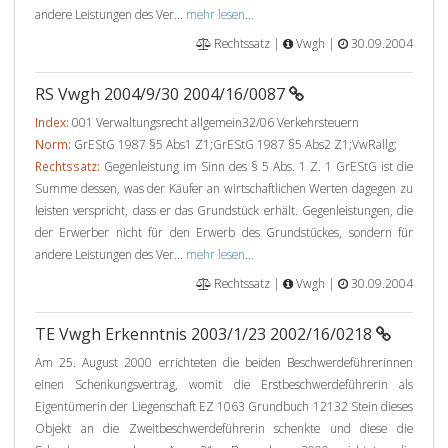
andere Leistungen des Ver...
mehr lesen...
Rechtssatz |
Vwgh |
30.09.2004
RS Vwgh 2004/9/30 2004/16/0087
Index:
001 Verwaltungsrecht allgemein32/06 Verkehrsteuern
Norm:
GrEStG 1987 §5 Abs1 Z1;GrEStG 1987 §5 Abs2 Z1;VwRallg;
Rechtssatz:
Gegenleistung im Sinn des § 5 Abs. 1 Z. 1 GrEStG ist die
Summe dessen, was der Käufer an wirtschaftlichen Werten dagegen zu
leisten verspricht, dass er das Grundstück erhält. Gegenleistungen, die
der Erwerber nicht für den Erwerb des Grundstückes, sondern für
andere Leistungen des Ver...
mehr lesen...
Rechtssatz |
Vwgh |
30.09.2004
TE Vwgh Erkenntnis 2003/1/23 2002/16/0218
Am 25. August 2000 errichteten die beiden Beschwerdeführerinnen
einen Schenkungsvertrag, womit die Erstbeschwerdeführerin als
Eigentümerin der Liegenschaft EZ 1063 Grundbuch 12132 Stein dieses
Objekt an die Zweitbeschwerdeführerin schenkte und diese die