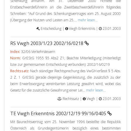
Schenkung annahm. Am 31. Dezember 2000 richtete die
Erstbeschwerdeführerin an die Zweitbeschwerdeführerin folgendes
Schreiben: "Auf Grund des Schenkungsvertrages vom 25. August 2000
(Übergang der Nutzen und Lasten am 25....
mehr lesen...
Entscheidung |
Vwgh Erkenntnis |
23.01.2003
RS Vwgh 2003/1/23 2002/16/0218
Index:
32/06 Verkehrsteuern
Norm:
GrEStG 1955 §5 Abs2 Z1; Beachte Miterledigung (miterledigt
bzw zur gemeinsamen Entscheidung verbunden): 2002/16/0219
Rechtssatz:
Nach ständiger Rechtsprechung des VwGH erfasst § 5 Abs.
2 Z. 1 GrEStG gerade diejenige Gegenleistung, die zusätzlich zu der
beim Erwerbsvorgang vereinbarten Leistung gewährt wird, wobei das
Gesetz für die zusätzliche Gewährung einer Lei...
mehr lesen...
Rechtssatz |
Vwgh |
23.01.2003
TE Vwgh Erkenntnis 2002/12/19 99/16/0405
Mit Baurechtsvertrag vom 25. November 1996 bestellte die Republik
Österreich als Grundeigentümerin bezüglich eines bestimmten