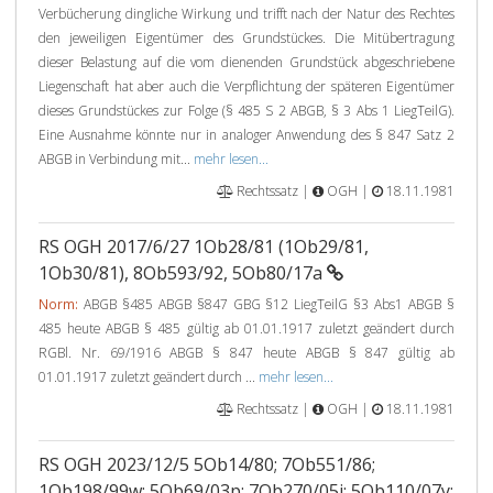
Verbücherung dingliche Wirkung und trifft nach der Natur des Rechtes
den jeweiligen Eigentümer des Grundstückes. Die Mitübertragung
dieser Belastung auf die vom dienenden Grundstück abgeschriebene
Liegenschaft hat aber auch die Verpflichtung der späteren Eigentümer
dieses Grundstückes zur Folge (§ 485 S 2 ABGB, § 3 Abs 1 LiegTeilG).
Eine Ausnahme könnte nur in analoger Anwendung des § 847 Satz 2
ABGB in Verbindung mit...
mehr lesen...
Rechtssatz |
OGH |
18.11.1981
RS OGH 2017/6/27 1Ob28/81 (1Ob29/81,
1Ob30/81), 8Ob593/92, 5Ob80/17a
Norm:
ABGB §485 ABGB §847 GBG §12 LiegTeilG §3 Abs1 ABGB §
485 heute ABGB § 485 gültig ab 01.01.1917 zuletzt geändert durch
RGBl. Nr. 69/1916 ABGB § 847 heute ABGB § 847 gültig ab
01.01.1917 zuletzt geändert durch ...
mehr lesen...
Rechtssatz |
OGH |
18.11.1981
RS OGH 2023/12/5 5Ob14/80; 7Ob551/86;
1Ob198/99w; 5Ob69/03p; 7Ob270/05i; 5Ob110/07y;