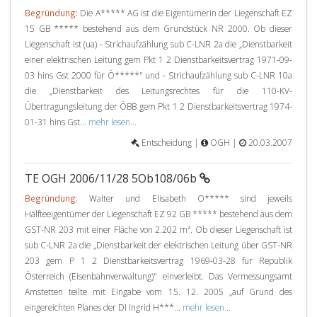
Begründung:
Die A***** AG ist die Eigentümerin der Liegenschaft EZ
15 GB ***** bestehend aus dem Grundstück NR 2000. Ob dieser
Liegenschaft ist (ua) - Strichaufzählung sub C-LNR 2a die „Dienstbarkeit
einer elektrischen Leitung gem Pkt 1 2 Dienstbarkeitsvertrag 1971-09-
03 hins Gst 2000 für Ö*****" und - Strichaufzählung sub C-LNR 10a
die „Dienstbarkeit des Leitungsrechtes für die 110-KV-
Übertragungsleitung der ÖBB gem Pkt 1 2 Dienstbarkeitsvertrag 1974-
01-31 hins Gst...
mehr lesen...
Entscheidung |
OGH |
20.03.2007
TE OGH 2006/11/28 5Ob108/06b
Begründung:
Walter und Elisabeth O***** sind jeweils
Hälfteeigentümer der Liegenschaft EZ 92 GB ***** bestehend aus dem
GST-NR 203 mit einer Fläche von 2.202 m². Ob dieser Liegenschaft ist
sub C-LNR 2a die „Dienstbarkeit der elektrischen Leitung über GST-NR
203 gem P 1 2 Dienstbarkeitsvertrag 1969-03-28 für Republik
Österreich (Eisenbahnverwaltung)" einverleibt. Das Vermessungsamt
Amstetten teilte mit Eingabe vom 15. 12. 2005 „auf Grund des
eingereichten Planes der DI Ingrid H***...
mehr lesen...