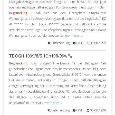
Übergabsvertrages wurde vom Erstgericht nur hinsichtlich der jetzt
ebenfalls antragsgemäß erledigten Punkte abgelehnt, und zwar mit der
Begründung:
, daß sich das den Übergebern eingeräumte
Wohnungsrecht nach dem Vertragswortlaut nur auf die Liegenschaft EZ
41 ***** mit dem Haus H***** beziehe und daß dort auch die
vereinbarten Wartungs- und Pflegeleistungen zu erbringen sind. Ob das
Wohnungsrecht auch auf der zweiten Ü...
mehr lesen...
Entscheidung |
OGH |
31.08.1999
TE OGH 1999/8/5 1Ob198/99w
Begründung:
Das Erstgericht erkannte 1) die Beklagten "als
grundbücherliche Eigentümer" des herrschenden Guts schuldig, "der
lastenfreien Abschreibung des Grundstücks 3195/2" vom dienenden
Gut zuzustimmen, und stellte im übrigen 2) fest, daß die Beklagten
zufolge Verweigerung der Zustimmung zur lastenfreien Abschreibung
des unter 1) bezeichneten Grundstücks "für alle Schäden haften, die
den Klägern ... erwachsen sind". Pkt 1) dieses Urteils erwuchs
unbekämpft in Rechtskr...
mehr lesen...
Entscheidung |
OGH |
05.08.1999