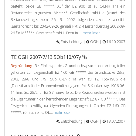
besteht, beide GB *****. Auf der EZ 900 ist zu C-LNR 14a ein
Bestandrecht zugunsten M***** Gesellschaft mbH aufgrund des
Bestandvertrages vom 26. 9. 2002 folgendermaßen einverleibt:
„Bestandrecht bis 2042-09-26 gemäß Pkt 2 4 Bestandvertrag 2002-09-
26 für M***** Gesellschaft mbH" Dem in ...
mehr lesen...
Entscheidung |
OGH |
16.10.2007
TE OGH 2007/7/13 5Ob110/07y
Begründung:
Bei Einlangen des Grundbuchsgesuchs der Antragsteller
gehörten zur Liegenschaft EZ 160 GB ***** die Grundstücke 28/2,
28/3, 28/8 und .79. Sub C-LNR 1a war zu TZ 155/1906 die
„Dienstbarkeit der Brunnenbenützung gem Pkt 5 Kaufvertrag 1906-06-
11 hins Gst 28/2 für EZ 87" einverleibt. Die Revisionsrekurswerberin ist
die Eigentümerin der herrschenden Liegenschaft EZ 87 GB *****. Das
Erstgericht bewilligt ua folgenden Eintragungen: I. Ob der EZ 160 GB
*****: römisch eins. Ob...
mehr lesen...
Entscheidung |
OGH |
13.07.2007