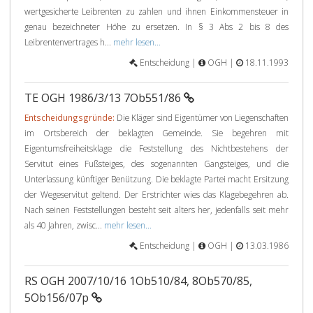
wertgesicherte Leibrenten zu zahlen und ihnen Einkommensteuer in
genau bezeichneter Höhe zu ersetzen. In § 3 Abs 2 bis 8 des
Leibrentenvertrages h...
mehr lesen...
Entscheidung |
OGH |
18.11.1993
TE OGH 1986/3/13 7Ob551/86
Entscheidungsgründe:
Die Kläger sind Eigentümer von Liegenschaften
im Ortsbereich der beklagten Gemeinde. Sie begehren mit
Eigentumsfreiheitsklage die Feststellung des Nichtbestehens der
Servitut eines Fußsteiges, des sogenannten Gangsteiges, und die
Unterlassung künftiger Benützung. Die beklagte Partei macht Ersitzung
der Wegeservitut geltend. Der Erstrichter wies das Klagebegehren ab.
Nach seinen Feststellungen besteht seit alters her, jedenfalls seit mehr
als 40 Jahren, zwisc...
mehr lesen...
Entscheidung |
OGH |
13.03.1986
RS OGH 2007/10/16 1Ob510/84, 8Ob570/85,
5Ob156/07p