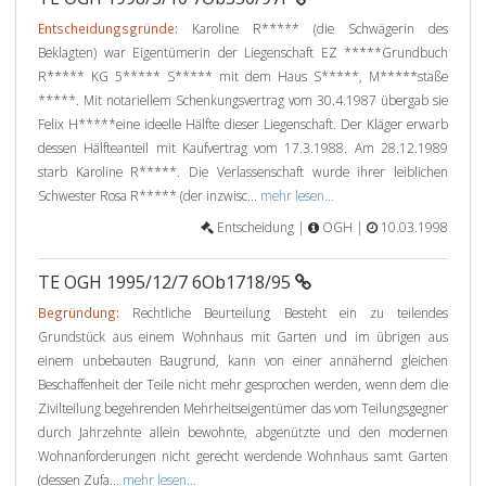
Entscheidungsgründe:
Karoline R***** (die Schwägerin des
Beklagten) war Eigentümerin der Liegenschaft EZ *****Grundbuch
R***** KG 5***** S***** mit dem Haus S*****, M*****staße
*****. Mit notariellem Schenkungsvertrag vom 30.4.1987 übergab sie
Felix H*****eine ideelle Hälfte dieser Liegenschaft. Der Kläger erwarb
dessen Hälfteanteil mit Kaufvertrag vom 17.3.1988. Am 28.12.1989
starb Karoline R*****. Die Verlassenschaft wurde ihrer leiblichen
Schwester Rosa R***** (der inzwisc...
mehr lesen...
Entscheidung |
OGH |
10.03.1998
TE OGH 1995/12/7 6Ob1718/95
Begründung:
Rechtliche Beurteilung Besteht ein zu teilendes
Grundstück aus einem Wohnhaus mit Garten und im übrigen aus
einem unbebauten Baugrund, kann von einer annähernd gleichen
Beschaffenheit der Teile nicht mehr gesprochen werden, wenn dem die
Zivilteilung begehrenden Mehrheitseigentümer das vom Teilungsgegner
durch Jahrzehnte allein bewohnte, abgenützte und den modernen
Wohnanforderungen nicht gerecht werdende Wohnhaus samt Garten
(dessen Zufa...
mehr lesen...