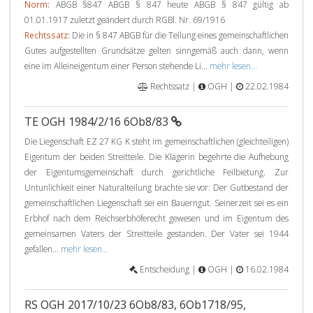
Norm:
ABGB §847 ABGB § 847 heute ABGB § 847 gültig ab
01.01.1917 zuletzt geändert durch RGBl. Nr. 69/1916
Rechtssatz:
Die in § 847 ABGB für die Teilung eines gemeinschaftlichen
Gutes aufgestellten Grundsätze gelten sinngemäß auch dann, wenn
eine im Alleineigentum einer Person stehende Li...
mehr lesen...
Rechtssatz |
OGH |
22.02.1984
TE OGH 1984/2/16 6Ob8/83
Die Liegenschaft EZ 27 KG K steht im gemeinschaftlichen (gleichteiligen)
Eigentum der beiden Streitteile. Die Klägerin begehrte die Aufhebung
der Eigentumsgemeinschaft durch gerichtliche Feilbietung. Zur
Untunlichkeit einer Naturalteilung brachte sie vor: Der Gutbestand der
gemeinschaftlichen Liegenschaft sei ein Bauerngut. Seinerzeit sei es ein
Erbhof nach dem Reichserbhöferecht gewesen und im Eigentum des
gemeinsamen Vaters der Streitteile gestanden. Der Vater sei 1944
gefallen...
mehr lesen...
Entscheidung |
OGH |
16.02.1984
RS OGH 2017/10/23 6Ob8/83, 6Ob1718/95,