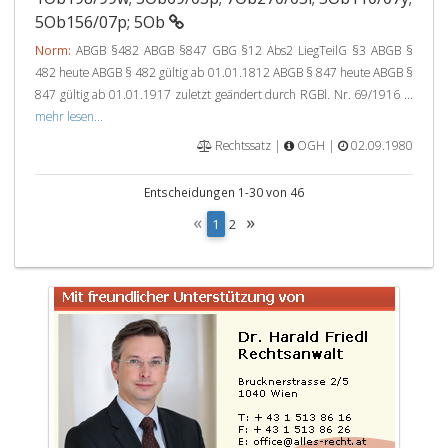
5Ob156/07p; 5Ob
Norm:
ABGB §482 ABGB §847 GBG §12 Abs2 LiegTeilG §3 ABGB §
482 heute ABGB § 482 gültig ab 01.01.1812 ABGB § 847 heute ABGB §
847 gültig ab 01.01.1917 zuletzt geändert durch RGBl. Nr. 69/1916 ...
mehr lesen...
Rechtssatz |
OGH |
02.09.1980
Entscheidungen 1-30 von 46
«
»
(
1
2
c
u
r
r
e
n
t
)