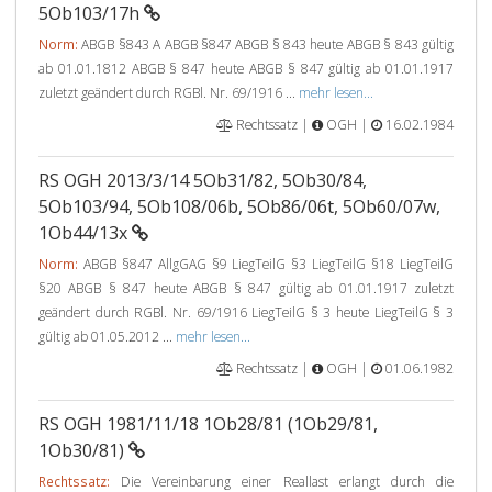
5Ob103/17h
Norm:
ABGB §843 A ABGB §847 ABGB § 843 heute ABGB § 843 gültig
ab 01.01.1812 ABGB § 847 heute ABGB § 847 gültig ab 01.01.1917
zuletzt geändert durch RGBl. Nr. 69/1916 ...
mehr lesen...
Rechtssatz |
OGH |
16.02.1984
RS OGH 2013/3/14 5Ob31/82, 5Ob30/84,
5Ob103/94, 5Ob108/06b, 5Ob86/06t, 5Ob60/07w,
1Ob44/13x
Norm:
ABGB §847 AllgGAG §9 LiegTeilG §3 LiegTeilG §18 LiegTeilG
§20 ABGB § 847 heute ABGB § 847 gültig ab 01.01.1917 zuletzt
geändert durch RGBl. Nr. 69/1916 LiegTeilG § 3 heute LiegTeilG § 3
gültig ab 01.05.2012 ...
mehr lesen...
Rechtssatz |
OGH |
01.06.1982
RS OGH 1981/11/18 1Ob28/81 (1Ob29/81,
1Ob30/81)
Rechtssatz:
Die Vereinbarung einer Reallast erlangt durch die