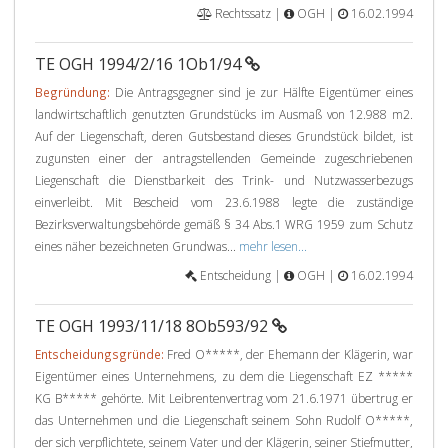
Rechtssatz |
OGH |
16.02.1994
TE OGH 1994/2/16 1Ob1/94
Begründung:
Die Antragsgegner sind je zur Hälfte Eigentümer eines
landwirtschaftlich genutzten Grundstücks im Ausmaß von 12.988 m2.
Auf der Liegenschaft, deren Gutsbestand dieses Grundstück bildet, ist
zugunsten einer der antragstellenden Gemeinde zugeschriebenen
Liegenschaft die Dienstbarkeit des Trink- und Nutzwasserbezugs
einverleibt. Mit Bescheid vom 23.6.1988 legte die zuständige
Bezirksverwaltungsbehörde gemäß § 34 Abs.1 WRG 1959 zum Schutz
eines näher bezeichneten Grundwas...
mehr lesen...
Entscheidung |
OGH |
16.02.1994
TE OGH 1993/11/18 8Ob593/92
Entscheidungsgründe:
Fred O*****, der Ehemann der Klägerin, war
Eigentümer eines Unternehmens, zu dem die Liegenschaft EZ *****
KG B***** gehörte. Mit Leibrentenvertrag vom 21.6.1971 übertrug er
das Unternehmen und die Liegenschaft seinem Sohn Rudolf O*****,
der sich verpflichtete, seinem Vater und der Klägerin, seiner Stiefmutter,