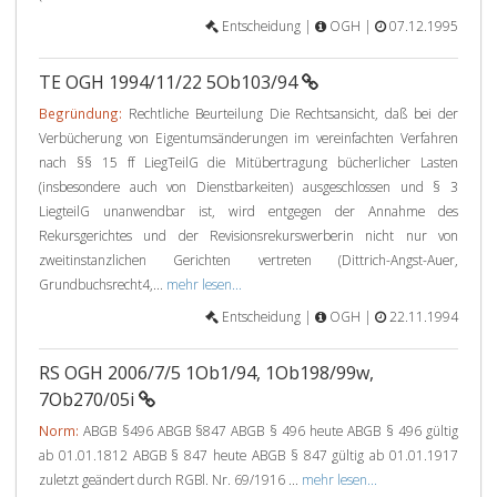
Entscheidung |
OGH |
07.12.1995
TE OGH 1994/11/22 5Ob103/94
Begründung:
Rechtliche Beurteilung Die Rechtsansicht, daß bei der
Verbücherung von Eigentumsänderungen im vereinfachten Verfahren
nach §§ 15 ff LiegTeilG die Mitübertragung bücherlicher Lasten
(insbesondere auch von Dienstbarkeiten) ausgeschlossen und § 3
LiegteilG unanwendbar ist, wird entgegen der Annahme des
Rekursgerichtes und der Revisionsrekurswerberin nicht nur von
zweitinstanzlichen Gerichten vertreten (Dittrich-Angst-Auer,
Grundbuchsrecht4,...
mehr lesen...
Entscheidung |
OGH |
22.11.1994
RS OGH 2006/7/5 1Ob1/94, 1Ob198/99w,
7Ob270/05i
Norm:
ABGB §496 ABGB §847 ABGB § 496 heute ABGB § 496 gültig
ab 01.01.1812 ABGB § 847 heute ABGB § 847 gültig ab 01.01.1917
zuletzt geändert durch RGBl. Nr. 69/1916 ...
mehr lesen...