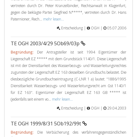
vertreten durch Dr. Peter Kranzelbinder, Rechtsanwalt in Klagenfurt,
gegen die beklagte Partei Siegfried N*****, vertreten durch Dr. Hans
Paternioner, Rech...
mehr lesen...
Entscheidung |
OGH |
05.07.2006
TE OGH 2003/4/29 5Ob69/03p
Begründung:
Der Antragsteller ist seit 1994 Eigentümer der
Liegenschaft EZ ***** mit dem Grundstück 1140/1. Diese Liegenschaft
ist mit der Dienstbarkeit des Wasserbezugs- und Wasserleitungsrechtes
zugunsten der Liegenschaft EZ 163 desselben Grundbuchs belastet. Die
diesbezügliche Grundbuchseintragung (C-LNR 1 a) lautet: "1886/1995
Dienstbarkeit Wasserbezugs- und Wasserleitungsrecht am Gst 1140/1
für EZ 163". Eigentümer der Liegenschaft EZ 163 GB ***** ist
(jedenfalls seit einem vo...
mehr lesen...
Entscheidung |
OGH |
29.04.2003
TE OGH 1999/8/31 5Ob192/99t
Begründung:
Die Verbücherung des verfahrensgegenständlichen