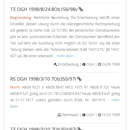
TE OGH 1998/8/24 8Ob156/98v
Begründung:
Rechtliche Beurteilung Die Entscheidung betrifft einen
Einzelfall, dessen Lösung durch die oberstgerichtliche Rechtsprechung
voll gedeckt ist (siehe insb SZ 57/39). Bei persönlichen Dienstbarkeiten
gibt es kein automatisches Erlöschen der Dienstbarkeit betreffend den
Teil, auf dem die Ausübung nicht möglich ist (SZ 50/61 ua); bei einer
Teilung bleiben stets alle Teilstücke belastet (EvBl 1967/275; JBl 1967,
627 ua). Bei einer sittenwidr...
mehr lesen...
Entscheidung |
OGH |
24.08.1998
RS OGH 1998/3/10 7Ob350/97i
Norm:
ABGB §521 E ABGB §847 WEG 1975 §1 ABGB § 521 heute
ABGB § 521 gültig ab 01.01.1812 ABGB § 847 heute ABGB § 847 gültig
ab 01.01.1917 zuletzt geändert durch RGBl. Nr. 69/1916 ...
mehr
lesen...
Rechtssatz |
OGH |
10.03.1998
TE OGH 1998/3/10 7Ob350/97i