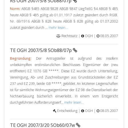
RS OGH 2007/5/8 5Ob88/07p
Norm:
ABGB §485 ABGB §828 ABGB §847 LiegTeilG §4 ABGB § 485
heute ABGB § 485 gültig ab 01.01.1917 zuletzt geändert durch RGBl.
Nr. 69/1916 ABGB § 828 heute ABGB § 828 gültig ab 01.07.2002
zuletzt geändert durch ...
mehr lesen...
Rechtssatz |
OGH |
08.05.2007
TE OGH 2007/5/8 5Ob88/07p
Begründung:
Der Antragsteller ist aufgrund des insofern
unbekämpften erstinstanzlichen Beschlusses Eigentümer der (neu
eröffneten) EZ 1076 GB *****. Diese EZ wurde durch Unterteilung,
Vereinigung, Ab- und Zuschreibungen aus Grundstücksteilen der EZ
237 und EZ 239, beide GB *****, gebildet. An letzteren Liegenschaften
ist für sämtliche Wohnungseigentümer der EZ 98 die Dienstbarkeit der
Nichtverbauung bücherlich einverleibt. In einem vom Erstgericht
durchgeführten Aufforderungsverf...
mehr lesen...
Entscheidung |
OGH |
08.05.2007
TE OGH 2007/3/20 5Ob60/07w