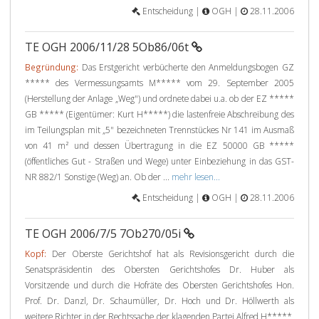
Entscheidung |
OGH |
28.11.2006
TE OGH 2006/11/28 5Ob86/06t
Begründung:
Das Erstgericht verbücherte den Anmeldungsbogen GZ
***** des Vermessungsamts M***** vom 29. September 2005
(Herstellung der Anlage „Weg") und ordnete dabei u.a. ob der EZ *****
GB ***** (Eigentümer: Kurt H*****) die lastenfreie Abschreibung des
im Teilungsplan mit „5" bezeichneten Trennstückes Nr 141 im Ausmaß
von 41 m² und dessen Übertragung in die EZ 50000 GB *****
(öffentliches Gut - Straßen und Wege) unter Einbeziehung in das GST-
NR 882/1 Sonstige (Weg) an. Ob der ...
mehr lesen...
Entscheidung |
OGH |
28.11.2006
TE OGH 2006/7/5 7Ob270/05i
Kopf:
Der Oberste Gerichtshof hat als Revisionsgericht durch die
Senatspräsidentin des Obersten Gerichtshofes Dr. Huber als
Vorsitzende und durch die Hofräte des Obersten Gerichtshofes Hon.
Prof. Dr. Danzl, Dr. Schaumüller, Dr. Hoch und Dr. Höllwerth als
weitere Richter in der Rechtssache der klagenden Partei Alfred H*****,