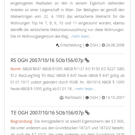
eingetragenen Reallasten an den in seinem Eigentum stehenden
Anteilen an einer Liegenschaft in Wien. Der Beklagten sei gemäß den
Mietverträgen vom 22. 4. 1993 das verbücherte Mietrecht für die
Wohnungen Top Nr 7, 8, 9, 10 und 11 eingeräumt worden, ebenso
betreffe die verbücherte Mietzinsvorauszahlung nur diese Wohnungen.
Die im Wohnungseigentum des Kläg...
mehr lesen...
Entscheidung |
OGH |
26.08.2008
RS OGH 2007/10/16 5Ob156/07p
Norm:
ABGB §847 ABGB §1095 ABGB §1121 EO §150 EO §227 GBG
§12 Abs2LiegTeilg §3 Abs2 ABGB § 847 heute ABGB § 847 gültig ab
01.01.1917 zuletzt geändert durch RGBl. Nr. 69/1916 ABGB § 1095
heute ABGB § 1095 gültig ab 01.01.18...
mehr lesen...
Rechtssatz |
OGH |
16.10.2007
TE OGH 2007/10/16 5Ob156/07p
Begründung:
Die Antragstellerin ist sowohl Eigentümerin der EZ 900,
die unter anderem aus den Grundstücken 1872/1 und 1872/2 besteht,
als auch der EZ 1015, die unter anderem aus dem Grundstück 1929