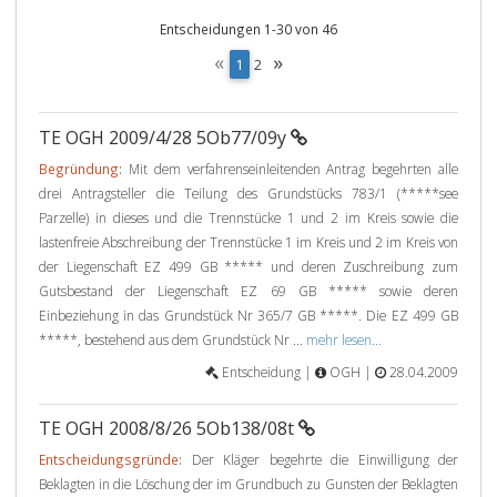
Entscheidungen 1-30 von 46
«
»
(
1
2
c
u
r
TE OGH 2009/4/28 5Ob77/09y
r
e
Begründung:
Mit dem verfahrenseinleitenden Antrag begehrten alle
n
drei Antragsteller die Teilung des Grundstücks 783/1 (*****see
t
Parzelle) in dieses und die Trennstücke 1 und 2 im Kreis sowie die
)
lastenfreie Abschreibung der Trennstücke 1 im Kreis und 2 im Kreis von
der Liegenschaft EZ 499 GB ***** und deren Zuschreibung zum
Gutsbestand der Liegenschaft EZ 69 GB ***** sowie deren
Einbeziehung in das Grundstück Nr 365/7 GB *****. Die EZ 499 GB
*****, bestehend aus dem Grundstück Nr ...
mehr lesen...
Entscheidung |
OGH |
28.04.2009
TE OGH 2008/8/26 5Ob138/08t
Entscheidungsgründe:
Der Kläger begehrte die Einwilligung der
Beklagten in die Löschung der im Grundbuch zu Gunsten der Beklagten