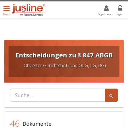
Menü
DROPDOWN: GEWÄHLTER WERT IST ALLE
ALLE
öffnen/schließen
Registrieren
Login
Menü
Entscheidungen zu § 847 ABGB
Oberster Gerichtshof (und OLG, LG, BG)
46
Dokumente