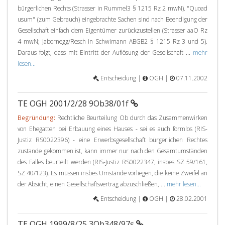
bürgerlichen Rechts (Strasser in Rummel3 § 1215 Rz 2 mwN). "Quoad
usum" (zum Gebrauch) eingebrachte Sachen sind nach Beendigung der
Gesellschaft einfach dem Eigentümer zurückzustellen (Strasser aaO Rz
4 mwN; Jabornegg/Resch in Schwimann ABGB2 § 1215 Rz 3 und 5).
Daraus folgt, dass mit Eintritt der Auflösung der Gesellschaft ...
mehr
lesen...
Entscheidung |
OGH |
07.11.2002
TE OGH 2001/2/28 9Ob38/01f
Begründung:
Rechtliche Beurteilung Ob durch das Zusammenwirken
von Ehegatten bei Erbauung eines Hauses - sei es auch formlos (RIS-
Justiz RS0022396) - eine Erwerbsgesellschaft bürgerlichen Rechtes
zustande gekommen ist, kann immer nur nach den Gesamtumständen
des Falles beurteilt werden (RIS-Justiz RS0022347, insbes SZ 59/161,
SZ 40/123). Es müssen insbes Umstände vorliegen, die keine Zweifel an
der Absicht, einen Gesellschaftsvertrag abzuschließen, ...
mehr lesen...
Entscheidung |
OGH |
28.02.2001
TE OGH 1999/8/25 3Ob348/97s