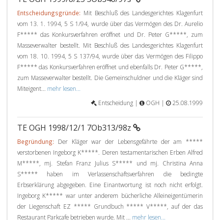
Entscheidungsgründe:
Mit Beschluß des Landesgerichtes Klagenfurt
vom 13. 1. 1994, 5 S 1/94, wurde über das Vermögen des Dr. Aurelio
F***** das Konkursverfahren eröffnet und Dr. Peter G*****, zum
Masseverwalter bestellt. Mit Beschluß des Landesgerichtes Klagenfurt
vom 18. 10. 1994, 5 S 137/94, wurde über das Vermögen des Filippo
F***** das Konkursverfahren eröffnet und ebenfalls Dr. Peter G*****,
zum Masseverwalter bestellt. Die Gemeinschuldner und die Kläger sind
Miteigent...
mehr lesen...
Entscheidung |
OGH |
25.08.1999
TE OGH 1998/12/1 7Ob313/98z
Begründung:
Der Kläger war der Lebensgefährte der am *****
verstorbenen Ingeborg K*****. Deren testamentarischen Erben Alfred
M*****, mj. Stefan Franz Julius S***** und mj. Christina Anna
S***** haben im Verlassenschaftsverfahren die bedingte
Erbserklärung abgegeben. Eine Einantwortung ist noch nicht erfolgt.
Ingeborg K***** war unter anderem bücherliche Alleineigentümerin
der Liegenschaft EZ ***** Grundbuch ***** V*****, auf der das
Restaurant Parkcafe betrieben wurde. Mit ...
mehr lesen...