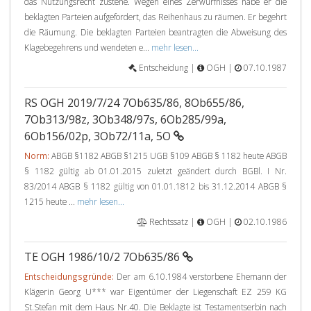
das Nutzungsrecht zustehe. Wegen eines Zerwürfnisses habe er die
beklagten Parteien aufgefordert, das Reihenhaus zu räumen. Er begehrt
die Räumung. Die beklagten Parteien beantragten die Abweisung des
Klagebegehrens und wendeten e...
mehr lesen...
Entscheidung |
OGH |
07.10.1987
RS OGH 2019/7/24 7Ob635/86, 8Ob655/86,
7Ob313/98z, 3Ob348/97s, 6Ob285/99a,
6Ob156/02p, 3Ob72/11a, 5O
Norm:
ABGB §1182 ABGB §1215 UGB §109 ABGB § 1182 heute ABGB
§ 1182 gültig ab 01.01.2015 zuletzt geändert durch BGBl. I Nr.
83/2014 ABGB § 1182 gültig von 01.01.1812 bis 31.12.2014 ABGB §
1215 heute ...
mehr lesen...
Rechtssatz |
OGH |
02.10.1986
TE OGH 1986/10/2 7Ob635/86
Entscheidungsgründe:
Der am 6.10.1984 verstorbene Ehemann der
Klägerin Georg U*** war Eigentümer der Liegenschaft EZ 259 KG
St.Stefan mit dem Haus Nr.40. Die Beklagte ist Testamentserbin nach