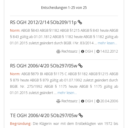
Entscheidungen 1-25 von 25
RS OGH 2012/2/14 5Ob209/11p
Norm:
ABGB §843 ABGB §1182 ABGB §1215 ABGB § 843 heute ABGB
§ 843 gültig ab 01.01.1812 ABGB § 1182 heute ABGB § 1182 gültig ab
01.01.2015 zuletzt geändert durch BGBl. I Nr. 83/2014 ...
mehr lesen...
Rechtssatz |
OGH |
14.02.2012
RS OGH 2006/4/20 5Ob297/05w
Norm:
ABGB §879 BI ABGB §1175 C ABGB §1182 ABGB §1215 ABGB
§ 879 heute ABGB § 879 gültig ab 01.07.1992 zuletzt geändert durch
BGBl. Nr. 275/1992 ABGB § 1175 heute ABGB § 1175 gültig ab
01.01.2015 zuletzt geändert ...
mehr lesen...
Rechtssatz |
OGH |
20.04.2006
TE OGH 2006/4/20 5Ob297/05w
Begründung:
Die Klägerin war mit dem Erstbeklagten von 1972 bis