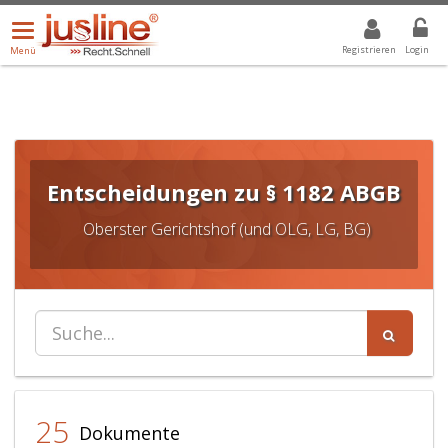
Menü
DROPDOWN: GEWÄHLTER WERT IST ALLE
ALLE
öffnen/schließen
Registrieren
Login
Menü
Entscheidungen zu § 1182 ABGB
Oberster Gerichtshof (und OLG, LG, BG)
25
Dokumente