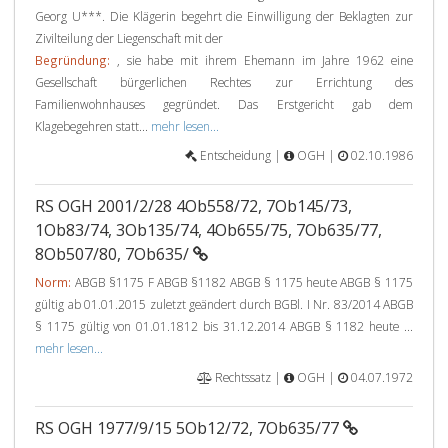
Georg U***. Die Klägerin begehrt die Einwilligung der Beklagten zur
Zivilteilung der Liegenschaft mit der
Begründung:
, sie habe mit ihrem Ehemann im Jahre 1962 eine
Gesellschaft bürgerlichen Rechtes zur Errichtung des
Familienwohnhauses gegründet. Das Erstgericht gab dem
Klagebegehren statt...
mehr lesen...
Entscheidung |
OGH |
02.10.1986
RS OGH 2001/2/28 4Ob558/72, 7Ob145/73,
1Ob83/74, 3Ob135/74, 4Ob655/75, 7Ob635/77,
8Ob507/80, 7Ob635/
Norm:
ABGB §1175 F ABGB §1182 ABGB § 1175 heute ABGB § 1175
gültig ab 01.01.2015 zuletzt geändert durch BGBl. I Nr. 83/2014 ABGB
§ 1175 gültig von 01.01.1812 bis 31.12.2014 ABGB § 1182 heute ...
mehr lesen...
Rechtssatz |
OGH |
04.07.1972
RS OGH 1977/9/15 5Ob12/72, 7Ob635/77