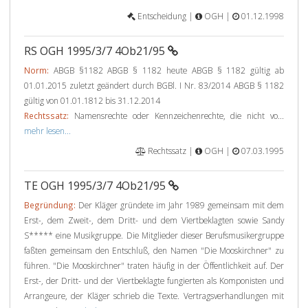
Entscheidung |
OGH |
01.12.1998
RS OGH 1995/3/7 4Ob21/95
Norm:
ABGB §1182 ABGB § 1182 heute ABGB § 1182 gültig ab
01.01.2015 zuletzt geändert durch BGBl. I Nr. 83/2014 ABGB § 1182
gültig von 01.01.1812 bis 31.12.2014
Rechtssatz:
Namensrechte oder Kennzeichenrechte, die nicht vo...
mehr lesen...
Rechtssatz |
OGH |
07.03.1995
TE OGH 1995/3/7 4Ob21/95
Begründung:
Der Kläger gründete im Jahr 1989 gemeinsam mit dem
Erst-, dem Zweit-, dem Dritt- und dem Viertbeklagten sowie Sandy
S***** eine Musikgruppe. Die Mitglieder dieser Berufsmusikergruppe
faßten gemeinsam den Entschluß, den Namen "Die Mooskirchner" zu
führen. "Die Mooskirchner" traten häufig in der Öffentlichkeit auf. Der
Erst-, der Dritt- und der Viertbeklagte fungierten als Komponisten und
Arrangeure, der Kläger schrieb die Texte. Vertragsverhandlungen mit