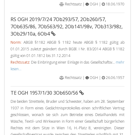
Rechtssatz |
OGH |
18.06.1970
RS OGH 2019/7/24 7Ob293/57, 2Ob260/57,
7Ob635/86, 7Ob563/92, 2Ob141/98v, 7Ob313/98z,
3Ob29/10a, 6Ob4
Norm:
ABGB §1182 ABGB § 1182 heute ABGB § 1182 gültig ab
01.01.2015 zuletzt geändert durch BGBl. I Nr. 83/2014 ABGB § 1182
gültig von 01.01.1812 bis 31.12.2014
Rechtssatz:
Die Einbringung einer Einlage in das Gesellschaftsv...
mehr
lesen...
Rechtssatz |
OGH |
26.06.1957
TE OGH 1957/1/30 3Ob650/56
Die beiden Streitteile, Bruder und Schwester, haben am 28. September
1937 in Form eines Gedächtnisprotokolles einen schriftlichen Vertrag
geschlossen, wonach sie sich zum Betriebe eines Detailhandels mit
Wäsche, Textil- und Wirkwaren in Form einer Gesellschaft bürgerlichen
Rechtes mit dem Sitze in Wien 16, H.-Platz 8, vereinigten. Dieser
Gesellschaftsvertrag wurde zwischen den Streitteilen schriftlich mit 31.