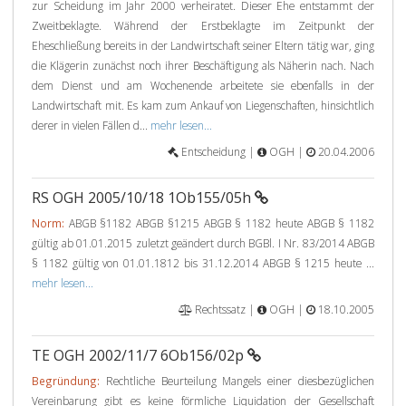
zur Scheidung im Jahr 2000 verheiratet. Dieser Ehe entstammt der
Zweitbeklagte. Während der Erstbeklagte im Zeitpunkt der
Eheschließung bereits in der Landwirtschaft seiner Eltern tätig war, ging
die Klägerin zunächst noch ihrer Beschäftigung als Näherin nach. Nach
dem Dienst und am Wochenende arbeitete sie ebenfalls in der
Landwirtschaft mit. Es kam zum Ankauf von Liegenschaften, hinsichtlich
derer in vielen Fällen d...
mehr lesen...
Entscheidung |
OGH |
20.04.2006
RS OGH 2005/10/18 1Ob155/05h
Norm:
ABGB §1182 ABGB §1215 ABGB § 1182 heute ABGB § 1182
gültig ab 01.01.2015 zuletzt geändert durch BGBl. I Nr. 83/2014 ABGB
§ 1182 gültig von 01.01.1812 bis 31.12.2014 ABGB § 1215 heute ...
mehr lesen...
Rechtssatz |
OGH |
18.10.2005
TE OGH 2002/11/7 6Ob156/02p
Begründung:
Rechtliche Beurteilung Mangels einer diesbezüglichen
Vereinbarung gibt es keine förmliche Liquidation der Gesellschaft