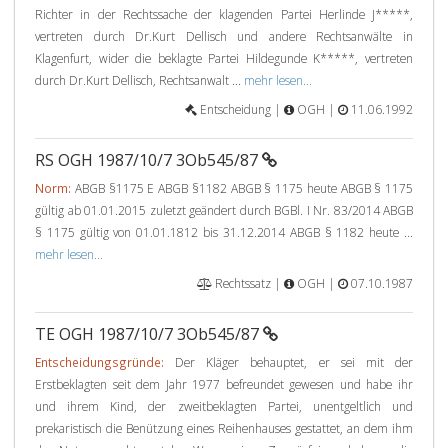
Richter in der Rechtssache der klagenden Partei Herlinde J*****,
vertreten durch Dr.Kurt Dellisch und andere Rechtsanwälte in
Klagenfurt, wider die beklagte Partei Hildegunde K*****, vertreten
durch Dr.Kurt Dellisch, Rechtsanwalt ...
mehr lesen...
Entscheidung |
OGH |
11.06.1992
RS OGH 1987/10/7 3Ob545/87
Norm:
ABGB §1175 E ABGB §1182 ABGB § 1175 heute ABGB § 1175
gültig ab 01.01.2015 zuletzt geändert durch BGBl. I Nr. 83/2014 ABGB
§ 1175 gültig von 01.01.1812 bis 31.12.2014 ABGB § 1182 heute ...
mehr lesen...
Rechtssatz |
OGH |
07.10.1987
TE OGH 1987/10/7 3Ob545/87
Entscheidungsgründe:
Der Kläger behauptet, er sei mit der
Erstbeklagten seit dem Jahr 1977 befreundet gewesen und habe ihr
und ihrem Kind, der zweitbeklagten Partei, unentgeltlich und
prekaristisch die Benützung eines Reihenhauses gestattet, an dem ihm