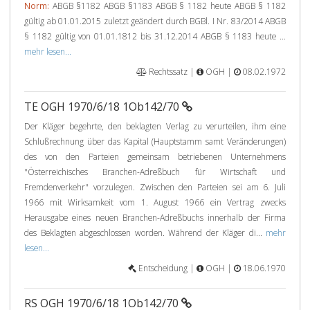
Norm:
ABGB §1182 ABGB §1183 ABGB § 1182 heute ABGB § 1182
gültig ab 01.01.2015 zuletzt geändert durch BGBl. I Nr. 83/2014 ABGB
§ 1182 gültig von 01.01.1812 bis 31.12.2014 ABGB § 1183 heute ...
mehr lesen...
Rechtssatz |
OGH |
08.02.1972
TE OGH 1970/6/18 1Ob142/70
Der Kläger begehrte, den beklagten Verlag zu verurteilen, ihm eine
Schlußrechnung über das Kapital (Hauptstamm samt Veränderungen)
des von den Parteien gemeinsam betriebenen Unternehmens
"Österreichisches Branchen-Adreßbuch für Wirtschaft und
Fremdenverkehr" vorzulegen. Zwischen den Parteien sei am 6. Juli
1966 mit Wirksamkeit vom 1. August 1966 ein Vertrag zwecks
Herausgabe eines neuen Branchen-Adreßbuchs innerhalb der Firma
des Beklagten abgeschlossen worden. Während der Kläger di...
mehr
lesen...
Entscheidung |
OGH |
18.06.1970
RS OGH 1970/6/18 1Ob142/70