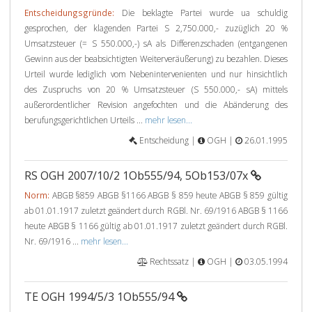
Entscheidungsgründe:
Die beklagte Partei wurde ua schuldig
gesprochen, der klagenden Partei S 2,750.000,- zuzüglich 20 %
Umsatzsteuer (= S 550.000,-) sA als Differenzschaden (entgangenen
Gewinn aus der beabsichtigten Weiterveräußerung) zu bezahlen. Dieses
Urteil wurde lediglich vom Nebenintervenienten und nur hinsichtlich
des Zuspruchs von 20 % Umsatzsteuer (S 550.000,- sA) mittels
außerordentlicher Revision angefochten und die Abänderung des
berufungsgerichtlichen Urteils ...
mehr lesen...
Entscheidung |
OGH |
26.01.1995
RS OGH 2007/10/2 1Ob555/94, 5Ob153/07x
Norm:
ABGB §859 ABGB §1166 ABGB § 859 heute ABGB § 859 gültig
ab 01.01.1917 zuletzt geändert durch RGBl. Nr. 69/1916 ABGB § 1166
heute ABGB § 1166 gültig ab 01.01.1917 zuletzt geändert durch RGBl.
Nr. 69/1916 ...
mehr lesen...
Rechtssatz |
OGH |
03.05.1994
TE OGH 1994/5/3 1Ob555/94