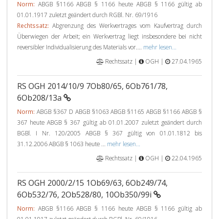
Norm:
ABGB §1166 ABGB § 1166 heute ABGB § 1166 gültig ab
01.01.1917 zuletzt geändert durch RGBl. Nr. 69/1916
Rechtssatz:
Abgrenzung des Werkvertrages vom Kaufvertrag durch
Überwiegen der Arbeit; ein Werkvertrag liegt insbesondere bei nicht
reversibler Individualisierung des Materials vor....
mehr lesen...
Rechtssatz |
OGH |
27.04.1965
RS OGH 2014/10/9 7Ob80/65, 6Ob761/78,
6Ob208/13a
Norm:
ABGB §367 D ABGB §1063 ABGB §1165 ABGB §1166 ABGB §
367 heute ABGB § 367 gültig ab 01.01.2007 zuletzt geändert durch
BGBl. I Nr. 120/2005 ABGB § 367 gültig von 01.01.1812 bis
31.12.2006 ABGB § 1063 heute ...
mehr lesen...
Rechtssatz |
OGH |
22.04.1965
RS OGH 2000/2/15 1Ob69/63, 6Ob249/74,
6Ob532/76, 2Ob528/80, 10Ob350/99i
Norm:
ABGB §1166 ABGB § 1166 heute ABGB § 1166 gültig ab