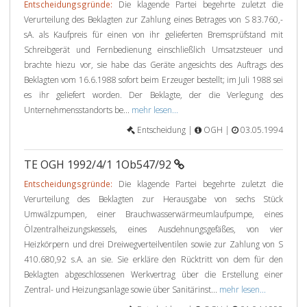
Entscheidungsgründe:
Die klagende Partei begehrte zuletzt die
Verurteilung des Beklagten zur Zahlung eines Betrages von S 83.760,-
sA. als Kaufpreis für einen von ihr gelieferten Bremsprüfstand mit
Schreibgerät und Fernbedienung einschließlich Umsatzsteuer und
brachte hiezu vor, sie habe das Geräte angesichts des Auftrags des
Beklagten vom 16.6.1988 sofort beim Erzeuger bestellt; im Juli 1988 sei
es ihr geliefert worden. Der Beklagte, der die Verlegung des
Unternehmensstandorts be...
mehr lesen...
Entscheidung |
OGH |
03.05.1994
TE OGH 1992/4/1 1Ob547/92
Entscheidungsgründe:
Die klagende Partei begehrte zuletzt die
Verurteilung des Beklagten zur Herausgabe von sechs Stück
Umwälzpumpen, einer Brauchwasserwärmeumlaufpumpe, eines
Ölzentralheizungskessels, eines Ausdehnungsgefäßes, von vier
Heizkörpern und drei Dreiwegverteilventilen sowie zur Zahlung von S
410.680,92 s.A. an sie. Sie erkläre den Rücktritt von dem für den
Beklagten abgeschlossenen Werkvertrag über die Erstellung einer
Zentral- und Heizungsanlage sowie über Sanitärinst...
mehr lesen...