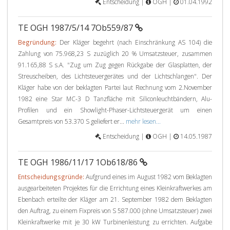
Entscheidung |
OGH |
01.04.1992
TE OGH 1987/5/14 7Ob559/87
Begründung:
Der Kläger begehrt (nach Einschränkung AS 104) die
Zahlung von 75.968,23 S zuzüglich 20 % Umsatzsteuer, zusammen
91.165,88 S s.A. "Zug um Zug gegen Rückgabe der Glasplatten, der
Streuscheiben, des Lichtsteuergerätes und der Lichtschlangen". Der
Kläger habe von der beklagten Partei laut Rechnung vom 2.November
1982 eine Star MC-3 D Tanzfläche mit Siliconleuchtbändern, Alu-
Profilen und ein Showlight-Phaser-Lichtsteuergerät um einen
Gesamtpreis von 53.370 S geliefert er...
mehr lesen...
Entscheidung |
OGH |
14.05.1987
TE OGH 1986/11/17 1Ob618/86
Entscheidungsgründe:
Aufgrund eines im August 1982 vom Beklagten
ausgearbeiteten Projektes für die Errichtung eines Kleinkraftwerkes am
Ebenbach erteilte der Kläger am 21. September 1982 dem Beklagten
den Auftrag, zu einem Fixpreis von S 587.000 (ohne Umsatzsteuer) zwei
Kleinkraftwerke mit je 30 kW Turbinenleistung zu errichten. Aufgabe