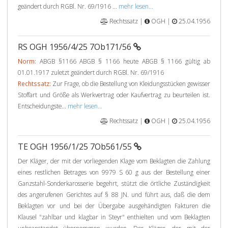
geändert durch RGBl. Nr. 69/1916 ...
mehr lesen...
Rechtssatz |
OGH |
25.04.1956
RS OGH 1956/4/25 7Ob171/56
Norm:
ABGB §1166 ABGB § 1166 heute ABGB § 1166 gültig ab
01.01.1917 zuletzt geändert durch RGBl. Nr. 69/1916
Rechtssatz:
Zur Frage, ob die Bestellung von Kleidungsstücken gewisser
Stoffart und Größe als Werkvertrag oder Kaufvertrag zu beurteilen ist.
Entscheidungste...
mehr lesen...
Rechtssatz |
OGH |
25.04.1956
TE OGH 1956/1/25 7Ob561/55
Der Kläger, der mit der vorliegenden Klage vom Beklagten die Zahlung
eines restlichen Betrages von 9979 S 60 g aus der Bestellung einer
Ganzstahl-Sonderkarosserie begehrt, stützt die örtliche Zuständigkeit
des angerufenen Gerichtes auf § 88 JN. und führt aus, daß die dem
Beklagten vor und bei der Übergabe ausgehändigten Fakturen die
Klausel "zahlbar und klagbar in Steyr" enthielten und vom Beklagten