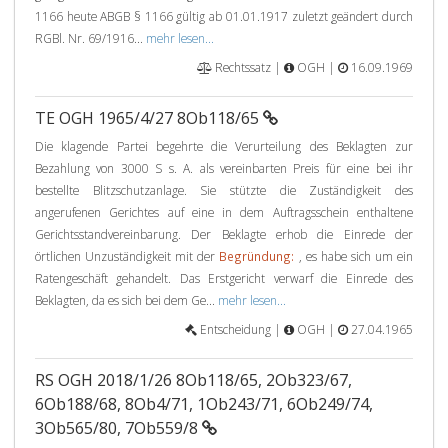
1166 heute ABGB § 1166 gültig ab 01.01.1917 zuletzt geändert durch
RGBl. Nr. 69/1916...
mehr lesen...
Rechtssatz |
OGH |
16.09.1969
TE OGH 1965/4/27 8Ob118/65
Die klagende Partei begehrte die Verurteilung des Beklagten zur
Bezahlung von 3000 S s. A. als vereinbarten Preis für eine bei ihr
bestellte Blitzschutzanlage. Sie stützte die Zuständigkeit des
angerufenen Gerichtes auf eine in dem Auftragsschein enthaltene
Gerichtsstandvereinbarung. Der Beklagte erhob die Einrede der
örtlichen Unzuständigkeit mit der
Begründung:
, es habe sich um ein
Ratengeschäft gehandelt. Das Erstgericht verwarf die Einrede des
Beklagten, da es sich bei dem Ge...
mehr lesen...
Entscheidung |
OGH |
27.04.1965
RS OGH 2018/1/26 8Ob118/65, 2Ob323/67,
6Ob188/68, 8Ob4/71, 1Ob243/71, 6Ob249/74,
3Ob565/80, 7Ob559/8