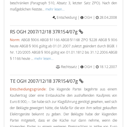
beschränken (Paragraph 510, Absatz 3, letzter Satz ZPO). Nach den
maßgeblichen Festste...
mehr lesen...
Entscheidung |
OGH |
28.04.2008
RS OGH 2007/12/18 37R154/07g
Norm:
ABGB §906 ABGB §1166 ABGB §1168 ZPO §228 ABGB § 906
heute ABGB § 906 gültig ab 01.01.2007 zuletzt geändert durch BGBl. I
Nr. 120/2005 ABGB § 906 gültig von 01.01.1812 bis 31.12.2006 ABGB
§ 1166 heute ...
mehr lesen...
Rechtssatz |
OGH |
18.12.2007
TE OGH 2007/12/18 37R154/07g
Entscheidungsgründe:
Die klagende Partei begehrte aus einem
Kaufvertrag über eine Einbauküche den aushaftenden Kaufpreis von
Euro 8.900,--. Sie habe sich zur Klagsführung genötigt gesehen, weil sich
der Beklagte geweigert hätte, die Maße für die von ihm selbst gekauften
Elektrogeräte bekannt zu geben. Der Beklagte habe der klagenden
Partei mitgeteilt, dass er die Küche nur dann nehme, wenn die
klagenden Partei zu einem weiteren Preisnachlass in Höhe von Euro