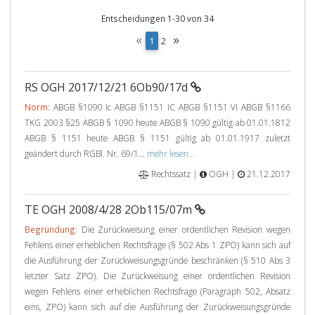
Entscheidungen 1-30 von 34
«
»
(
1
2
c
u
r
RS OGH 2017/12/21 6Ob90/17d
r
e
Norm:
ABGB §1090 Ic ABGB §1151 IC ABGB §1151 VI ABGB §1166
n
TKG 2003 §25 ABGB § 1090 heute ABGB § 1090 gültig ab 01.01.1812
t
ABGB § 1151 heute ABGB § 1151 gültig ab 01.01.1917 zuletzt
)
geändert durch RGBl. Nr. 69/1...
mehr lesen...
Rechtssatz |
OGH |
21.12.2017
TE OGH 2008/4/28 2Ob115/07m
Begründung:
Die Zurückweisung einer ordentlichen Revision wegen
Fehlens einer erheblichen Rechtsfrage (§ 502 Abs 1 ZPO) kann sich auf
die Ausführung der Zurückweisungsgründe beschränken (§ 510 Abs 3
letzter Satz ZPO). Die Zurückweisung einer ordentlichen Revision
wegen Fehlens einer erheblichen Rechtsfrage (Paragraph 502, Absatz
eins, ZPO) kann sich auf die Ausführung der Zurückweisungsgründe