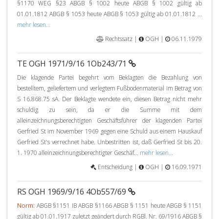
§1170 WEG §23 ABGB § 1002 heute ABGB § 1002 gültig ab
01.01.1812 ABGB § 1053 heute ABGB § 1053 gültig ab 01.01.1812 ...
mehr lesen...
Rechtssatz |
OGH |
06.11.1979
TE OGH 1971/9/16 1Ob243/71
Die klagende Partei begehrt vom Beklagten die Bezahlung von
bestelltem, geliefertem und verlegtem Fußbodenmaterial im Betrag von
S 16.868.75 sA. Der Beklagte wendete ein, diesen Betrag nicht mehr
schuldig zu sein, da er die Summe mit dem
alleinzeichnungsberechtigten Geschäftsführer der klagenden Partei
Gerfried St im November 1969 gegen eine Schuld aus einem Hauskauf
Gerfried St's verrechnet habe. Unbestritten ist, daß Gerfried St bis 20.
1. 1970 alleinzeichnungsberechtigter Geschäf...
mehr lesen...
Entscheidung |
OGH |
16.09.1971
RS OGH 1969/9/16 4Ob557/69
Norm:
ABGB §1151 IB ABGB §1166 ABGB § 1151 heute ABGB § 1151
gültig ab 01.01.1917 zuletzt geändert durch RGBl. Nr. 69/1916 ABGB §