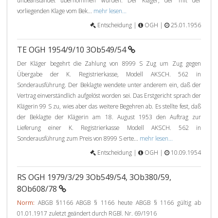
unbeanstandet übernommen wurden. Der Kläger, der mit der
vorliegenden Klage vom Bek...
mehr lesen...
Entscheidung |
OGH |
25.01.1956
TE OGH 1954/9/10 3Ob549/54
Der Kläger begehrt die Zahlung von 8999 S Zug um Zug gegen
Übergabe der K. Registrierkasse, Modell AKSCH. 562 in
Sonderausführung. Der Beklagte wendete unter anderem ein, daß der
Vertrag einverständlich aufgelöst worden sei. Das Erstgericht sprach der
Klägerin 99 S zu, wies aber das weitere Begehren ab. Es stellte fest, daß
der Beklagte der Klägerin am 18. August 1953 den Auftrag zur
Lieferung einer K. Registrierkasse Modell AKSCH. 562 in
Sonderausführung zum Preis von 8999 S erte...
mehr lesen...
Entscheidung |
OGH |
10.09.1954
RS OGH 1979/3/29 3Ob549/54, 3Ob380/59,
8Ob608/78
Norm:
ABGB §1166 ABGB § 1166 heute ABGB § 1166 gültig ab
01.01.1917 zuletzt geändert durch RGBl. Nr. 69/1916