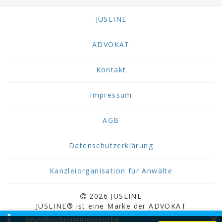
JUSLINE
ADVOKAT
Kontakt
Impressum
AGB
Datenschutzerklärung
Kanzleiorganisation für Anwälte
2026 JUSLINE
JUSLINE® ist eine Marke der ADVOKAT
×
Unternehmensberatung Greiter & Greiter GmbH.
Grundbuchnummernsuche