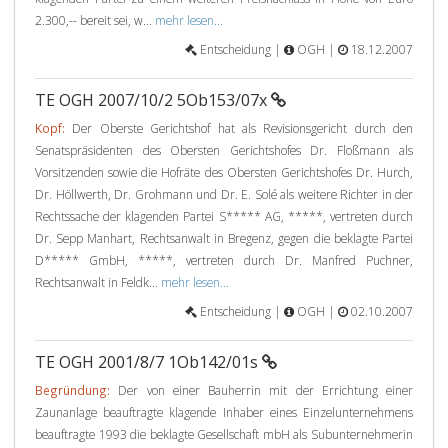
2.300,-- bereit sei, w...
mehr lesen...
Entscheidung |
OGH |
18.12.2007
TE OGH 2007/10/2 5Ob153/07x
Kopf:
Der Oberste Gerichtshof hat als Revisionsgericht durch den
Senatspräsidenten des Obersten Gerichtshofes Dr. Floßmann als
Vorsitzenden sowie die Hofräte des Obersten Gerichtshofes Dr. Hurch,
Dr. Höllwerth, Dr. Grohmann und Dr. E. Solé als weitere Richter in der
Rechtssache der klagenden Partei S***** AG, *****, vertreten durch
Dr. Sepp Manhart, Rechtsanwalt in Bregenz, gegen die beklagte Partei
D***** GmbH, *****, vertreten durch Dr. Manfred Puchner,
Rechtsanwalt in Feldk...
mehr lesen...
Entscheidung |
OGH |
02.10.2007
TE OGH 2001/8/7 1Ob142/01s
Begründung:
Der von einer Bauherrin mit der Errichtung einer
Zaunanlage beauftragte klagende Inhaber eines Einzelunternehmens
beauftragte 1993 die beklagte Gesellschaft mbH als Subunternehmerin