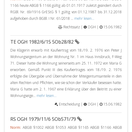
1166 heute ABGB § 1166 gültig ab 01.01.1917 zuletzt geändert durch
RGBl. Nr. 69/1916 GrEStG § 1 gültig von 01.12.1987 bis 31.12.2018
aufgehoben durch BGBl. I Nr. 61/2018 ...
mehr lesen...
Rechtssatz |
OGH |
15.06.1982
TE OGH 1982/6/15 5Ob28/82
Die Klägerin erwarb mit Kaufvertrag vom 18./19. 2. 1976 von Peter J
Wohnungseigentum an der Wohnung Nr. 1 im Haus Innsbruck, F-Weg
71. Dieser hatte die Wohnung seinerseits am 25. 11. 1972 von Maria G
erworben. Gemäß Punkt III des Kaufvertrages vom 18./19. 2. 1976
erfolgte die Übergabe und Übernahme der Miteigentumsanteile in den
alten Rechten und Pflichten, wie sie schon der Verkäufer besessen hatte.
Maria G hatte am 2. 1. 1967 eine Erklärung über den Beitritt zu einer
Wohnungseige...
mehr lesen...
Entscheidung |
OGH |
15.06.1982
RS OGH 1979/11/6 5Ob571/79
Norm:
ABGB §1002 ABGB §1053 ABGB §1165 ABGB §1166 ABGB