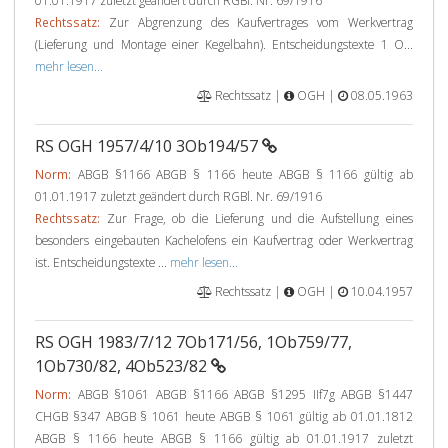
01.01.1917 zuletzt geändert durch RGBl. Nr. 69/1916
Rechtssatz:
Zur Abgrenzung des Kaufvertrages vom Werkvertrag
(Lieferung und Montage einer Kegelbahn). Entscheidungstexte 1 O...
mehr lesen...
Rechtssatz |
OGH |
08.05.1963
RS OGH 1957/4/10 3Ob194/57
Norm:
ABGB §1166 ABGB § 1166 heute ABGB § 1166 gültig ab
01.01.1917 zuletzt geändert durch RGBl. Nr. 69/1916
Rechtssatz:
Zur Frage, ob die Lieferung und die Aufstellung eines
besonders eingebauten Kachelofens ein Kaufvertrag oder Werkvertrag
ist. Entscheidungstexte ...
mehr lesen...
Rechtssatz |
OGH |
10.04.1957
RS OGH 1983/7/12 7Ob171/56, 1Ob759/77,
1Ob730/82, 4Ob523/82
Norm:
ABGB §1061 ABGB §1166 ABGB §1295 IIf7g ABGB §1447
CHGB §347 ABGB § 1061 heute ABGB § 1061 gültig ab 01.01.1812
ABGB § 1166 heute ABGB § 1166 gültig ab 01.01.1917 zuletzt