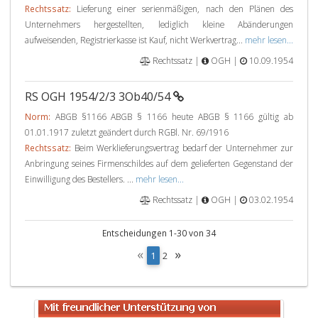
Rechtssatz:
Lieferung einer serienmäßigen, nach den Plänen des
Unternehmers hergestellten, lediglich kleine Abänderungen
aufweisenden, Registrierkasse ist Kauf, nicht Werkvertrag...
mehr lesen...
Rechtssatz |
OGH |
10.09.1954
RS OGH 1954/2/3 3Ob40/54
Norm:
ABGB §1166 ABGB § 1166 heute ABGB § 1166 gültig ab
01.01.1917 zuletzt geändert durch RGBl. Nr. 69/1916
Rechtssatz:
Beim Werklieferungsvertrag bedarf der Unternehmer zur
Anbringung seines Firmenschildes auf dem gelieferten Gegenstand der
Einwilligung des Bestellers. ...
mehr lesen...
Rechtssatz |
OGH |
03.02.1954
Entscheidungen 1-30 von 34
«
»
(
1
2
c
u
r
r