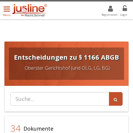
Menü
DROPDOWN: GEWÄHLTER WERT IST ALLE
ALLE
öffnen/schließen
Registrieren
Login
Menü
Entscheidungen zu § 1166 ABGB
Oberster Gerichtshof (und OLG, LG, BG)
34
Dokumente