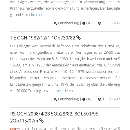
des Klägers war es, die Wehranlage, die Druckrohrleitung und das
Krafthaus herzustellen sowie die Rohrleitung zu verlegen. Der Beklagte
garantie...
mehr lesen...
Entscheidung |
OGH |
17.11.1986
TE OGH 1982/12/1 1Ob730/82
Die Beklagte war persönlich haftende Gesellschafterin der Firma W,
einer Kommanditgesellschaft, über deren Vermögen zu Sa 28/80 des
Handelsgerichtes Wien am 5. 5. 1980 das Ausgleichsverfahren und zu S
136/80 am 1. 9. 1980 der Anschlußkonkurs eröffnet wurde. Auf Grund
eines Anbotes der Firma W vom 10. 12. 1979 wurde dieser von der
klagenden Partei Republik Österreich (Bundesministerium für
Landesverteidigung) am 27. 12. 1979 der Zuschlag über die Lieferung
von 20 000 Trainingshosen ...
mehr lesen...
Entscheidung |
OGH |
01.12.1982
RS OGH 2008/4/28 5Ob28/82, 8Ob501/95,
2Ob115/07m
Norm:
ABGB §1166 GrEStG §1 Abs1UStG §6 Z9 litaWEG §23 ABGB §