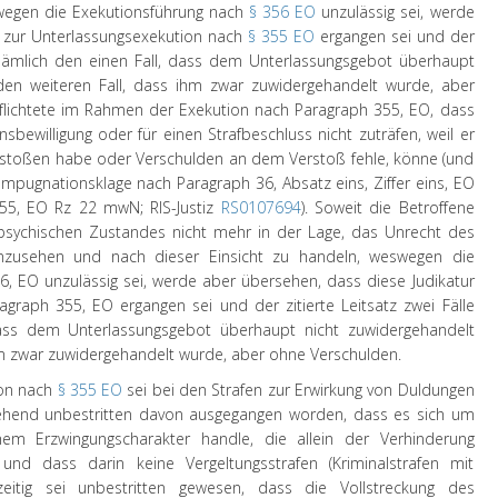
swegen die Exekutionsführung nach
§ 356 EO
unzulässig sei, werde
r zur Unterlassungsexekution nach
§ 355 EO
ergangen sei und der
; nämlich den einen Fall, dass dem Unterlassungsgebot überhaupt
den weiteren Fall, dass ihm zwar zuwidergehandelt wurde, aber
lichtete im Rahmen der Exekution nach Paragraph 355, EO, dass
sbewilligung oder für einen Strafbeschluss nicht zuträfen, weil er
erstoßen habe oder Verschulden an dem Verstoß fehle, könne (und
Impugnationsklage nach Paragraph 36, Absatz eins, Ziffer eins, EO
355, EO Rz 22 mwN; RIS-Justiz
RS0107694
). Soweit die Betroffene
s psychischen Zustandes nicht mehr in der Lage, das Unrecht des
nzusehen und nach dieser Einsicht zu handeln, weswegen die
, EO unzulässig sei, werde aber übersehen, dass diese Judikatur
graph 355, EO ergangen sei und der zitierte Leitsatz zwei Fälle
ass dem Unterlassungsgebot überhaupt nicht zuwidergehandelt
hm zwar zuwidergehandelt wurde, aber ohne Verschulden.
ion nach
§ 355 EO
sei bei den Strafen zur Erwirkung von Duldungen
gehend unbestritten davon ausgegangen worden, dass es sich um
chem Erzwingungscharakter handle, die allein der Verhinderung
und dass darin keine Vergeltungsstrafen (Kriminalstrafen mit
hzeitig sei unbestritten gewesen, dass die Vollstreckung des