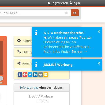
Registrieren
Login
OPDOWN: GEWÄHLTER WERT IST ALLE
×
A-S-O Rechtsrecherche?
Wir haben ein neues Tool zur
Zurück
Unterstützung bei der
Rechtsrecherche veröffentlicht.
Mehr Infos finden Sie hier >>
Haftungsausschluss
×
Vernetzungsmöglichkeiten
JUSLINE Werbung
en
Sofortabfrage
ohne
Anmeldung!
Zurück
Weiter
Grundbuchauszug
11,90 €