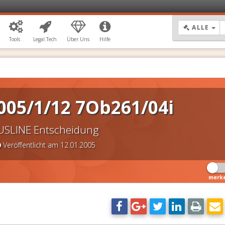
DR
ALLE
Tools
Legal.Tech
Über Uns
Hilfe
005/1/12 7Ob261/04i
USLINE Entscheidung
Veröffentlicht am 12.01.2005
merk
DSGVO Vorlagen
11,90 €