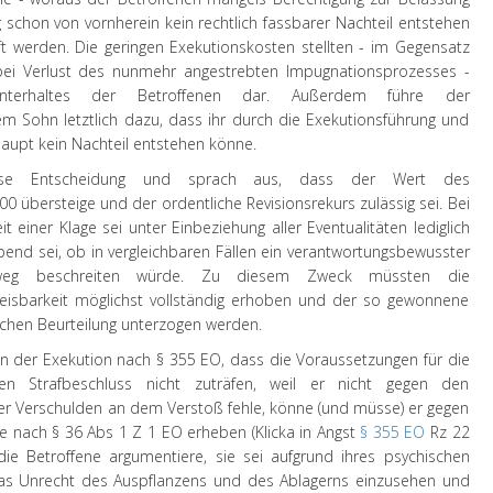
 schon von vornherein kein rechtlich fassbarer Nachteil entstehen
t werden. Die geringen Exekutionskosten stellten - im Gegensatz
ei Verlust des nunmehr angestrebten Impugnationsprozesses -
nterhaltes der Betroffenen dar. Außerdem führe der
m Sohn letztlich dazu, dass ihr durch die Exekutionsführung und
aupt kein Nachteil entstehen könne.
ese Entscheidung und sprach aus, dass der Wert des
 übersteige und der ordentliche Revisionsrekurs zulässig sei. Bei
 einer Klage sei unter Einbeziehung aller Eventualitäten lediglich
nd sei, ob in vergleichbaren Fällen ein verantwortungsbewusster
ageweg beschreiten würde. Zu diesem Zweck müssten die
isbarkeit möglichst vollständig erhoben und der so gewonnene
ichen Beurteilung unterzogen werden.
n der Exekution nach § 355 EO, dass die Voraussetzungen für die
nen Strafbeschluss nicht zuträfen, weil er nicht gegen den
er Verschulden an dem Verstoß fehle, könne (und müsse) er gegen
e nach § 36 Abs 1 Z 1 EO erheben (
Klicka
in
Angst
§ 355 EO
Rz 22
 die Betroffene argumentiere, sie sei aufgrund ihres psychischen
das Unrecht des Auspflanzens und des Ablagerns einzusehen und