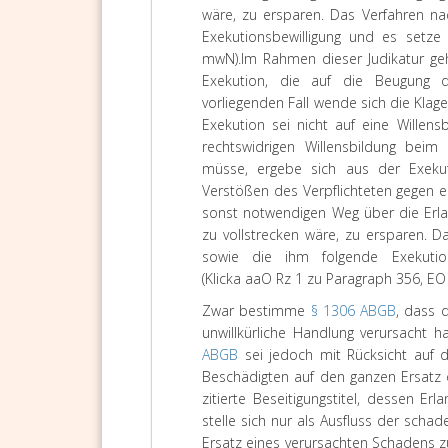
wäre, zu ersparen. Das Verfahren n
Exekutionsbewilligung und es setze 
mwN).
Im Rahmen dieser Judikatur ge
Exekution, die auf die Beugung de
vorliegenden Fall wende sich die Kla
Exekution sei nicht auf eine Willens
rechtswidrigen Willensbildung beim 
müsse, ergebe sich aus der Exeku
Verstößen des Verpflichteten gegen e
sonst notwendigen Weg über die Erla
zu vollstrecken wäre, zu ersparen. D
sowie die ihm folgende Exekution
(Klicka aaO Rz 1 zu Paragraph 356, E
Zwar bestimme
§ 1306 ABGB
, dass 
unwillkürliche Handlung verursacht h
ABGB
sei jedoch mit Rücksicht auf 
Beschädigten auf den ganzen Ersatz o
zitierte Beseitigungstitel, dessen 
stelle sich nur als Ausfluss der sch
Ersatz eines verursachten Schadens zu