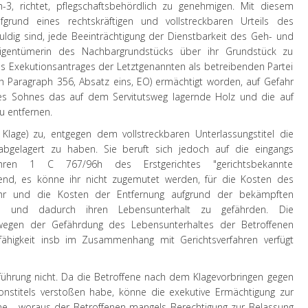
, richtet, pflegschaftsbehördlich zu genehmigen. Mit diesem
rund eines rechtskräftigen und vollstreckbaren Urteils des
uldig sind, jede Beeinträchtigung der Dienstbarkeit des Geh- und
igentümerin des Nachbargrundstücks über ihr Grundstück zu
es Exekutionsantrages der Letztgenannten als betreibenden Partei
ch Paragraph 356, Absatz eins, EO) ermächtigt worden, auf Gefahr
es Sohnes das auf dem Servitutsweg lagernde Holz und die auf
u entfernen.
 Klage) zu, entgegen dem vollstreckbaren Unterlassungstitel die
gelagert zu haben. Sie beruft sich jedoch auf die eingangs
ren 1 C 767/96h des Erstgerichtes "gerichtsbekannte
tend, es könne ihr nicht zugemutet werden, für die Kosten des
ahr und die Kosten der Entfernung aufgrund der bekämpften
en und dadurch ihren Lebensunterhalt zu gefährden. Die
wegen der Gefährdung des Lebensunterhaltes der Betroffenen
sfähigkeit insb im Zusammenhang mit Gerichtsverfahren verfügt
führung
nicht
. Da die Betroffene nach dem Klagevorbringen gegen
nstitels verstoßen habe, könne die exekutive Ermächtigung zur
e - woraus der Betroffenen mangels Berechtigung zur Belassung