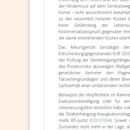
der Hindernisse auf dem Servitutsweg
könne - nicht aussichtsreich bekämpf
zu den wesentlich höheren Kosten b
keine Gefährdung der Lebensu
Kostenersatzanspruch gegenüber ihre
die damit entstehenden Kosten überh
Das
Rekursgericht
bestätigte di
Entscheidungsgegenstandes EUR 20.000
der Prüfung der Genehmigungsfähigkeit
das Prozessrisiko abzuwägen. Maßgebe
gesetzlicher Vertreter den Kl
Tatsachengrundlagen und deren Bewe
Sachverhalt einer umfassenden rechtl
Behaupte der Verpflichtete im Rahme
Exekutionsbewilligung oder für ei
Unterlassungstitel verstoßen habe od
die Strafverhängung Impugnationsklag
mwN; RIS-Justiz
RS0107694
). Soweit
Zustandes nicht mehr in der Lage, 