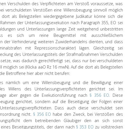
men Verschulden des Verpflichteten am Verstoß voraussetze, was
 bei verschuldeten Verstößen eine Willensbeugung sinnvoll möglich
ort als Belegstellen wiedergegebene Judikatur könne sich die
 Rahmen der Unterlassungsexekution nach Paragraph 355, EO sei
uldungen und Unterlassungen lange Zeit weitgehend unbestritten
s es sich um reine Beugemittel mit ausschließlichem
ein der Verhinderung weiteren Zuwiderhandelns dienten, und dass
minalstrafen mit Repressionscharakter) lägen. Gleichzeitig sei
treckung des Unterlassungstitels der Strafmaßnahmen Verschulden
setze, was dadurch gerechtfertigt sei, dass nur bei verschuldeten
 möglich sei (Klicka aaO Rz 16 mwN). Auf die dort als Belegstellen
ie Betroffene hier aber nicht berufen:
s nämlich um eine Willensbeugung und die Bewilligung einer
s Willens des Unterlassungsverpflichteten gerichtet sei. Im
Klage aber gegen die Exekutionsführung nach
§ 356 EO
. Diese
beugung gerichtet, sondern auf die Beseitigung der Folgen einer
Unterlassungsverpflichteten. Dass auch diese verschuldet sein
onsordnung nicht.
§ 356 EO
habe den Zweck, bei Verstößen des
ssungspflicht dem betreibenden Gläubiger den an sich sonst
eines Beseitigungstitels, der dann nach
§ 353 EO
zu vollstrecken