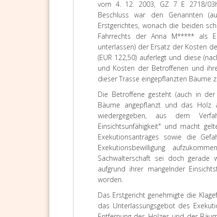
vom 4. 12. 2003, GZ 7 E 2718/03h-3
Beschluss war den Genannten (aufg
Erstgerichtes, wonach die beiden sch
Fahrrechts der Anna M***** als E
unterlassen) der Ersatz der Kosten d
(EUR 122,50) auferlegt und diese (na
und Kosten der Betroffenen und ihr
dieser Trasse eingepflanzten Bäume z
Die Betroffene gesteht (auch in der
Bäume angepflanzt und das Holz ab
wiedergegeben, aus dem Verfah
Einsichtsunfähigkeit" und macht gel
Exekutionsantrages sowie die Gef
Exekutionsbewilligung aufzukomm
Sachwalterschaft sei doch gerade 
aufgrund ihrer mangelnder Einsicht
worden.
Das
Erstgericht
genehmigte die Klage
das Unterlassungsgebot des Exekutio
Entfernung des Holzes und der Bäum