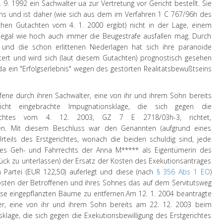
9. 1992 ein Sachwalter ua zur Vertretung vor Gericht bestellt. Sie
ns und ist daher (wie sich aus dem im Verfahren 1 C 767/96h des
schen Gutachten vom 4. 1. 2000 ergibt) nicht in der Lage, einem
gal wie hoch auch immer die Beugestrafe ausfallen mag. Durch
 und die schon erlittenen Niederlagen hat sich ihre paranoide
tert und wird sich (laut diesem Gutachten) prognostisch gesehen
da ein "Erfolgserlebnis" wegen des gestörten Realitätsbewußtseins
fene durch ihren Sachwalter, eine von ihr und ihrem Sohn bereits
ht eingebrachte Impugnationsklage, die sich gegen die
gerichtes vom 4. 12. 2003, GZ 7 E 2718/03h-3, richtet,
gen. Mit diesem Beschluss war den Genannten (aufgrund eines
Urteils des Erstgerichtes, wonach die beiden schuldig sind, jede
 des Geh- und Fahrrechts der Anna M***** als Eigentümerin des
ck zu unterlassen) der Ersatz der Kosten des Exekutionsantrages
 Partei (EUR 122,50) auferlegt und diese (nach
§ 356 Abs 1 EO
)
osten der Betroffenen und ihres Sohnes das auf dem Servitutsweg
sse eingepflanzten Bäume zu entfernen.
Am 12. 1. 2004 beantragte
ter, eine von ihr und ihrem Sohn bereits am 22. 12. 2003 beim
klage, die sich gegen die Exekutionsbewilligung des Erstgerichtes