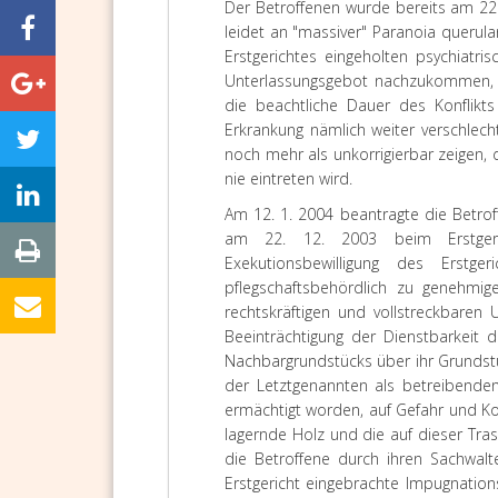
Der Betroffenen wurde bereits am 22. 
leidet an "massiver" Paranoia
querula
Erstgerichtes eingeholten psychiatri
Unterlassungsgebot nachzukommen, e
die beachtliche Dauer des Konflikts
Erkrankung nämlich weiter verschlech
noch mehr als unkorrigierbar zeigen, 
nie eintreten wird.
Am 12. 1. 2004 beantragte die Betrof
am 22. 12. 2003 beim Erstgeric
Exekutionsbewilligung des Erst
pflegschaftsbehördlich zu genehmi
rechtskräftigen und vollstreckbaren 
Beeinträchtigung der Dienstbarkeit
Nachbargrundstücks über ihr Grundstü
der Letztgenannten als betreibenden
ermächtigt worden, auf Gefahr und K
lagernde Holz und die auf dieser Tra
die Betroffene durch ihren Sachwal
Erstgericht eingebrachte Impugnations