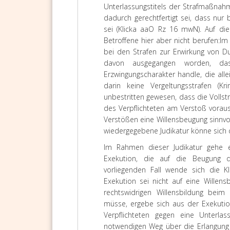
Unterlassungstitels der Strafmaßnah
dadurch gerechtfertigt sei, dass nur
sei (
Klicka
aaO Rz 16 mwN). Auf die d
Betroffene hier aber nicht berufen:
Im
bei den Strafen zur Erwirkung von D
davon ausgegangen worden, das
Erzwingungscharakter handle, die all
darin keine Vergeltungsstrafen (Kri
unbestritten gewesen, dass die Volls
des Verpflichteten am Verstoß voraus
Verstößen eine Willensbeugung sinnvoll
wiedergegebene Judikatur könne sich d
Im Rahmen dieser Judikatur gehe e
Exekution, die auf die Beugung de
vorliegenden Fall wende sich die 
Exekution sei nicht auf eine Willens
rechtswidrigen Willensbildung beim 
müsse, ergebe sich aus der Exekuti
Verpflichteten gegen eine Unterla
notwendigen Weg über die Erlangung 