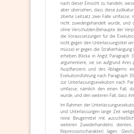
nach dieser Einsicht zu handeln, we
aber übersehen, dass diese Judikatu
zitierte Leitsatz zwei Fälle umfasse
nicht zuwidergehandelt wurde, und 
ohne Verschulden.
Behaupte der Verpf
die Voraussetzungen für die Exekution
nicht gegen den Unterlassungstitel v
müsse) er gegen die Strafverhängung 
erheben (Klicka in Angst Paragraph 
argumentiere, sie sei aufgrund ihre
Auspflanzens und des Ablagerns ei
Exekutionsführung nach Paragraph 356
zur Unterlassungsexekution nach Para
umfasse; nämlich den einen Fall, d
wurde, und den weiteren Fall, dass i
Im Rahmen der Unterlassungsexekut
und Unterlassungen lange Zeit weit
reine Beugemittel mit ausschließli
weiteren Zuwiderhandelns dienten, 
Repressionscharakter) lägen. Gleic