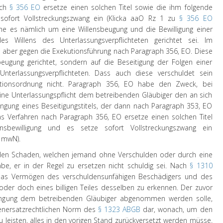
ach
§ 356 EO
ersetze einen solchen Titel sowie die ihm folgende
sofort Vollstreckungszwang ein (
Klicka
aaO Rz 1 zu
§ 356 EO
he es nämlich um eine Willensbeugung und die Bewilligung einer
s Willens des Unterlassungsverpflichteten gerichtet sei. Im
ge aber gegen die Exekutionsführung nach Paragraph 356, EO. Diese
beugung gerichtet, sondern auf die Beseitigung der Folgen einer
Unterlassungsverpflichteten. Dass auch diese verschuldet sein
tionsordnung nicht. Paragraph 356, EO habe den Zweck, bei
ine Unterlassungspflicht dem betreibenden Gläubiger den an sich
ngung eines Beseitigungstitels, der dann nach Paragraph 353, EO
as Verfahren nach Paragraph 356, EO ersetze einen solchen Titel
sbewilligung und es setze sofort Vollstreckungszwang ein
O mwN).
den Schaden, welchen jemand ohne Verschulden oder durch eine
abe, er in der Regel zu ersetzen nicht schuldig sei. Nach
§ 1310
das Vermögen des verschuldensunfähigen Beschädigers und des
der doch eines billigen Teiles desselben zu erkennen. Der zuvor
Erlangung dem betreibenden Gläubiger abgenommen werden solle,
adenersatzrechtlichen Norm des
§ 1323 ABGB
dar, wonach, um den
 leisten, alles in den vorigen Stand zurückversetzt werden müsse.