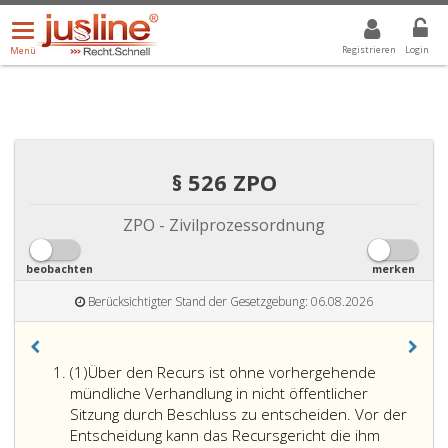
Menü
DROPDOWN: GEWÄHLTER WERT IST ALLE
ALLE
öffnen/schließen
Registrieren
Login
Menü
§ 526 ZPO
ZPO - Zivilprozessordnung
beobachten
merken
Berücksichtigter Stand der Gesetzgebung: 06.08.2026
Absatz
(1)
Über den Recurs ist ohne vorhergehende
eins
mündliche Verhandlung in nicht öffentlicher
Sitzung durch Beschluss zu entscheiden. Vor der
Entscheidung kann das Recursgericht die ihm