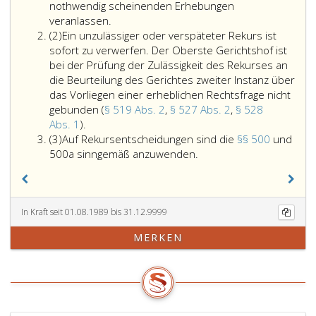
nothwendig scheinenden Erhebungen
veranlassen.
Absatz
(2)
Ein unzulässiger oder verspäteter Rekurs ist
2
sofort zu verwerfen. Der Oberste Gerichtshof ist
bei der Prüfung der Zulässigkeit des Rekurses an
die Beurteilung des Gerichtes zweiter Instanz über
das Vorliegen einer erheblichen Rechtsfrage nicht
gebunden (
§ 519 Abs. 2
,
§ 527 Abs. 2
,
§ 528
Ein
Abs. 1
).
Absatz
unzulässiger
(3)
Auf Rekursentscheidungen sind die
§§ 500
und
3
oder
Auf
500a sinngemäß anzuwenden.
verspäteter
Rekursentscheidungen
Rekurs
sind
ist
die
sofort
Paragraphen
In Kraft seit 01.08.1989 bis 31.12.9999
zu
500
MERKEN
verwerfen.
und
Der
500a
Oberste
sinngemäß
Gerichtshof
anzuwenden.
ist