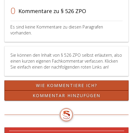
bei
der
0
Kommentare zu § 526 ZPO
Prüfung
der
Zulässigkeit
Es sind keine Kommentare zu diesen Paragrafen
des
vorhanden.
Rekurses
an
die
Sie können den Inhalt von § 526 ZPO selbst erläutern, also
Beurteilung
einen kurzen eigenen Fachkommentar verfassen. Klicken
des
Sie einfach einen der nachfolgenden roten Links an!
Gerichtes
zweiter
Instanz
WIE KOMMENTIERE ICH?
über
das
KOMMENTAR HINZUFÜGEN
Vorliegen
einer
erheblichen
Rechtsfrage
nicht
gebunden