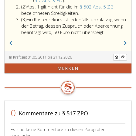
wenn
Bestimmungen
(
§ 7 Abs. 3 EO
).
Absatz
über
des
(2)
Abs. 1 gilt nicht für die im
§ 502 Abs. 5 Z 3
2
die
Paragraph
Absatz
bezeichneten Streitigkeiten.
Absatz
Aufhebung
134,
eins,
(3)
Ein Kostenrekurs ist jedenfalls unzulässig, wenn
3
der
stattgegeben
gilt
der Betrag, dessen Zuspruch oder Aberkennung
Bestätigung
wurde
nicht
beantragt wird, 50 Euro nicht übersteigt.
der
und
für
Vollstreckbarkeit
der
die
entschieden
Beschluss
im
worden
zugleich
Paragraph
In Kraft seit 01.05.2011 bis 31.12.2026
ist
gemäß
502,
MERKEN
(Paragraph
Paragraph
Absatz
7,
141,
5,
Absatz
anfechtbar
Ziffer
3,
ist;
3,
EO).
bezeichneten
Streitigkeiten.
0
Kommentare zu § 517 ZPO
Es sind keine Kommentare zu diesen Paragrafen
vorhanden.