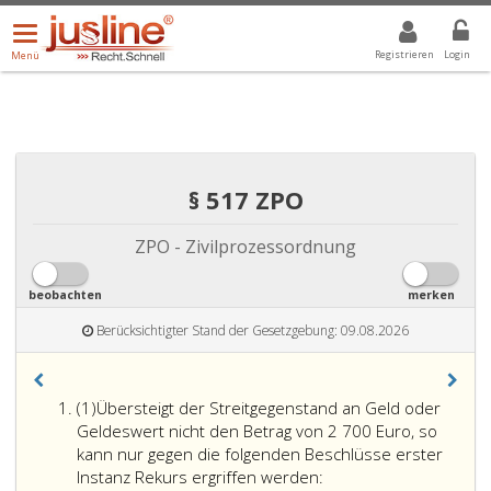
Menü
DROPDOWN: GEWÄHLTER WERT IST ALLE
ALLE
öffnen/schließen
Registrieren
Login
Menü
§ 517 ZPO
ZPO - Zivilprozessordnung
beobachten
merken
Berücksichtigter Stand der Gesetzgebung: 09.08.2026
Absatz
(1)
Übersteigt der Streitgegenstand an Geld oder
eins
Geldeswert nicht den Betrag von 2 700 Euro, so
kann nur gegen die folgenden Beschlüsse erster
Instanz Rekurs ergriffen werden: