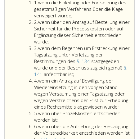
Ziffer
1.
wenn die Einleitung oder Fortsetzung des
eins
gesetzmäßigen Verfahrens über die Klage
verweigert wurde;
Ziffer
2.
wenn über den Antrag auf Bestellung einer
2
Sicherheit für die Processkosten oder auf
Ergänzung dieser Sicherheit entschieden
wurde;
Ziffer
3.
wenn dem Begehren um Erstreckung einer
3
Tagsatzung unter Verletzung der
Bestimmungen des
§. 134
stattgegeben
wurde und der Beschluss zugleich gemäß
§.
wenn
141
anfechtbar ist;
Ziffer
dem
4.
wenn ein Antrag auf Bewilligung der
4
Begehren
Wiedereinsetzung in den vorigen Stand
um
wegen Versäumung einer Tagsatzung oder
Erstreckung
wegen Verstreichens der Frist zur Erhebung
einer
eines Rechtsmittels abgewiesen wurde;
Ziffer
Tagsatzung
5.
wenn über Prozeßkosten entschieden
5
unter
worden ist;
Ziffer
Verletzung
6.
wenn über die Aufhebung der Bestätigung
6
der
der Vollstreckbarkeit entschieden worden ist