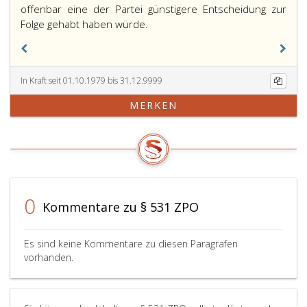
offenbar eine der Partei günstigere Entscheidung zur
Die
Folge gehabt haben würde.
Wiederaufnahme
kann
auch
In Kraft seit 01.10.1979 bis 31.12.9999
zur
Ausführung
MERKEN
der
im
Sinne
des
Paragraph
279,
0
Absatz
Kommentare zu § 531 ZPO
2
von
Es sind keine Kommentare zu diesen Paragrafen
der
vorhanden.
Verhandlung
ausgeschlossenen
Beweise