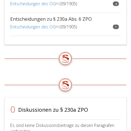
namhaft
Entscheidungen des OGH
(09/1905)
4
gemachte
Gericht
Entscheidungen zu § 230a Abs. 6 ZPO
zu
überweise
Entscheidungen des OGH
(09/1905)
1
wenn
es
das
andere
Gericht
nicht
für
offenbar
unzuständ
erachtet.
Gegen
diesen
0
Diskussionen zu § 230a ZPO
Beschluß
ist,
mit
Es sind keine Diskussionsbeiträge zu diesen Paragrafen
Ausnahm