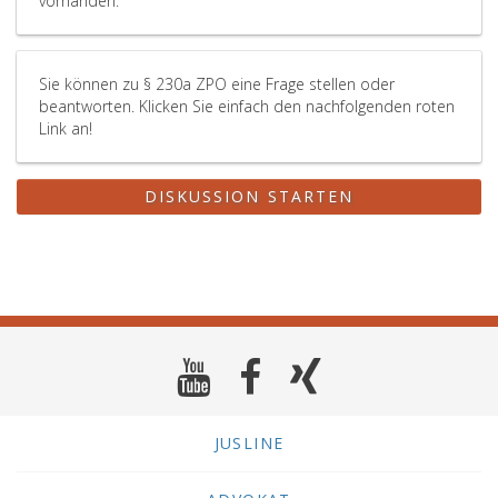
vorhanden.
der
Entscheid
über
Sie können zu § 230a ZPO eine Frage stellen oder
die
beantworten. Klicken Sie einfach den nachfolgenden roten
Kosten
Link an!
eines
allfälligen
Zuständigk
DISKUSSION STARTEN
ein
Rechtsmitt
nicht
zulässig.
Die
Gerichtsan
wird
durch
diese
Überweis
JUSLINE
nicht
aufgehobe