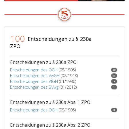
Klage
an
ein
anderes
Gericht,
so
100
Entscheidungen zu § 230a
hat
ZPO
das
ursprüngli
angerufen
Entscheidungen zu § 230a ZPO
Gericht
Entscheidungen des OGH
(09/1905)
72
die
Entscheidungen des VwGH
(02/1948)
11
Zurückwei
Entscheidungen des VfGH
(01/1980)
8
aufzuheb
Entscheidungen des BVwg
(01/2012)
1
und
die
Entscheidungen zu § 230a Abs. 1 ZPO
Klage
Entscheidungen des OGH
(09/1905)
dem
3
vom
Kläger
Entscheidungen zu § 230a Abs. 2 ZPO