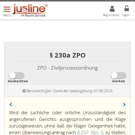
Menü
DROPDOWN: GEWÄHLTER WERT IST ALLE
ALLE
öffnen/schließen
Registrieren
Login
Menü
§ 230a ZPO
ZPO - Zivilprozessordnung
beobachten
merken
Berücksichtigter Stand der Gesetzgebung: 07.08.2026
Paragraph
Wird die sachliche oder örtliche Unzuständigkeit des
230
angerufenen Gerichts ausgesprochen und die Klage
a,
zurückgewiesen, ohne daß der Kläger Gelegenheit hatte,
einen Überweisungsantrag nach
§ 261 Abs. 6
zu stellen,