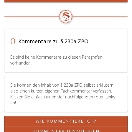
des
angerufe
Gerichts
ausgespr
und
die
0
Klage
Kommentare zu § 230a ZPO
zurückgew
ohne
Es sind keine Kommentare zu diesen Paragrafen
daß
vorhanden.
der
Kläger
Gelegenhe
Sie können den Inhalt von § 230a ZPO selbst erläutern,
hatte,
also einen kurzen eigenen Fachkommentar verfassen.
einen
Klicken Sie einfach einen der nachfolgenden roten Links
Überweisu
an!
nach
Paragraph
261,
WIE KOMMENTIERE ICH?
Absatz
6,
KOMMENTAR HINZUFÜGEN