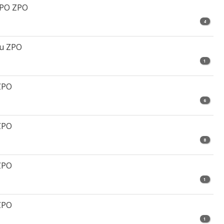
ZPO ZPO
4
Au ZPO
1
 ZPO
6
 ZPO
8
 ZPO
1
 ZPO
1