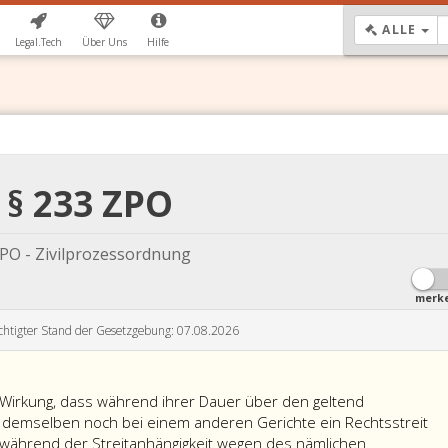
DR
ALLE
Legal.Tech
Über Uns
Hilfe
§ 233 ZPO
PO - Zivilprozessordnung
merk
chtigter Stand der Gesetzgebung: 07.08.2026
e Wirkung, dass während ihrer Dauer über den geltend
demselben noch bei einem anderen Gerichte ein Rechtsstreit
 während der Streitanhängigkeit wegen des nämlichen