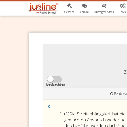
Gesetze
Forum
Abfrageservices
Tools
Z
beobachten
Berücksi
Absatz
(1)
Die Streitanhängigkeit hat di
eins
gemachten Anspruch weder bei 
durchgeführt werden darf. Eine