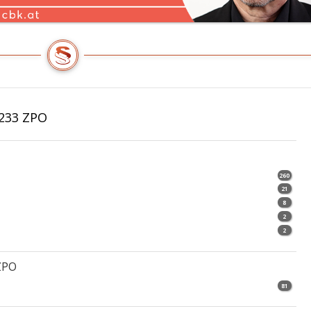
 233 ZPO
260
21
8
2
2
 ZPO
81