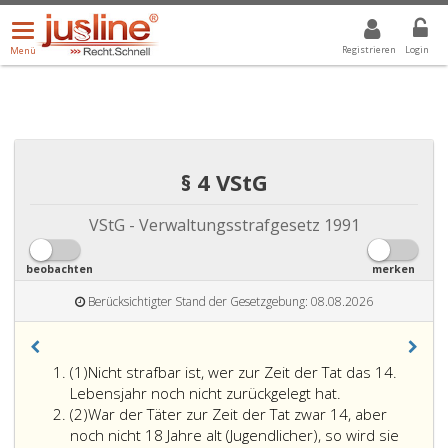
Menü
DROPDOWN: GEWÄHLTER WERT IST ALLE
ALLE
öffnen/schließen
Registrieren
Login
Menü
§ 4 VStG
VStG - Verwaltungsstrafgesetz 1991
beobachten
merken
Berücksichtigter Stand der Gesetzgebung: 08.08.2026
Absatz
(1)
Nicht strafbar ist, wer zur Zeit der Tat das 14.
eins
Lebensjahr noch nicht zurückgelegt hat.
Absatz
(2)
War der Täter zur Zeit der Tat zwar 14, aber
2
noch nicht 18 Jahre alt (Jugendlicher), so wird sie