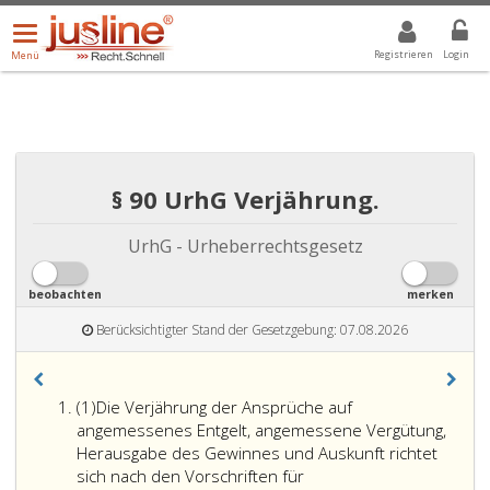
Menü
DROPDOWN: GEWÄHLTER WERT IST ALLE
ALLE
öffnen/schließen
Registrieren
Login
Menü
§ 90 UrhG Verjährung.
UrhG - Urheberrechtsgesetz
beobachten
merken
Berücksichtigter Stand der Gesetzgebung: 07.08.2026
Absatz
(1)
Die Verjährung der Ansprüche auf
eins
angemessenes Entgelt, angemessene Vergütung,
Herausgabe des Gewinnes und Auskunft richtet
sich nach den Vorschriften für