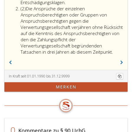
Entschädigungsklagen.
Absatz
(2)
Die Ansprüche der einzelnen
2
Anspruchsberechtigten oder Gruppen von
Anspruchsberechtigten gegen die
Verwertungsgesellschaft verjähren ohne Rücksicht
auf die Kenntnis des Anspruchsberechtigten von
den die Zahlungspflicht der
Verwertungsgesellschaft begründenden
Tatsachen in drei Jahren ab diesem Zeitpunkt.
In Kraft seit 01.01.1990 bis 31.12.9999
MERKEN
0
Kommentare zu § 90 UrhG