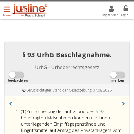
Menü
DROPDOWN: GEWÄHLTER WERT IST ALLE
ALLE
öffnen/schließen
Registrieren
Login
Menü
§ 93 UrhG Beschlagnahme.
UrhG - Urheberrechtsgesetz
beobachten
merken
Berücksichtigter Stand der Gesetzgebung: 07.08.2026
Absatz
(1)
Zur Sicherung der auf Grund des
§ 92
eins
beantragten Maßnahmen können die ihnen
unterliegenden Eingriffsgegenstände und
Eingriffsmittel auf Antrag des Privatanklägers vom