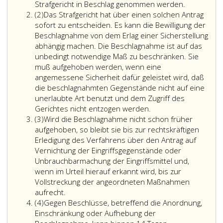
Zur
Strafgericht in Beschlag genommen werden.
Absatz
Sicherung
(2)
Das Strafgericht hat über einen solchen Antrag
2
der
sofort zu entscheiden. Es kann die Bewilligung der
auf
Beschlagnahme von dem Erlag einer Sicherstellung
Grund
abhängig machen. Die Beschlagnahme ist auf das
des
unbedingt notwendige Maß zu beschränken. Sie
Paragraph
muß aufgehoben werden, wenn eine
92,
angemessene Sicherheit dafür geleistet wird, daß
beantragte
die beschlagnahmten Gegenstände nicht auf eine
Maßnahme
unerlaubte Art benutzt und dem Zugriff des
können
Gerichtes nicht entzogen werden.
Absatz
die
(3)
Wird die Beschlagnahme nicht schon früher
3
ihnen
aufgehoben, so bleibt sie bis zur rechtskräftigen
unterliege
Erledigung des Verfahrens über den Antrag auf
Eingriffsg
Vernichtung der Eingriffsgegenstände oder
und
Unbrauchbarmachung der Eingriffsmittel und,
Eingriffsmit
wenn im Urteil hierauf erkannt wird, bis zur
auf
Vollstreckung der angeordneten Maßnahmen
Antrag
aufrecht.
Absatz
des
(4)
Gegen Beschlüsse, betreffend die Anordnung,
4
Privatanklä
Einschränkung oder Aufhebung der