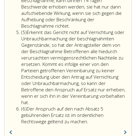
vom
Beschlagnahme, kann binnen 14 Tagen
Strafgerich
Beschwerde erhoben werden; sie hat nur dann
in
aufschiebende Wirkung, wenn sie sich gegen die
Beschlag
Aufhebung oder Beschränkung der
genomme
Beschlagnahme richtet.
Absatz
werden.
(5)
Erkennt das Gericht nicht auf Vernichtung oder
5
Unbrauchbarmachung der beschlagnahmten
Gegenstände, so hat der Antragsteller dem von
der Beschlagnahme Betroffenen alle hiedurch
verursachten vermögensrechtlichen Nachteile zu
ersetzen. Kommt es infolge einer von den
Parteien getroffenen Vereinbarung zu keiner
Entscheidung über den Antrag auf Vernichtung
oder Unbrauchbarmachung, so kann der
Betroffene den Anspruch auf Ersatz nur erheben,
wenn er sich ihn in der Vereinbarung vorbehalten
hat.
Absatz
(6)
Der Anspruch auf den nach Absatz 5
6
gebührenden Ersatz ist im ordentlichen
Rechtswege geltend zu machen.