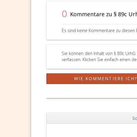
Schutzrechte
vorliegt,
0
Kommentare zu § 89c Ur
nicht
verfügbar
sind.
Es sind keine Kommentare zu diesen 
Die
administrative
Unterstützung
der
Sie können den Inhalt von § 89c UrhG
KommAustria
verfassen. Klicken Sie einfach einen d
bei
dieser
Aufsicht
WIE KOMMENTIERE ICH
und
die
Funktion
der
Beschwerdestelle
obliegt
So
der
Zurück
RTR-
DSGVO Vorlagen
11,90 €
GmbH