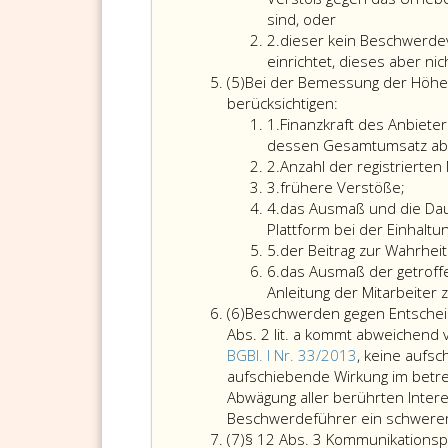
Maßgabe
4,
sind, oder
des
Ziffer
zweiter
2.
dieser kein Beschwerde
Absatz
2
Satz
einrichtet, dieses aber nic
Absatz
2,
und
(5)
Bei der Bemessung der Höhe
5
über
Absatz
berücksichtigen:
einen
Ziffer
5
1.
Finanzkraft des Anbieter
Anbieter
eins
und
dessen Gesamtumsatz abl
je
Ziffer
andererseits
2.
Anzahl der registrierten
nach
2
Ziffer
die
3.
frühere Verstöße;
Schwere
3
Ziffer
Aufsicht
4.
das Ausmaß und die Daue
des
4
darüber,
Plattform bei der Einhaltu
Verstoßes
Ziffer
dass
5.
der Beitrag zur Wahrhei
eine
5
Ziffer
diese
6.
das Ausmaß der getroff
Geldstrafe
6
Anbieter
Anleitung der Mitarbeiter
Absatz
in
keine
(6)
Beschwerden gegen Entschei
6
der
Maßnahmen
Abs. 2 lit. a kommt abweichend
Höhe
anwenden,
BGBl. I Nr. 33/2013
, keine aufs
von
die
aufschiebende Wirkung im betr
bis
systematisch
Abwägung aller berührten Inter
zu
und
Beschwerdeführer ein schwere
Absatz
einer
in
(7)
§ 12 Abs. 3 Kommunikations