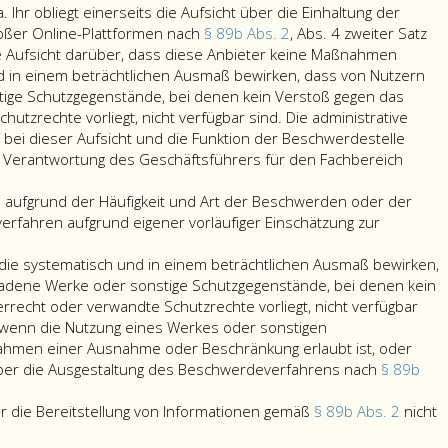
hr obliegt einerseits die Aufsicht über die Einhaltung der
roßer Online-Plattformen nach
§ 89b Abs. 2
, Abs. 4 zweiter Satz
e Aufsicht darüber, dass diese Anbieter keine Maßnahmen
 in einem beträchtlichen Ausmaß bewirken, dass von Nutzern
ige Schutzgegenstände, bei denen kein Verstoß gegen das
utzrechte vorliegt, nicht verfügbar sind. Die administrative
bei dieser Aufsicht und die Funktion der Beschwerdestelle
 Verantwortung des Geschäftsführers für den Fachbereich
 aufgrund der Häufigkeit und Art der Beschwerden oder der
verfahren aufgrund eigener vorläufiger Einschätzung zur
e systematisch und in einem beträchtlichen Ausmaß bewirken,
adene Werke oder sonstige Schutzgegenstände, bei denen kein
recht oder verwandte Schutzrechte vorliegt, nicht verfügbar
 wenn die Nutzung eines Werkes oder sonstigen
hmen einer Ausnahme oder Beschränkung erlaubt ist, oder
über die Ausgestaltung des Beschwerdeverfahrens nach
§ 89b
e
ichtungen
er die Bereitstellung von Informationen gemäß
§ 89b Abs. 2
nicht