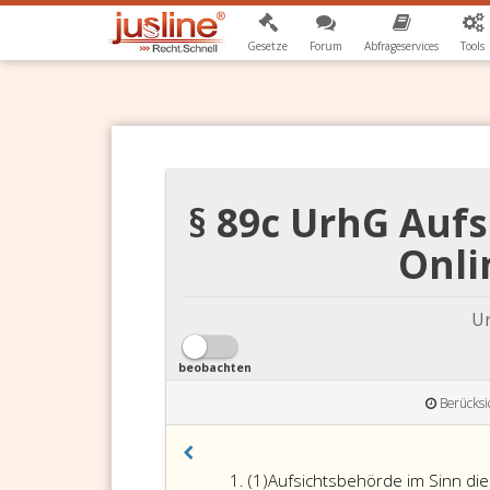
Gesetze
Forum
Abfrageservices
Tools
§ 89c UrhG Aufs
Onli
Ur
beobachten
Berücksi
Absatz
(1)
Aufsichtsbehörde im Sinn di