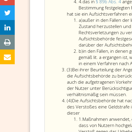
Ziffer
Ihr
Verpflich
die
4.
das in
§ 89b Abs. 4
ange
4
obliegt
über
Ausge
Bestimmung festgelegten F
einerseits
die
des
hat sie ein Aufsichtsverfahren e
Litera
die
Bereitste
Besch
a)
außer in den Fällen der 
a
Aufsicht
von
nach
Zustand herzustellen und 
über
Informat
Parag
Rechtsverletzungen zu ve
die
gemäß
89
Aufsichtsbehörde festgese
Einhaltung
Paragrap
b,
darüber der Aufsichtsbeh
Litera
der
89
Absat
b)
in den Fällen, in denen 
b
Verpflichtungen
b,
5,
gemäß lit. a ergangen ist,
der
Absatz
verletz
in einem Verfahren nach A
Absatz
Anbieter
2,
oder
(3)
Bei ihrer Beurteilung der An
3
großer
nicht
die Aufsichtsbehörde zu berück
Online-
nachkom
auch die aufgetragenen Vorkehr
Plattformen
oder
der Nutzer unter Berücksichtigu
nach
verhältnismäßig sein müssen.
Absatz
Paragraph
(4)
Die Aufsichtsbehörde hat na
4
89
des Verstoßes eine Geldstrafe i
Die
b,
dieser
Aufsichtsbehörde
Ziffer
Absatz
1.
Maßnahmen anwendet, di
hat
eins
2,,
dass von Nutzern hochgel
nach
Absatz
Verstoß gegen das Urheber