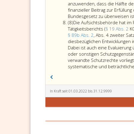
7
Million
einem
anzuwenden, dass die Hälfte de
Euro
beträchtlichen
finanzieller Beitrag zur Erfül
zu
Ausmaß
Bundesgesetz zu überweisen ist
Absatz
verhängen,
bewirken,
(8)
Die Aufsichtsbehörde hat im
8
wenn
dass
Tätigkeitsberichts (
§ 19 Abs. 2
KO
dieser
von
§ 89b Abs. 2
, Abs. 4 zweiter Sa
Nutzern
diesbezüglichen Entwicklungen 
hochgeladene
Dabei ist auch eine Evaluierun
Werke
oder sonstigen Schutzgegenstä
oder
verwandte Schutzrechte vorlieg
sonstige
systematische und beträchtlich
Schutzgegenstände,
bei
denen
kein
In Kraft seit 01.03.2022 bis 31.12.9999
Verstoß
gegen
das
Urheberrecht
oder
verwandte