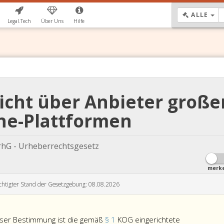
DR
ALLE
Legal.Tech
Über Uns
Hilfe
icht über Anbieter große
ne-Plattformen
hG - Urheberrechtsgesetz
merk
chtigter Stand der Gesetzgebung: 08.08.2026
eser Bestimmung ist die gemäß
§ 1
KOG eingerichtete