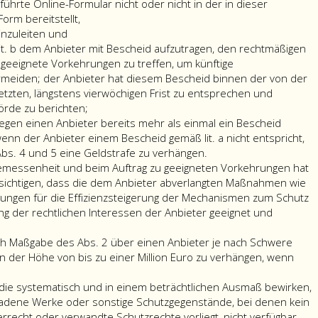
tung
führte Online-Formular nicht oder nicht in der in dieser
staltung
das
orm bereitstellt,
in
inzuleiten und
llung
werdeverfahrens
Paragraph
lit. b dem Anbieter mit Bescheid aufzutragen, den rechtmäßigen
89
geeignete Vorkehrungen zu treffen, um künftige
ionen
raph
b,
rmeiden; der Anbieter hat diesem Bescheid binnen der von der
Absatz
tzten, längstens vierwöchigen Frist zu entsprechen und
h
4,
außer
örde zu berichten;
z
angeführte
in
gegen einen Anbieter bereits mehr als einmal ein Bescheid
Online-
den
 wenn der Anbieter einem Bescheid gemäß lit. a nicht entspricht,
t,
Formular
Fällen
in
bs. 4 und 5 eine Geldstrafe zu verhängen.
nicht
der
den
gemessenheit und beim Auftrag zu geeigneten Vorkehrungen hat
oder
Litera
Fällen,
sichtigen, dass die dem Anbieter abverlangten Maßnahmen wie
mt
nicht
b,
in
ungen für die Effizienzsteigerung der Mechanismen zum Schutz
in
dem
denen
ng der rechtlichen Interessen der Anbieter geeignet und
der
Anbieter
gegen
in
mit
einen
ch Maßgabe des Abs. 2 über einen Anbieter je nach Schwere
dieser
Bescheid
Anbieter
n der Höhe von bis zu einer Million Euro zu verhängen, wenn
Bestimmung
aufzutragen,
bereits
festgelegten
den
mehr
e systematisch und in einem beträchtlichen Ausmaß bewirken,
Form
rechtmäßigen
als
adene Werke oder sonstige Schutzgegenstände, bei denen kein
bereitstellt,
Zustand
einmal
recht oder verwandte Schutzrechte vorliegt, nicht verfügbar