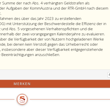
festgesetzten,
Absatz
5,)
Ent
r Summe der nach Abs. 4 verhängten Geldstrafen als
längstens
4
ausgestaltet
übe
lung der Aufgaben der KommAustria und der RTR-GmbH nach diesem
Paragraph
vierwöchigen
und
ist.
Gel
.
12,
Frist
5
un
 Rahmen des über das Jahr 2023 zu erstellenden
Absatz
zu
eine
geg
G) mit Unterstützung der Beschwerdestelle die Effizienz der in
3,
entsprechen
Geldstrafe
Ent
tz und Abs. 5 vorgesehenen Verhaltenspflichten und die
Kommunikationsplattformen-
und
zu
nac
innerhalb der zwei vorangegangen Kalenderjahre zu evaluieren.
Gesetz
darüber
verhängen.
Abs
g über die Verfügbarkeit der von Nutzern hochgeladenen Werke
Bundesgesetzblatt
der
2,
nde, bei denen kein Verstoß gegen das Urheberrecht oder
Teil
Aufsichtsbehörde
Lit
t, insbesondere aber dieser Verfügbarkeit entgegenstehende
eins,
zu
Die
a,
e Beeinträchtigungen anzuschließen.
Nr. 151
berichten;
Aufsichtsbehörde
ko
aus
hat
abw
2020,
im
von
ist
Rahmen
Par
mit
des
13,
MERKEN
der
über
Abs
Maßgabe
das
ein
anzuwenden,
Jahr 2023
Ver
dass
zu
–
die
erstellenden
Vw