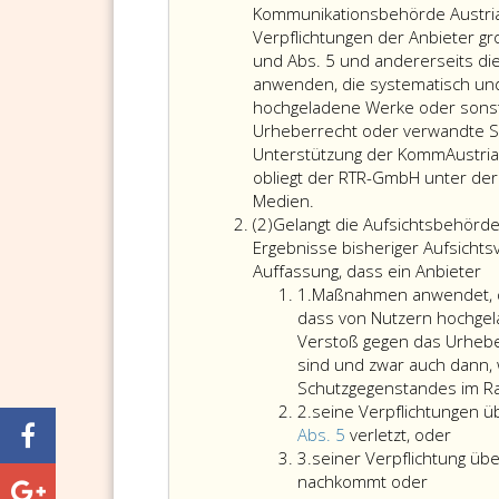
eins
Kommunikationsbehörde Austria. I
Verpflichtungen der Anbieter g
und Abs. 5 und andererseits di
anwenden, die systematisch und
hochgeladene Werke oder sonst
Urheberrecht oder verwandte Sch
Unterstützung der KommAustria 
obliegt der RTR-GmbH unter der
Aufsichtsbehörde
Medien.
Absatz
im
(2)
Gelangt die Aufsichtsbehörde
2
Sinn
Ergebnisse bisheriger Aufsichts
dieser
Auffassung, dass ein Anbieter
Ziffer
Bestimmung
1.
Maßnahmen anwendet, di
eins
ist
dass von Nutzern hochgel
die
Verstoß gegen das Urheber
gemäß
sind und zwar auch dann,
Paragraph
Schutzgegenstandes im Ra
Ziffer
eins, KOG
2.
seine Verpflichtungen 
2
eingerichtete
seine
Abs. 5
verletzt, oder
Ziffer
Kommunikationsbehörd
Verpfl
3.
seiner Verpflichtung üb
3
Austria.
seiner
über
nachkommt oder