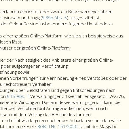
herzustellen
ein
und
Bescheid
verfahren einrichtet oder zwar ein Beschwerdeverfahren
geeignete
gemäß
dieser
ht wirksam und zügig (
§ 89b Abs. 5
) ausgestaltet ist.
Vorkehrungen
Litera
kein
 der Geldbuße sind insbesondere folgende Umstände zu
zu
a,
Beschwerdeve
treffen,
ergangen
einrichtet
s einer großen Online-Plattform, wie sie sich beispielweise aus
um
ist,
oder
esen lässt;
künftige
wenn
zwar
 Nutzer der großen Online-Plattform;
Rechtsverletzungen
der
ein
zu
Anbieter
Beschwerdeve
r der Nachlässigkeit des Anbieters einer großen Online-
vermeiden;
einem
einrichtet,
ng der aufgetragenen Verpflichtung;
der
Bescheid
dieses
tsfindung sowie
Anbieter
gemäß
aber
enen Vorkehrungen zur Verhinderung eines Verstoßes oder der
hat
Litera
nicht
 zu rechtstreuem Verhalten.
diesem
a,
wirksam
dungen über Geldstrafen und gegen Entscheidungen nach
Bescheid
nicht
und
 von
§ 13 Abs. 1
Verwaltungsgerichtsverfahrensgesetz – VwGVG,
binnen
entspricht,
zügig
chiebende Wirkung zu. Das Bundesverwaltungsgericht kann die
der
in
(Paragraph
effenden Verfahren auf Antrag zuerkennen, wenn nach
von
einem
89
essen mit dem Vollzug des Bescheides für den
der
Verfahren
b,
Be
r und nicht wiedergutzumachender Schaden verbunden wäre.
Aufsichtsbehörde
nach
Absatz
geg
plattformen-Gesetz
BGBl. I Nr. 151/2020
ist mit der Maßgabe