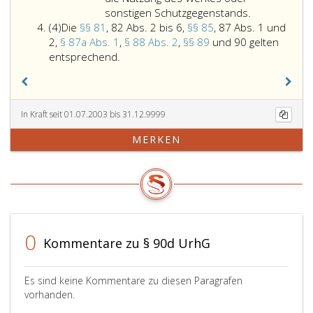
den
sonstigen Schutzgegenstands.
Absatz
Umständen
(4)
Die
§§ 81
, 82 Abs. 2 bis 6,
§§ 85
, 87 Abs. 1 und
4
nach
2,
§ 87a Abs. 1
,
§ 88 Abs. 2
,
§§ 89
und 90 gelten
Die
bekannt
entsprechend.
Paragraphen
sein
81,,
muss,
82
dass
Absatz
sie
In Kraft seit 01.07.2003 bis 31.12.9999
2
dadurch
MERKEN
bis
die
6,
Verletzung
Paragraphen
eines
85,,
auf
87
dieses
Absatz
Gesetz
eins
gegründeten
0
Kommentare zu § 90d UrhG
und
Ausschließungsrechtes
2,
veranlassen,
Paragraph
ermöglichen,
Es sind keine Kommentare zu diesen Paragrafen
87
erleichtern
vorhanden.
a,
oder