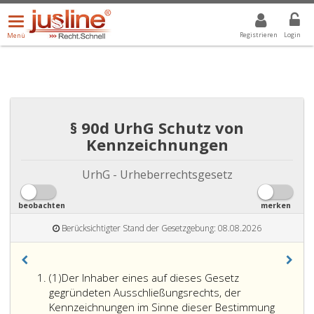
Menü
DROPDOWN: GEWÄHLTER WERT IST ALLE
ALLE
öffnen/schließen
Registrieren
Login
Menü
§ 90d UrhG Schutz von
Kennzeichnungen
UrhG - Urheberrechtsgesetz
beobachten
merken
Berücksichtigter Stand der Gesetzgebung: 08.08.2026
Absatz
(1)
Der Inhaber eines auf dieses Gesetz
eins
gegründeten Ausschließungsrechts, der
Kennzeichnungen im Sinne dieser Bestimmung