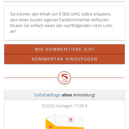
Absatz
verschleiern.
eins,,
Sie können den Inhalt von § 90d UrhG selbst erläutern,
Paragraph
also einen kurzen eigenen Fachkommentar verfassen.
88,
Klicken Sie einfach einen der nachfolgenden roten Links
Absatz
an!
2,,
Paragraphen
89
WIE KOMMENTIERE ICH?
und
90
KOMMENTAR HINZUFÜGEN
gelten
entsprechend.
Sofortabfrage
ohne
Anmeldung!
Zurück
Weit
DSGVO Vorlagen
11,90 €