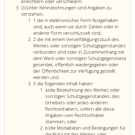
Der
erleichtern oder verschleiern.
Absatz
Anspruch
(3)
Unter Kennzeichnungen sind Angaben zu
3
nach
verstehen,
Ziffer
Absatz
1.
die in elektronischer Form festgehalten
eins
eins,
sind, auch wenn sie durch Zahlen oder in
besteht
anderer Form verschlüsselt sind,
Ziffer
nur
2.
die mit einem Vervielfältigungsstück des
2
gegen
Werkes oder sonstigen Schutzgegenstandes
Personen,
verbunden sind oder in Zusammenhang mit
die
dem Werk oder sonstigen Schutzgegenstand
die
gesendet, öffentlich wiedergegeben oder
angeführten
der Öffentlichkeit zur Verfügung gestellt
Handlungen
werden und
Ziffer
unbefugt
3.
die folgenden Inhalt haben:
3
Litera
und
a)
die Bezeichnung des Werkes oder
a
wissentlich
sonstigen Schutzgegenstandes, des
vornehmen,
Urhebers oder jedes anderen
wobei
Rechtsinhabers, sofern alle diese
ihnen
Angaben vom Rechtsinhaber
bekannt
stammen, oder
Litera
ist
b)
die Modalitäten und Bedingungen für
b
oder
die Nutzung des Werkes oder