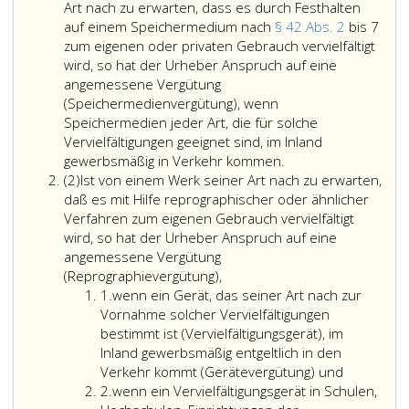
Art nach zu erwarten, dass es durch Festhalten
auf einem Speichermedium nach
§ 42 Abs. 2
bis 7
zum eigenen oder privaten Gebrauch vervielfältigt
wird, so hat der Urheber Anspruch auf eine
angemessene Vergütung
(Speichermedienvergütung), wenn
Speichermedien jeder Art, die für solche
Vervielfältigungen geeignet sind, im Inland
Ist
gewerbsmäßig in Verkehr kommen.
Absatz
von
(2)
Ist von einem Werk seiner Art nach zu erwarten,
2
einem
daß es mit Hilfe reprographischer oder ähnlicher
Werk,
Verfahren zum eigenen Gebrauch vervielfältigt
das
wird, so hat der Urheber Anspruch auf eine
durch
angemessene Vergütung
Rundfunk
(Reprographievergütung),
Ziffer
gesendet,
1.
wenn ein Gerät, das seiner Art nach zur
eins
der
Vornahme solcher Vervielfältigungen
Öffentlichkeit
bestimmt ist (Vervielfältigungsgerät), im
zur
Inland gewerbsmäßig entgeltlich in den
Verfügung
Verkehr kommt (Gerätevergütung) und
Ziffer
gestellt
2.
wenn ein Vervielfältigungsgerät in Schulen,