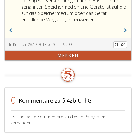
9
glaubhaft
nach
sonstiges Inverkehrbringen der in Abs. 1 und 2
macht,
Absatz
genannten Speichermedien und Geräte ist auf die
dass
eins,
auf das Speichermedium oder das Gerät
die
oder
In
entfallende Vergütung hinzuweisen.
Speichermedien
2
Rechnungen
weder
nachgewiesen
über
von
wird,
die
ihm
ist
Veräußerung
In Kraft seit 28.12.2018 bis 31.12.9999
selbst
ein
oder
MERKEN
noch
Überschreiten
ein
von
dieser
sonstiges
Dritten
Grenze
Inverkehrbringen
für
zulässig;
der
Vervielfältigungen
in
zum
Absatz
eigenen
eins,
0
Kommentare zu § 42b UrhG
oder
und 2
privaten
genannten
Gebrauch
Speichermedien
Es sind keine Kommentare zu diesen Paragrafen
verwendet
und
vorhanden.
werden.
Geräte
ist