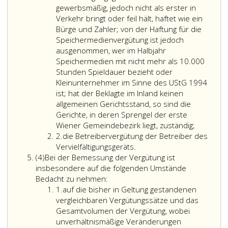
nach
Umst
gewerbsmäßig, jedoch nicht als erster in
Paragraph
erwar
Verkehr bringt oder feil hält, haftet wie ein
42,
werd
Bürge und Zahler; von der Haftung für die
Absatz
kann,
Speichermedienvergütung ist jedoch
2,
dass
ausgenommen, wer im Halbjahr
bis 7
den
Speichermedien mit nicht mehr als 10.000
zum
Urheb
Stunden Spieldauer bezieht oder
eigenen
durch
Kleinunternehmer im Sinne des UStG 1994
oder
die
ist; hat der Beklagte im Inland keinen
privaten
Vervie
allgemeinen Gerichtsstand, so sind die
Gebrauch
zum
Gerichte, in deren Sprengel der erste
vervielfältigt
eigen
Wiener Gemeindebezirk liegt, zuständig;
Ziffer
wird,
oder
2.
die Betreibervergütung der Betreiber des
2
so
privat
Vervielfältigungsgeräts.
Absatz
hat
Gebr
(4)
Bei der Bemessung der Vergütung ist
4
der
nur
insbesondere auf die folgenden Umstände
Urheber
ein
Bedacht zu nehmen:
Ziffer
Anspruch
gering
1.
auf die bisher in Geltung gestandenen
eins
auf
Nachte
vergleichbaren Vergütungssätze und das
eine
entste
Gesamtvolumen der Vergütung, wobei
angemessene
unverhältnismäßige Veränderungen