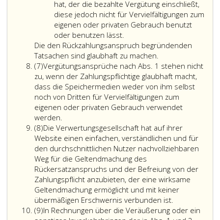
von
11%
hat, der die bezahlte Vergütung einschließt,
Verwertungsgesellschaften
dieses
diese jedoch nicht für Vervielfältigungen zum
geltend
Preisniveaus
eigenen oder privaten Gebrauch benutzt
gemacht
für
oder benutzen lässt.
werden.
Geräte
Die den Rückzahlungsanspruch begründenden
nicht
Tatsachen sind glaubhaft zu machen.
Absatz
übersteigen
(7)
Vergütungsansprüche nach Abs. 1 stehen nicht
7
soll;
zu, wenn der Zahlungspflichtige glaubhaft macht,
soweit
dass die Speichermedien weder von ihm selbst
aufgrund
noch von Dritten für Vervielfältigungen zum
empirischer
eigenen oder privaten Gebrauch verwendet
Vergütungsansprüche
Nachweise
werden.
Absatz
nach
eine
(8)
Die Verwertungsgesellschaft hat auf ihrer
8
Absatz
fast
Website einen einfachen, verständlichen und für
eins,
ausschließliche
den durchschnittlichen Nutzer nachvollziehbaren
stehen
Nutzung
Weg für die Geltendmachung des
nicht
eines
Rückersatzanspruchs und der Befreiung von der
zu,
Gerätes
Zahlungspflicht anzubieten, der eine wirksame
wenn
und
Geltendmachung ermöglicht und mit keiner
der
eines
übermäßigen Erschwernis verbunden ist.
Absatz
Zahlungspflichtige
Speichermediums
(9)
In Rechnungen über die Veräußerung oder ein