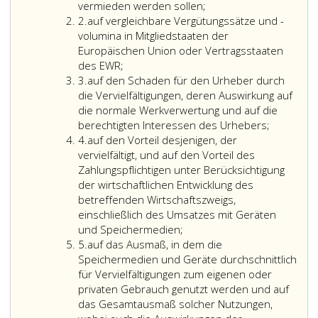
Vergütung
vermieden werden sollen;
Ziffer
(Speichermedienver
2.
auf vergleichbare Vergütungssätze und -
2
wenn
volumina in Mitgliedstaaten der
Speichermedien
Europäischen Union oder Vertragsstaaten
jeder
des EWR;
Ziffer
Art,
3.
auf den Schaden für den Urheber durch
3
die
die Vervielfältigungen, deren Auswirkung auf
für
die normale Werkverwertung und auf die
solche
berechtigten Interessen des Urhebers;
Ziffer
Vervielfältigungen
4.
auf den Vorteil desjenigen, der
4
geeignet
vervielfältigt, und auf den Vorteil des
sind,
Zahlungspflichtigen unter Berücksichtigung
im
der wirtschaftlichen Entwicklung des
Inland
betreffenden Wirtschaftszweigs,
gewerbsmäßig
einschließlich des Umsatzes mit Geräten
in
und Speichermedien;
Ziffer
Verkehr
5.
auf das Ausmaß, in dem die
5
kommen.
Speichermedien und Geräte durchschnittlich
für Vervielfältigungen zum eigenen oder
privaten Gebrauch genutzt werden und auf
das Gesamtausmaß solcher Nutzungen,