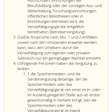
2
oder
Hochschulen, Einrichtungen der
auf
Berufsbildung oder der sonstigen Aus- und
einem
Weiterbildung, Forschungseinrichtungen,
zu
öffentlichen Bibliotheken oder in
Handelszwecken
Einrichtungen betrieben wird, die
hergestellten
Vervielfältigungsgeräte entgeltlich
Speichermedium
bereithalten (Betreibervergütung).
Absatz
festgehalten
(2a)
Die Ansprüche nach Abs. 1 und 2 entfallen,
2
worden
soweit nach den Umständen erwartet werden
a
ist,
kann, dass den Urhebern durch die
seiner
Vervielfältigung zum eigenen oder privaten
Art
Die
Gebrauch nur ein geringfügiger Nachteil entsteht.
Absatz
nach
Anspr
(3)
Folgende Personen haben die Vergütung zu
3
zu
nach
leisten:
Ziffer
erwarten,
Absat
1.
die Speichermedien- und die
eins
dass
eins
Gerätevergütung derjenige, der die
es
und
Speichermedien oder das
durch
2
Vervielfältigungsgerät von einer im In- oder
Festhalten
entfal
im Ausland gelegenen Stelle aus als erster
auf
sowei
gewerbsmäßig in Verkehr bringt; wer die
einem
nach
Speichermedien oder das
Speichermedium
den
Vervielfältigungsgerät im Inland