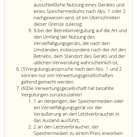
ausschließliche Nutzung eines Gerätes und
eines Speichermediums nach Abs. 1 oder 2
nachgewiesen wird, ist ein Überschreiten
auf
dieser Grenze zulässig;
Ziffer
ein
9.
bei der Betreibervergütung auf die Art und
9
wirtschaftlich
den Umfang der Nutzung des
angemessenes
Vervielfältigungsgeräts, die nach den
Verhältnis
Umständen, insbesondere nach der Art des
der
Betriebs, dem Standort des Geräts und der
Vergütung
üblichen Verwendung wahrscheinlich ist.
Absatz
zum
(5)
Vergütungsansprüche nach den Abs. 1 und 2
5
typischen
können nur von Verwertungsgesellschaften
Vergütungsansprüche
Preisniveau
geltend gemacht werden.
Absatz
nach
der
(6)
Die Verwertungsgesellschaft hat bezahlte
6
den
Geräte
Vergütungen zurückzuzahlen
Ziffer
Absatz
oder
1.
an denjenigen, der Speichermedien oder
eins
eins
der
ein Vervielfältigungsgerät vor der
und
Speichermedien,
Veräußerung an den Letztverbraucher in
2
wobei
das Ausland ausführt;
Ziffer
können
die
2.
an den Letztverbraucher, der
2
nur
Gerätevergütung
Speichermedien zu einem Preis erworben