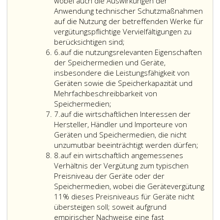
wobei auch die Auswirkungen der
Anwendung technischer Schutzmaßnahmen
auf die Nutzung der betreffenden Werke für
vergütungspflichtige Vervielfältigungen zu
berücksichtigen sind;
Ziffer
6.
auf die nutzungsrelevanten Eigenschaften
6
der Speichermedien und Geräte,
insbesondere die Leistungsfähigkeit von
Geräten sowie die Speicherkapazität und
Mehrfachbeschreibbarkeit von
Speichermedien;
Ziffer
7.
auf die wirtschaftlichen Interessen der
7
Hersteller, Händler und Importeure von
Geräten und Speichermedien, die nicht
unzumutbar beeinträchtigt werden dürfen;
Ziffer
8.
auf ein wirtschaftlich angemessenes
8
Verhältnis der Vergütung zum typischen
Preisniveau der Geräte oder der
Speichermedien, wobei die Gerätevergütung
11% dieses Preisniveaus für Geräte nicht
übersteigen soll; soweit aufgrund
empirischer Nachweise eine fast