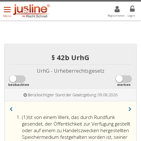
Menü
DROPDOWN: GEWÄHLTER WERT IST ALLE
ALLE
öffnen/schließen
Registrieren
Login
Menü
§ 42b UrhG
UrhG - Urheberrechtsgesetz
beobachten
merken
Berücksichtigter Stand der Gesetzgebung: 09.08.2026
Absatz
(1)
Ist von einem Werk, das durch Rundfunk
eins
gesendet, der Öffentlichkeit zur Verfügung gestellt
oder auf einem zu Handelszwecken hergestellten
Speichermedium festgehalten worden ist, seiner