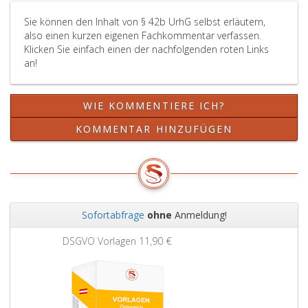
auf
Sie können den Inhalt von § 42b UrhG selbst erläutern,
die
also einen kurzen eigenen Fachkommentar verfassen.
auf
Klicken Sie einfach einen der nachfolgenden roten Links
das
an!
Speichermedium
oder
das
WIE KOMMENTIERE ICH?
Gerät
entfallende
KOMMENTAR HINZUFÜGEN
Vergütung
hinzuweisen.
Sofortabfrage
ohne
Anmeldung!
Zurück
Weit
Grundbuchauszug
11,90 €