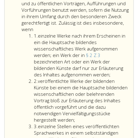
und zu öffentlichen Vorträgen, Aufführungen und
Vorführungen benutzt werden, sofern die Nutzung
in ihrem Umfang durch den besonderen Zweck
gerechtfertigt ist. Zulässig ist dies insbesondere,
wenn
Ziffer
1.
einzelne Werke nach ihrem Erscheinen in
eins
ein die Hauptsache bildendes
wissenschaftliches Werk aufgenommen
werden; ein Werk der in
§ 2 Z 3
bezeichneten Art oder ein Werk der
bildenden Künste darf nur zur Erläuterung
einzelne
des Inhaltes aufgenommen werden;
Ziffer
Werke
2.
veröffentlichte Werke der bildenden
2
nach
Künste bei einem die Hauptsache bildenden
ihrem
wissenschaftlichen oder belehrenden
Erscheinen
Vortrag bloß zur Erläuterung des Inhaltes
in
öffentlich vorgeführt und die dazu
ein
notwendigen Vervielfältigungsstücke
die
hergestellt werden;
Ziffer
Hauptsache
3.
einzelne Stellen eines veröffentlichten
3
bildendes
Sprachwerkes in einem selbstständigen