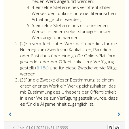
wissenschaft
neuen Werk angeführt werden;
Ziffer
Werk
4.
einzelne Stellen eines veröffentlichten
4
aufgenomm
Werkes der Tonkunst in einer literarischen
werden;
Arbeit angeführt werden;
Ziffer
ein
5.
einzelne Stellen eines erschienenen
5
Werk
Werkes in einem selbstständigen neuen
der
Werk angeführt werden.
Absatz
in
(2)
Ein veröffentlichtes Werk darf überdies für die
2
Paragraph
Nutzung zum Zweck von Karikaturen, Parodien
2,
oder Pastiches über eine große Online-Plattform
Ziffer
gesendet oder der Öffentlichkeit zur Verfügung
3,
gestellt (
§ 18c
) und für diese Zwecke vervielfältigt
Ein
bezeichnete
werden.
Absatz
veröffentlichtes
Art
(3)
Für die Zwecke dieser Bestimmung ist einem
3
Werk
oder
erschienenen Werk ein Werk gleichzuhalten, das
darf
ein
mit Zustimmung des Urhebers der Öffentlichkeit
überdies
Werk
in einer Weise zur Verfügung gestellt wurde, dass
für
der
es für die Allgemeinheit zugänglich ist.
die
bildenden
Nutzung
Künste
zum
darf
Zweck
nur
In Kraft seit 01.01.2022 bis 31.12.9999