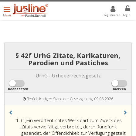
Menü
DROPDOWN: GEWÄHLTER WERT IST ALLE
ALLE
öffnen/schließen
Registrieren
Login
Menü
§ 42f UrhG Zitate, Karikaturen,
Parodien und Pastiches
UrhG - Urheberrechtsgesetz
beobachten
merken
Berücksichtigter Stand der Gesetzgebung: 09.08.2026
Absatz
(1)
Ein veröffentlichtes Werk darf zum Zweck des
eins
Zitats vervielfältigt, verbreitet, durch Rundfunk
gesendet, der Öffentlichkeit zur Verfügung gestellt