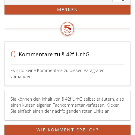
von
zur
MERKEN
Karikaturen,
Erläuterung
Parodien
des
oder
Inhaltes
Pastiches
aufgenomm
über
werden;
eine
große
0
Kommentare zu § 42f UrhG
Online-
Plattform
gesendet
Es sind keine Kommentare zu diesen Paragrafen
oder
vorhanden.
der
Öffentlichkeit
zur
Sie können den Inhalt von § 42f UrhG selbst erläutern, also
Verfügung
einen kurzen eigenen Fachkommentar verfassen. Klicken
gestellt
Sie einfach einen der nachfolgenden roten Links an!
(Paragraph
18
c,)
WIE KOMMENTIERE ICH?
und