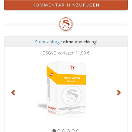
für
KOMMENTAR HINZUFÜGEN
diese
Zwecke
vervielfältigt
werden.
Sofortabfrage
ohne
Anmeldung!
Zurück
Weit
DSGVO Vorlagen
11,90 €