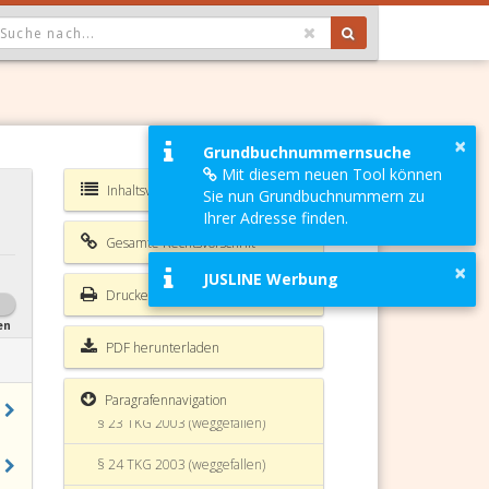
OPDOWN: GEWÄHLTER WERT IST ALLE
§ 17a TKG 2003 (weggefallen)
×
Grundbuchnummernsuche
Mit diesem neuen Tool können
§ 17b TKG 2003 (weggefallen)
Inhaltsverzeichnis TKG 2003
Sie nun Grundbuchnummern zu
§ 18 TKG 2003 (weggefallen)
Ihrer Adresse finden.
Gesamte Rechtsvorschrift
§ 19 TKG 2003 (weggefallen)
×
JUSLINE Werbung
Drucken
§ 20 TKG 2003 (weggefallen)
en
§ 21 TKG 2003 (weggefallen)
PDF herunterladen
§ 22 TKG 2003 (weggefallen)
Paragrafennavigation
§ 23 TKG 2003 (weggefallen)
§ 24 TKG 2003 (weggefallen)