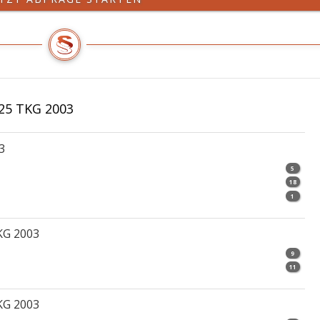
25 TKG 2003
3
5
18
1
KG 2003
9
11
KG 2003