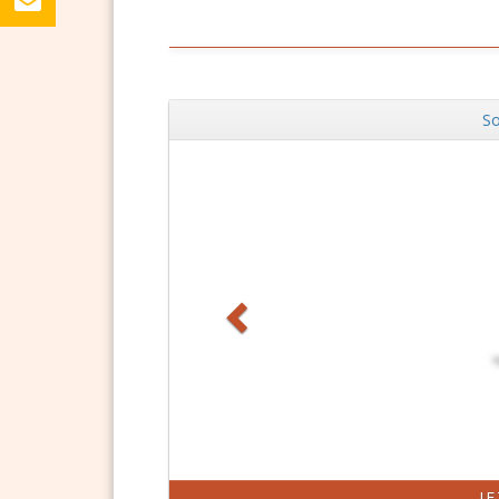
So
Zurück
J