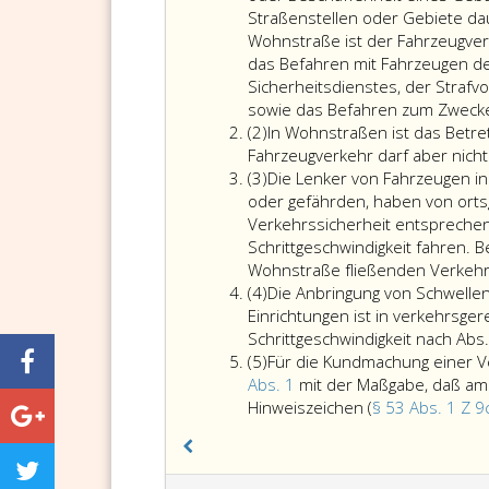
Straßenstellen oder Gebiete dau
Wohnstraße ist der Fahrzeugve
das Befahren mit Fahrzeugen de
Sicherheitsdienstes, der Straf
sowie das Befahren zum Zwecke
Absatz
(2)
In Wohnstraßen ist das Betre
2
Fahrzeugverkehr darf aber nicht
Absatz
(3)
Die Lenker von Fahrzeugen i
3
oder gefährden, haben von ort
Verkehrssicherheit entsprechen
Schrittgeschwindigkeit fahren.
Wohnstraße fließenden Verkehr
Absatz
(4)
Die Anbringung von Schwellen,
4
Einrichtungen ist in verkehrsge
Schrittgeschwindigkeit nach Abs.
Absatz
(5)
Für die Kundmachung einer V
5
Abs. 1
mit der Maßgabe, daß am
Hinweiszeichen (
§ 53 Abs. 1 Z 9