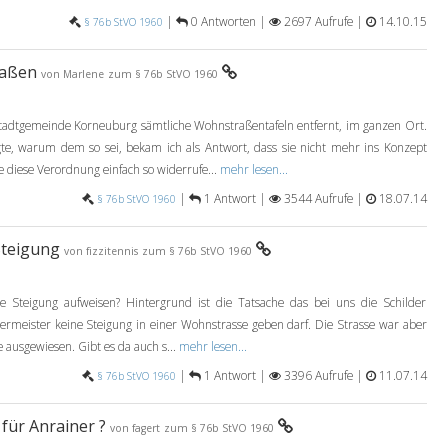
|
0 Antworten |
2697 Aufrufe |
14.10.15
§ 76b StVO 1960
raßen
von Marlene
zum § 76b StVO 1960
 Stadtgemeinde Korneuburg sämtliche Wohnstraßentafeln entfernt, im ganzen Ort.
te, warum dem so sei, bekam ich als Antwort, dass sie nicht mehr ins Konzept
diese Verordnung einfach so widerrufe...
mehr lesen...
|
1 Antwort |
3544 Aufrufe |
18.07.14
§ 76b StVO 1960
Steigung
von fizzitennis
zum § 76b StVO 1960
ne Steigung aufweisen? Hintergrund ist die Tatsache das bei uns die Schilder
ermeister keine Steigung in einer Wohnstrasse geben darf. Die Strasse war aber
e ausgewiesen. Gibt es da auch s...
mehr lesen...
|
1 Antwort |
3396 Aufrufe |
11.07.14
§ 76b StVO 1960
 für Anrainer ?
von fagert
zum § 76b StVO 1960