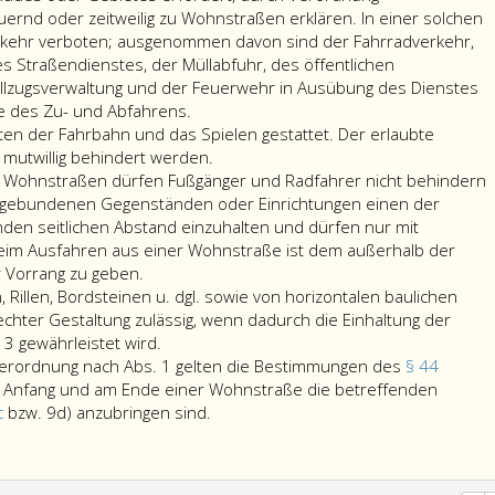
ernd oder zeitweilig zu Wohnstraßen erklären. In einer solchen
rkehr verboten; ausgenommen davon sind der Fahrradverkehr,
s Straßendienstes, der Müllabfuhr, des öffentlichen
vollzugsverwaltung und der Feuerwehr in Ausübung des Dienstes
 des Zu- und Abfahrens.
ten der Fahrbahn und das Spielen gestattet. Der erlaubte
 mutwillig behindert werden.
n Wohnstraßen dürfen Fußgänger und Radfahrer nicht behindern
sgebundenen Gegenständen oder Einrichtungen einen der
den seitlichen Abstand einzuhalten und dürfen nur mit
 Beim Ausfahren aus einer Wohnstraße ist dem außerhalb der
 Vorrang zu geben.
 Rillen, Bordsteinen u. dgl. sowie von horizontalen baulichen
rechter Gestaltung zulässig, wenn dadurch die Einhaltung der
Die
 3 gewährleistet wird.
Anbringung
erordnung nach Abs. 1 gelten die Bestimmungen des
§ 44
von
 Anfang und am Ende einer Wohnstraße die betreffenden
Schwellen,
Für
c
bzw. 9d) anzubringen sind.
Rillen,
die
Bordsteinen
Kundmachung
u.
einer