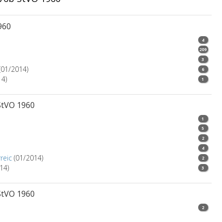
960
4
209
3
(01/2014)
6
14)
1
StVO 1960
1
5
2
4
reic
(01/2014)
2
14)
3
StVO 1960
2