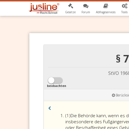
Gesetze
Forum
Abfrageservices
Tools
§ 
StVO 196
beobachten
Berücksi
Absatz
(1)
Die Behörde kann, wenn es die
eins
insbesondere des Fußgängerverk
oder Beschaffenheit eines Geb