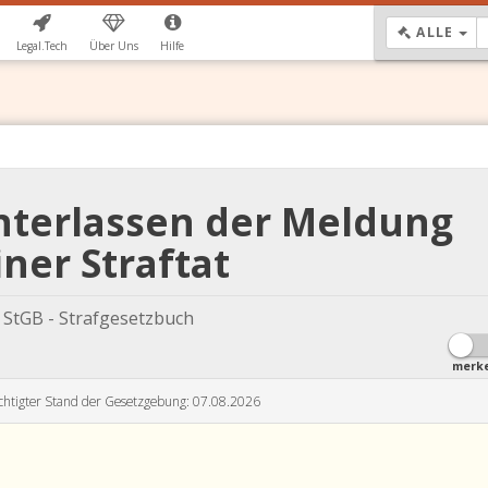
DR
ALLE
Legal.Tech
Über Uns
Hilfe
Unterlassen der Meldung
iner Straftat
StGB - Strafgesetzbuch
merk
chtigter Stand der Gesetzgebung: 07.08.2026