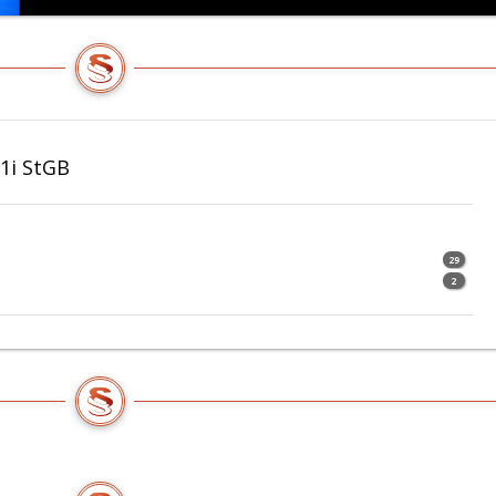
1i StGB
29
2