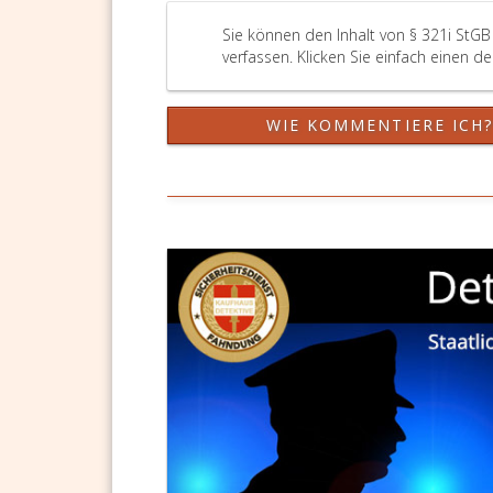
Untergebener
begangen
Sie können den Inhalt von § 321i StG
hat,
verfassen. Klicken Sie einfach einen d
unverzüglich
den
WIE KOMMENTIERE ICH
für
die
Untersuchung
oder
Verfolgung
solcher
Taten
zuständigen
Stellen
zur
Kenntnis
zu
bringen,
ist
mit
Freiheitsstrafe