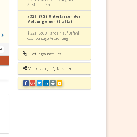
Aufsichtspflicht
§ 321i StGB Unterlassen der
Meldung einer Straftat
§ 321j StGB Handeln auf Befehl
oder sonstige Anordnung
§ 321k StGB Verbrechen der
Haftungsausschluss
Aggression
§ 322 StGB Inkrafttreten
Vernetzungsmöglichkeiten
§ 323 StGB
Übergangsbestimmungen
§ 324 StGB Vollzugsklausel
Art. 1 StGB
Art. 2 StGB
Art. 3 StGB