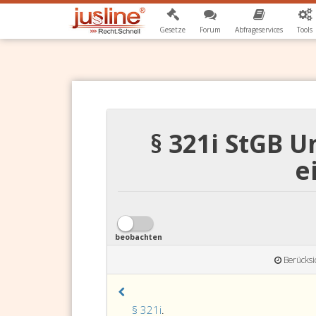
Gesetze
Forum
Abfrageservices
Tools
§ 321i StGB 
e
beobachten
Berücksi
Paragraph
§ 321i
.