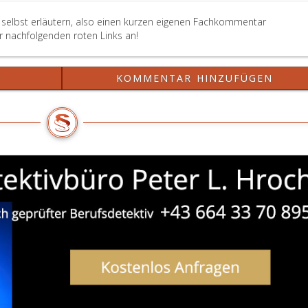
B selbst erläutern, also einen kurzen eigenen Fachkommentar
er nachfolgenden roten Links an!
?
KOMMENTAR HINZUFÜGEN