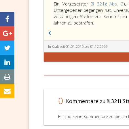
321
Ein Vorgesetzter (
§ 321g Abs. 2
),
i,
Untergebener begangen hat, unverzü
zuständigen Stellen zur Kenntnis zu 
Ein
Jahren zu bestrafen.
Vorgesetzter
(Paragraph
321
In Kraft seit 01.01.2015 bis 31.12.9999
g,
Absatz
2,),
der
es
unterlässt,
eine
Tat
0
nach
Kommentare zu § 321i S
diesem
Abschnitt,
Es sind keine Kommentare zu diesen 
die
ein