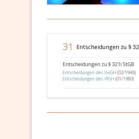
von
sechs
Monaten
bis
zu
fünf
31
Entscheidungen zu § 32
Jahren
zu
bestrafen.
Entscheidungen zu § 321i StGB
Entscheidungen des VwGH
(02/1948)
Entscheidungen des VfGH
(01/1980)