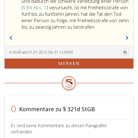
in
und dadurch die schwere Verletzung einer Person
Übereinstimmung
(
§ 84 Abs. 1
) verursacht, ist mit Freiheitsstrafe von
mit
fünf bis zu fünfzehn Jahren, hat die Tat den Tod
dem
einer Person zu Folge, mit Freiheitsstrafe von zehn
humanitären
Wer
bis zu zwanzig Jahren zu bestrafen.
Völkerrecht
im
mit
Zusammenhang
den
mit
Schutzzeichen
einem
In Kraft seit 01.01.2015 bis 31.12.9999
der
bewaffneten
MERKEN
Genfer
Konflikt
Abkommen
die
zum
durch
Schutze
die
der
Genfer
Opfer
Abkommen
des
zum
0
Kommentare zu § 321d StGB
Krieges
Schutze
oder
der
deren
Opfer
Es sind keine Kommentare zu diesen Paragrafen
Zusatzprotokolle
des
vorhanden.
römisch
Krieges