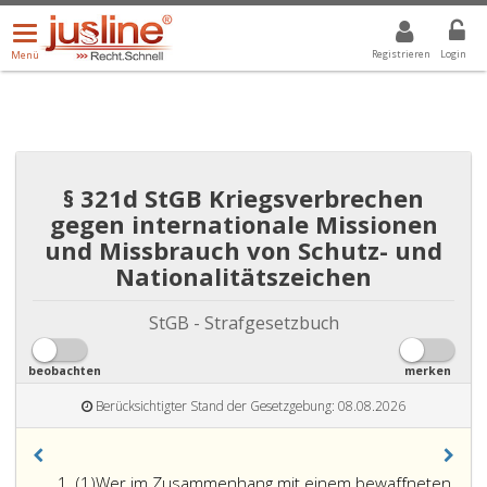
Menü
DROPDOWN: GEWÄHLTER WERT IST ALLE
ALLE
öffnen/schließen
Registrieren
Login
Menü
§ 321d StGB Kriegsverbrechen
gegen internationale Missionen
und Missbrauch von Schutz- und
Nationalitätszeichen
StGB - Strafgesetzbuch
beobachten
merken
Berücksichtigter Stand der Gesetzgebung: 08.08.2026
Absatz
(1)
Wer im Zusammenhang mit einem bewaffneten