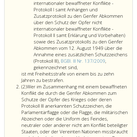
internationaler bewaffneter Konflikte -
Protokoll I samt Anhängen und
Zusatzprotokoll zu den Genfer Abkommen
über den Schutz der Opfer nicht
internationaler bewaffneter Konflikte -
Protokoll II samt Erklärung und Vorbehalten)
sowie des Zusatzprotokolls zu den Genfer
Abkommen vom 12. August 1949 über die
Annahme eines zusätzlichen Schutzzeichens
(Protokoll III),
BGBl. III Nr. 137/2009
,
einen
gekennzeichnet sind,
Angriff
ist mit Freiheitsstrafe von einem bis zu zehn
gegen
Jahren zu bestrafen.
Absatz
Personen,
(2)
Wer im Zusammenhang mit einem bewaffneten
2
Gebäude,
Konflikt die durch die Genfer Abkommen zum
Material,
Schutze der Opfer des Krieges oder deren
Sanitätseinheiten
Protokoll III anerkannten Schutzzeichen, die
oder
Parlamentärflagge oder die Flagge, die militärischen
Sanitätstransportmittel
Abzeichen oder die Uniform des Feindes,
richtet,
neutraler oder anderer nicht am Konflikt beteiligter
die
Staaten, oder der Vereinten Nationen missbraucht