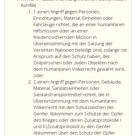
eins
Konflikt
Ziffer
1.
einen Angriff gegen Personen,
eins
Einrichtungen, Material, Einheiten oder
Fahrzeuge richtet, die an einer humanitären
Hilfsmission oder an einer
friedenssichernden Mission in
Übereinstimmung mit der Satzung der
Vereinten Nationen beteiligt sind, solange sie
Anspruch auf den Schutz haben, der
Zivilpersonen oder zivilen Objekten nach
dem humanitären Völkerrecht gewährt wird,
oder
Ziffer
2.
einen Angriff gegen Personen, Gebäude,
2
Material, Sanitätseinheiten oder
Sanitätstransportmittel richtet, die in
Übereinstimmung mit dem humanitären
Völkerrecht mit den Schutzzeichen der
Genfer Abkommen zum Schutze der Opfer
des Krieges oder deren Zusatzprotokolle I
und II (Zusatzprotokoll zu den Genfer
Abkommen über den Schutz der Opfer