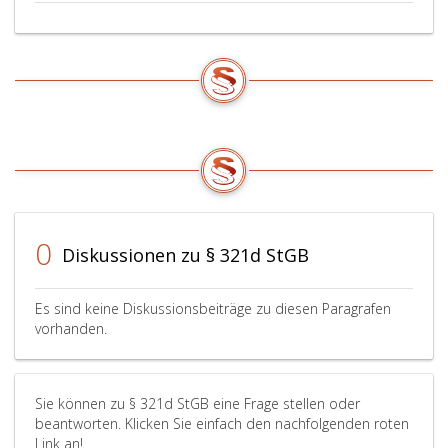
samt
Absatz
Erklärung
eins,)
und
verursacht,
Vorbehalten)
ist
sowie
mit
des
Freiheitsstrafe
Zusatzprotokolls
von
zu
fünf
den
bis
Genfer
zu
Abkommen
fünfzehn
vom
Jahren,
0
Diskussionen zu § 321d StGB
12. August
hat
1949
die
über
Tat
Es sind keine Diskussionsbeiträge zu diesen Paragrafen
die
den
vorhanden.
Annahme
Tod
eines
einer
zusätzlichen
Person
Schutzzeichens
zu
Sie können zu § 321d StGB eine Frage stellen oder
(Protokoll
Folge,
beantworten. Klicken Sie einfach den nachfolgenden roten
römisch
mit
Link an!