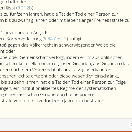
eine
ist
gen hält oder
Person
eine
mit
n lässt (
§ 312b
)
vergewaltigt
Person
Freiheitsstrafe
bis zu fünfzehn Jahren, hat die Tat den Tod einer Person zur
(Paragraph
verschwinden
von
ehn bis zu zwanzig Jahren oder mit lebenslanger Freiheitsstrafe zu
201,)
lässt
zehn
oder
(Paragraph
Wer
bis
1 bezeichneten Angriffs
geschlechtlich
312
im
einer
zu
re Körperverletzung (
§ 84 Abs. 1
) zufügt,
nötigt
b,)
Rahmen
Person
zwanzig
toß gegen das Völkerrecht in schwerwiegender Weise die
(Paragraph
eines
eine
Jahren
eht oder
202,),
in
schwere
oder
uppe oder Gemeinschaft verfolgt, indem er ihr aus politischen,
sie
Absatz
Körperverletzung
mit
thnischen, kulturellen oder religiösen Gründen, aus Gründen des
zur
eins,
(Paragraph
lebenslanger
eren nach dem Völkerrecht als unzulässig anerkannten
Prostitution
bezeichneten
84,
Freiheitsstrafe,
schenrechte entzieht oder diese wesentlich einschränkt,
nötigt
Angriffs
Absatz
hat
m bis zu zehn Jahren, hat die Tat den Tod einer Person zur Folge
(Paragraph
eins,)
die
angen, ein institutionalisiertes Regime der systematischen
106,
zufügt,
Tat
g einer rassischen Gruppe durch eine andere
Absatz
den
sstrafe von fünf bis zu fünfzehn Jahren zu bestrafen.
3,),
Tod
der
einer
Fortpflanzungsfähigkeit
Person
beraubt
zur
(Paragraph
Folge,