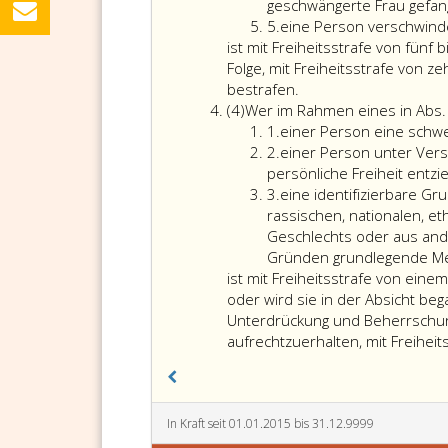
geschwängerte Frau gefan
Ziffer
5.
eine Person verschwinde
5
ist mit Freiheitsstrafe von fünf 
Folge, mit Freiheitsstrafe von z
bestrafen.
Absatz
(4)
Wer im Rahmen eines in Abs. 
4
Ziffer
1.
einer Person eine schwe
eins
Ziffer
2.
einer Person unter Vers
2
persönliche Freiheit entzi
Ziffer
3.
eine identifizierbare Gr
3
rassischen, nationalen, e
Geschlechts oder aus and
Gründen grundlegende Men
ist mit Freiheitsstrafe von eine
oder wird sie in der Absicht beg
Unterdrückung und Beherrschun
aufrechtzuerhalten, mit Freiheit
In Kraft seit 01.01.2015 bis 31.12.9999