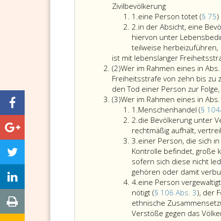
eins
Zivilbevölkerung
Ziffer
1.
eine Person tötet (
§ 75
)
eins
Ziffer
2.
in der Absicht, eine Bev
2
hiervon unter Lebensbedin
teilweise herbeizuführen,
ist mit lebenslanger Freiheitsstr
Absatz
(2)
Wer im Rahmen eines in Abs. 1
2
Freiheitsstrafe von zehn bis zu 
den Tod einer Person zur Folge, 
Absatz
(3)
Wer im Rahmen eines in Abs.
3
Ziffer
1.
Menschenhandel (
§ 104
eins
Ziffer
2.
die Bevölkerung unter V
2
rechtmäßig aufhält, vertr
Ziffer
3.
einer Person, die sich 
3
Kontrolle befindet, große
sofern sich diese nicht le
gehören oder damit verbu
Ziffer
4.
eine Person vergewaltigt
4
nötigt (
§ 106 Abs. 3
), der 
ethnische Zusammensetzu
Verstöße gegen das Völke