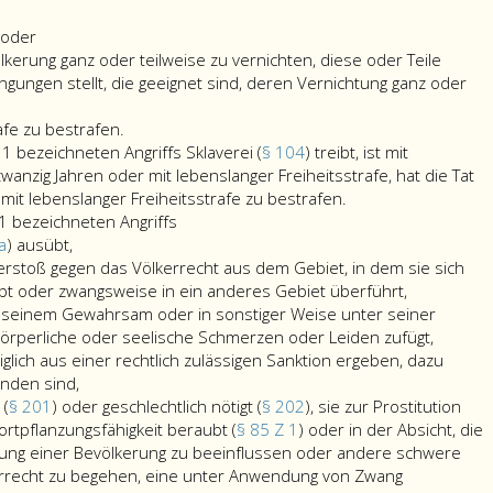
eine
 oder
Person
ölkerung ganz oder teilweise zu vernichten, diese oder Teile
tötet
gungen stellt, die geeignet sind, deren Vernichtung ganz oder
(Paragraph
75,)
afe zu bestrafen.
oder
 bezeichneten Angriffs Sklaverei (
§ 104
) treibt, ist mit
zwanzig Jahren oder mit lebenslanger Freiheitsstrafe, hat die Tat
Wer
mit lebenslanger Freiheitsstrafe zu bestrafen.
Wer
im
1 bezeichneten Angriffs
Menschenhandel
im
Rahmen
a
) ausübt,
(Paragraph
Rahmen
eines
erstoß gegen das Völkerrecht aus dem Gebiet, in dem sie sich
104
eines
in
eibt oder zwangsweise in ein anderes Gebiet überführt,
a,)
in
Absatz
in seinem Gewahrsam oder in sonstiger Weise unter seiner
ausübt,
Absatz
eins,
 körperliche oder seelische Schmerzen oder Leiden zufügt,
,
bezeichneten
diglich aus einer rechtlich zulässigen Sanktion ergeben, dazu
bezeichneten
Angriffs
nden sind,
Angriffs
Sklaverei
 (
§ 201
) oder geschlechtlich nötigt (
§ 202
), sie zur Prostitution
(Paragraph
Fortpflanzungsfähigkeit beraubt (
§ 85 Z 1
) oder in der Absicht, die
104,)
ng einer Bevölkerung zu beeinflussen oder andere schwere
treibt,
rrecht zu begehen, eine unter Anwendung von Zwang