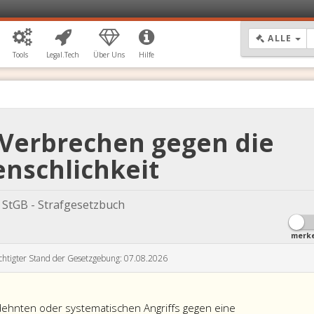
DR
ALLE
Tools
Legal.Tech
Über Uns
Hilfe
 Verbrechen gegen die
nschlichkeit
StGB - Strafgesetzbuch
merk
chtigter Stand der Gesetzgebung: 07.08.2026
hnten oder systematischen Angriffs gegen eine