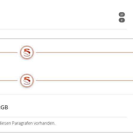
27
2
tGB
diesen Paragrafen vorhanden.