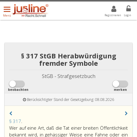
Menü
DROPDOWN: GEWÄHLTER WERT IST ALLE
ALLE
öffnen/schließen
Registrieren
Login
Menü
§ 317 StGB Herabwürdigung
fremder Symbole
StGB - Strafgesetzbuch
beobachten
merken
Berücksichtigter Stand der Gesetzgebung: 08.08.2026
Paragraph
§ 317
.
317,
Wer auf eine Art, daß die Tat einer breiten Öffentlichkeit
bekannt wird, in gehässiger Weise eine Fahne oder ein