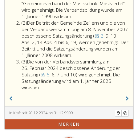
“Gemeindeverband der Musikschule Mostviertel”
wird genehmigt. Die Verbandsbildung wurde am
Die
1. Jänner 1990 wirksam.
Absatz
von
(2)
Der Beitritt der Gemeinde Zeillern und die von
2
den
der Verbandsversammlung am 8. November 2007
Gemeinden
beschlossene Satzungsänderung (
§§ 2
, 9, 10
Aschbach-
Abs. 2, 14 Abs. 4 bis 6, 19) werden genehmigt. Der
Markt,
Beitritt und die Satzungsänderung wurden am
Oed-
Der
1. Jänner 2008 wirksam.
Absatz
Öhling
Beitritt
(3)
Die von der Verbandsversammlung am
3
und
der
26. Februar 2024 beschlossene Änderung der
Wallsee-
Gemeinde
Satzung (
§§ 5
, 6, 7 und 10) wird genehmigt. Die
Sindelburg
Zeillern
Satzungsänderung wird am 1. Jänner 2025
Die
beschlossene
und
wirksam.
von
Bildung
die
der
des
von
Verbandsversammlung
Gemeindeverbandes
der
am
“Gemeindeverband
Verbandsversammlung
In Kraft seit 20.12.2024 bis 31.12.9999
26. Februar
der
am
MERKEN
2024
Musikschule
8. November
beschlossene
Mostviertel”
2007