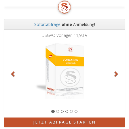
am
1. Jänner
2008
wirksam.
Sofortabfrage
ohne
Anmeldung!
Zurück
Weit
DSGVO Vorlagen
11,90 €
JETZT ABFRAGE STARTEN