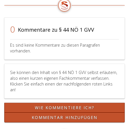
Änderung
wird
beschlossene
der
genehmigt.
Satzungsänderung
Satzung
Die
(Paragraphen
(Paragraphen
Verbandsbildung
2,,
5,,
wurde
9,
0
Kommentare zu § 44 NÖ 1 GVV
6,
am
10
7
1. Jänner
Absatz
und
1990
2,,
Es sind keine Kommentare zu diesen Paragrafen
10)
wirksam.
14
vorhanden.
wird
Absatz
genehmigt.
4
Die
bis
Sie können den Inhalt von § 44 NÖ 1 GVV selbst erläutern,
Satzungsänderung
6,
also einen kurzen eigenen Fachkommentar verfassen.
wird
19)
Klicken Sie einfach einen der nachfolgenden roten Links
am
werden
an!
1. Jänner
genehmigt.
2025
Der
wirksam.
Beitritt
WIE KOMMENTIERE ICH?
und
die
KOMMENTAR HINZUFÜGEN
Satzungsänderung
wurden