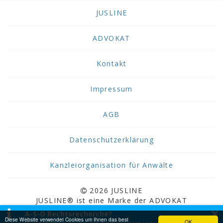
JUSLINE
ADVOKAT
Kontakt
Impressum
AGB
Datenschutzerklärung
Kanzleiorganisation für Anwälte
2026 JUSLINE
JUSLINE® ist eine Marke der ADVOKAT
×
Unternehmensberatung Greiter & Greiter GmbH.
A-S-O Rechtsrecherche?
Diese Website verwendet Cookies um Ihnen das best
OK