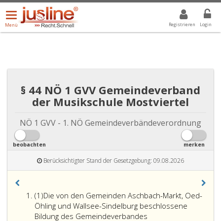
Menü
DROPDOWN: GEWÄHLTER WERT IST ALLE
ALLE
öffnen/schließen
Registrieren
Login
Menü
§ 44 NÖ 1 GVV Gemeindeverband
der Musikschule Mostviertel
NÖ 1 GVV - 1. NÖ Gemeindeverbändeverordnung
beobachten
merken
Berücksichtigter Stand der Gesetzgebung: 09.08.2026
Absatz
(1)
Die von den Gemeinden Aschbach-Markt, Oed-
eins
Öhling und Wallsee-Sindelburg beschlossene
Bildung des Gemeindeverbandes