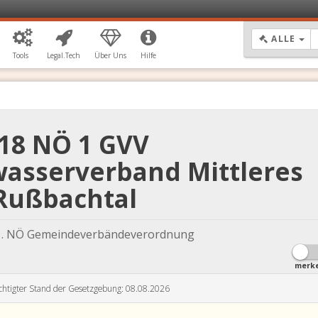
DR
ALLE
Tools
Legal.Tech
Über Uns
Hilfe
 18 NÖ 1 GVV
sserverband Mittleres
Rußbachtal
 1. NÖ Gemeindeverbändeverordnung
merk
chtigter Stand der Gesetzgebung: 08.08.2026