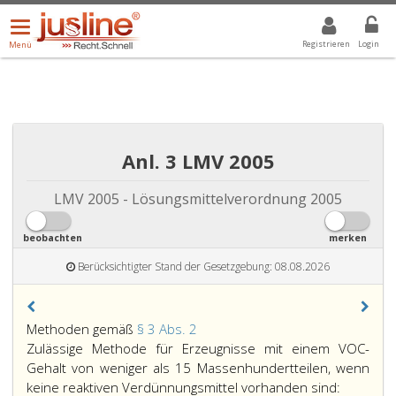
Menü
DROPDOWN: GEWÄHLTER WERT IST ALLE
ALLE
öffnen/schließen
Registrieren
Login
Menü
Anl. 3 LMV 2005
LMV 2005 - Lösungsmittelverordnung 2005
beobachten
merken
Berücksichtigter Stand der Gesetzgebung: 08.08.2026
Methoden
Methoden gemäß
§ 3 Abs. 2
gemäß
Zulässige Methode für Erzeugnisse mit einem VOC-
Paragraph
Gehalt von weniger als 15 Massenhundertteilen, wenn
3,
keine reaktiven Verdünnungsmittel vorhanden sind: