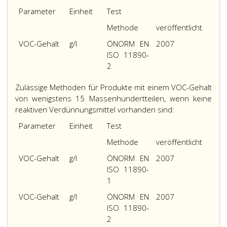
Absatz
Parameter
Einheit
Test
2,
Methode
veröffentlicht
VOC-Gehalt
g/l
ÖNORM EN
2007
ISO 11890-
2
Zulässige Methoden für Produkte mit einem VOC-Gehalt
von wenigstens 15 Massenhundertteilen, wenn keine
reaktiven Verdünnungsmittel vorhanden sind:
Parameter
Einheit
Test
Methode
veröffentlicht
VOC-Gehalt
g/l
ÖNORM EN
2007
ISO 11890-
1
VOC-Gehalt
g/l
ÖNORM EN
2007
ISO 11890-
2