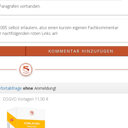
außerhalb
der
Paragrafen vorhanden.
Fertigungsanlagen
verwendet.
 2005 selbst erläutern, also einen kurzen eigenen Fachkommentar
er nachfolgenden roten Links an!
?
KOMMENTAR HINZUFÜGEN
fortabfrage
ohne
Anmeldung!
Wei
Grundbuchauszug
11,90 €