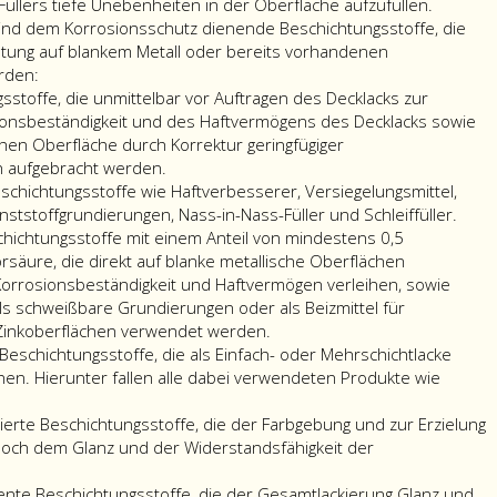
Füllers tiefe Unebenheiten in der Oberfläche aufzufüllen.
in
ind dem Korrosionsschutz dienende Beschichtungsstoffe, die
den
htung auf blankem Metall oder bereits vorhandenen
nachstehenden
rden:
Unterkategorien
gsstoffe, die unmittelbar vor Auftragen des Decklacks zur
angeführten
onsbeständigkeit und des Haftvermögens des Decklacks sowie
Produkte.
ichen Oberfläche durch Korrektur geringfügiger
Sie
 aufgebracht werden.
werden
schichtungsstoffe wie Haftverbesserer, Versiegelungsmittel,
zur
nststoffgrundierungen, Nass-in-Nass-Füller und Schleiffüller.
Behandlung
hichtungsstoffe mit einem Anteil von mindestens 0,5
von
äure, die direkt auf blanke metallische Oberflächen
Kraftfahrzeugen
orrosionsbeständigkeit und Haftvermögen verleihen, sowie
im
als schweißbare Grundierungen oder als Beizmittel für
Sinne
r Zinkoberflächen verwendet werden.
des
Beschichtungsstoffe, die als Einfach- oder Mehrschichtlacke
Kraftfahrgesetzes 1967
ihen. Hierunter fallen alle dabei verwendeten Produkte wie
(KFG 1967),
BGBl.
tierte Beschichtungsstoffe, die der Farbgebung und zur Erzielung
Nr. 267,
jedoch dem Glanz und der Widerstandsfähigkeit der
in
der
rente Beschichtungsstoffe, die der Gesamtlackierung Glanz und