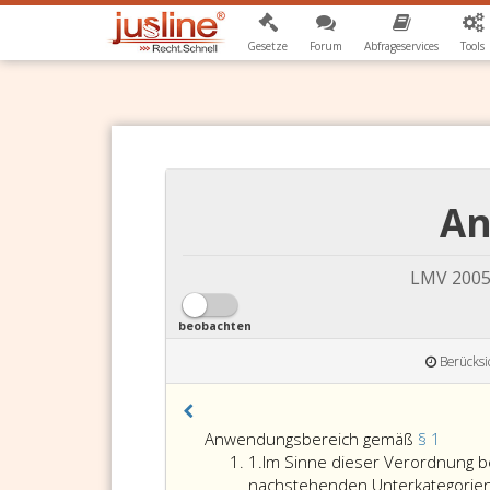
Gesetze
Forum
Abfrageservices
Tools
An
LMV 2005
beobachten
Berücksi
Anwen
Anwendungsbereich gemäß
§ 1
Ziffer
gemäß
1.
Im Sinne dieser Verordnung b
eins
Parag
nachstehenden Unterkategorien