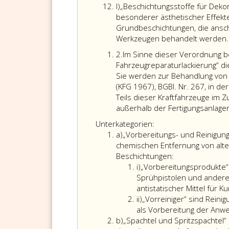
Litera
l)
„Beschichtungsstoffe für Dekor
l
besonderer ästhetischer Effekte
Grundbeschichtungen, die ansc
Werkzeugen behandelt werden.
Ziffer
2.
Im Sinne dieser Verordnung b
2
Fahrzeugreparaturlackierung“ d
Sie werden zur Behandlung von 
(KFG 1967), BGBl. Nr. 267, in 
Teils dieser Kraftfahrzeuge im
außerhalb der Fertigungsanlage
Unterkategorien:
Litera
a)
„Vorbereitungs- und Reinigun
a
chemischen Entfernung von alt
Beschichtungen:
Litera
i)
„Vorbereitungsprodukte“
i
Sprühpistolen und anderen 
antistatischer Mittel für K
Sub-
ii)
„Vorreiniger“ sind Rein
Litera,
als Vorbereitung der Anw
Litera
i,
b)
„Spachtel und Spritzspachtel“