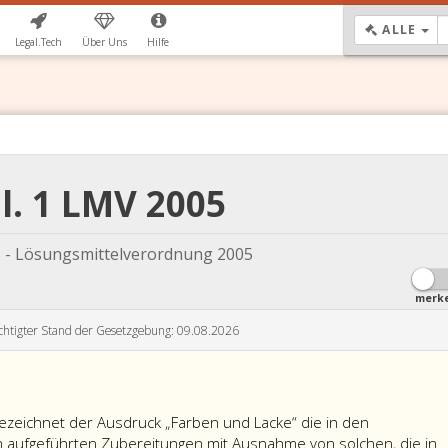
DR
ALLE
Legal.Tech
Über Uns
Hilfe
l. 1 LMV 2005
 - Lösungsmittelverordnung 2005
merk
chtigter Stand der Gesetzgebung: 09.08.2026
dungsbereich
ezeichnet der Ausdruck „Farben und Lacke“ die in den
raph
 aufgeführten Zubereitungen mit Ausnahme von solchen, die in