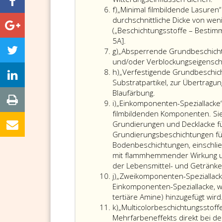
Litera
f)
„Minimal filmbildende Lasure
f
durchschnittliche Dicke von w
(„Beschichtungsstoffe – Bestim
5A].
Litera
g)
„Absperrende Grundbeschichtu
g
und/oder Verblockungseigensch
Litera
h)
„Verfestigende Grundbeschicht
h
Substratpartikel, zur Übertrag
Blaufärbung.
Litera
i)
„Einkomponenten-Speziallacke“
i
filmbildenden Komponenten. S
Grundierungen und Decklacke fü
Grundierungsbeschichtungen für 
Bodenbeschichtungen, einschließ
mit flammhemmender Wirkung un
der Lebensmittel- und Getränke
Litera
j)
„Zweikomponenten-Speziallacke
j
Einkomponenten-Speziallacke, w
tertiäre Amine) hinzugefügt wird
Litera
k)
„Multicolorbeschichtungsstoffe
k
Mehrfarbeneffekts direkt bei d