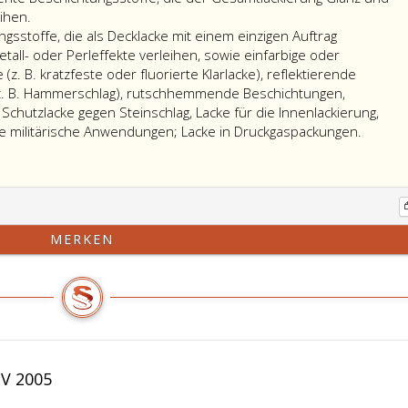
Fassung
ihen.
des
ngsstoffe, die als Decklacke mit einem einzigen Auftrag
Bundesgesetzes
all- oder Perleffekte verleihen, sowie einfarbige oder
Bundesgesetzblatt
z. B. kratzfeste oder fluorierte Klarlacke), reflektierende
Teil
e (z. B. Hammerschlag), rutschhemmende Beschichtungen,
eins,
Schutzlacke gegen Steinschlag, Lacke für die Innenlackierung,
Nr. 175
le militärische Anwendungen; Lacke in Druckgaspackungen.
aus
2004,,
oder
eines
Teils
dieser
MERKEN
Kraftfahrzeuge
im
Zuge
einer
Reparatur,
Konservierung
oder
V 2005
Verschönerung