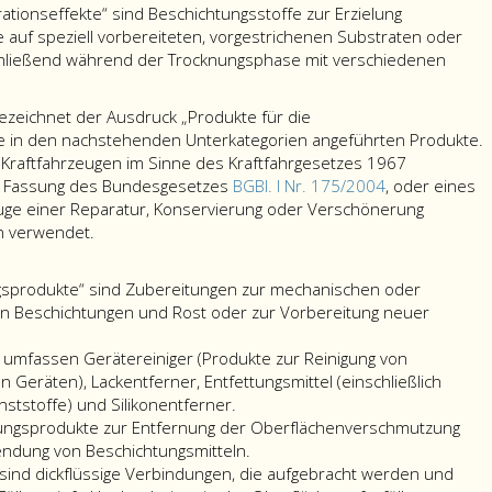
ationseffekte“ sind Beschichtungsstoffe zur Erzielung
 auf speziell vorbereiteten, vorgestrichenen Substraten oder
hließend während der Trocknungsphase mit verschiedenen
ezeichnet der Ausdruck „Produkte für die
ie in den nachstehenden Unterkategorien angeführten Produkte.
Kraftfahrzeugen im Sinne des Kraftfahrgesetzes 1967
der Fassung des Bundesgesetzes
BGBl. I Nr. 175/2004
, oder eines
 Zuge einer Reparatur, Konservierung oder Verschönerung
Im
n verwendet.
Sinne
dieser
gsprodukte“ sind Zubereitungen zur mechanischen oder
Verordnung
en Beschichtungen und Rost oder zur Vorbereitung neuer
bezeichnet
der
 umfassen Gerätereiniger (Produkte zur Reinigung von
Ausdruck
Geräten), Lackentferner, Entfettungsmittel (einschließlich
„Produkte
unststoffe) und Silikonentferner.
für
igungsprodukte zur Entfernung der Oberflächenverschmutzung
die
endung von Beschichtungsmitteln.
Fahrzeugreparaturlackierung“
 sind dickflüssige Verbindungen, die aufgebracht werden und
die