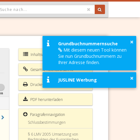
OPDOWN: GEWÄHLTER WERT IST ALLE
×
Grundbuchnummernsuche
Mit diesem neuen Tool können
Inhaltsverzeichnis LMV 2005
Sie nun Grundbuchnummern zu
§ 1 LMV 2005 Zweck und
Ihrer Adresse finden.
Anwendungsbereich
Gesamte Rechtsvorschrift
§ 2 LMV 2005
×
JUSLINE Werbung
Begriffsbestimmungen
Drucken
§ 3 LMV 2005 Verbote
en
PDF herunterladen
§ 4 LMV 2005 Kennzeichnung
Paragrafennavigation
§ 5 LMV 2005
Schlussbestimmungen
§ 6 LMV 2005 Umsetzung von
Rechtsakten der Europäischen