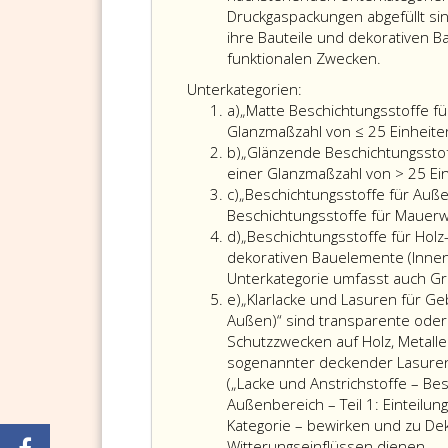
eins,
Druckgaspackungen abgefüllt si
ihre Bauteile und dekorativen 
funktionalen Zwecken.
Unterkategorien:
Litera
a)
„Matte Beschichtungsstoffe f
a
Glanzmaßzahl von ≤ 25 Einheite
Litera
b)
„Glänzende Beschichtungsstof
b
einer Glanzmaßzahl von > 25 Ei
Litera
c)
„Beschichtungsstoffe für Auß
c
Beschichtungsstoffe für Mauer
Litera
d)
„Beschichtungsstoffe für Holz-
d
dekorativen Bauelemente (Innen
Unterkategorie umfasst auch G
Litera
e)
„Klarlacke und Lasuren für G
e
Außen)“ sind transparente oder
Schutzzwecken auf Holz, Metalle
sogenannter deckender Lasure
(„Lacke und Anstrichstoffe – B
Außenbereich – Teil 1: Einteilu
Kategorie – bewirken und zu De
Witterungseinflüssen dienen.