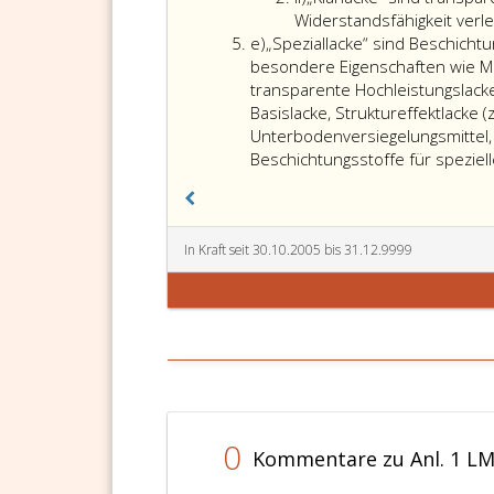
Litera,
Widerstandsfähigkeit verle
Litera
i,
e)
„Speziallacke“ sind Beschichtu
e
i
besondere Eigenschaften wie Met
transparente Hochleistungslacke (
Basislacke, Struktureffektlack
Unterbodenversiegelungsmittel, 
Beschichtungsstoffe für speziel
In Kraft seit 30.10.2005 bis 31.12.9999
0
Kommentare zu Anl. 1 LM