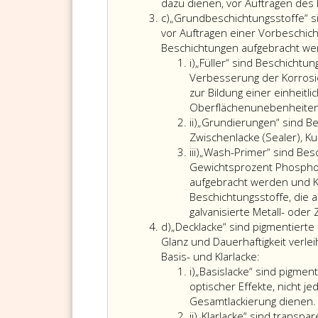
b
i
dazu dienen, vor Auftragen des 
Litera
c)
„Grundbeschichtungsstoffe“ s
c
vor Auftragen einer Vorbeschic
Beschichtungen aufgebracht we
Litera
i)
„Füller“ sind Beschichtun
i
Verbesserung der Korrosi
zur Bildung einer einheitl
Oberflächenunebenheiten
Sub-
ii)
„Grundierungen“ sind Be
Litera,
Zwischenlacke (Sealer), Ku
i,
iii
iii)
„Wash-Primer“ sind Besc
i
Gewichtsprozent Phosphors
aufgebracht werden und K
Beschichtungsstoffe, die 
galvanisierte Metall- ode
Litera
d)
„Decklacke“ sind pigmentierte 
d
Glanz und Dauerhaftigkeit verle
Basis- und Klarlacke:
Litera
i)
„Basislacke“ sind pigmen
i
optischer Effekte, nicht 
Gesamtlackierung dienen.
Sub-
ii)
„Klarlacke“ sind transpa