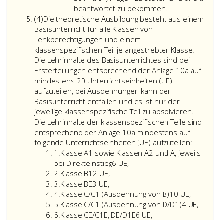
bewusstseinsbildende
Anlage
beantwortet zu bekommen.
Absatz
Filme
10a
(4)
Die theoretische Ausbildung besteht aus einem
4
vorzuführen
und
Basisunterricht für alle Klassen von
und
im
Lenkberechtigungen und einem
deren
Hinblick
klassenspezifischen Teil je angestrebter Klasse.
Inhalte
auf
Die Lehrinhalte des Basisunterrichtes sind bei
mit
die
Ersterteilungen entsprechend der Anlage 10a auf
den
Mindests
mindestens 20 Unterrichtseinheiten (UE)
Fahrschülern
dem
aufzuteilen, bei Ausdehnungen kann der
zu
Paragrap
Basisunterricht entfallen und es ist nur der
diskutieren
65
jeweilige klassenspezifische Teil zu absolvieren.
und
b,
Die Lehrinhalte der klassenspezifischen Teile sind
aufzuarbeiten.
entsprich
entsprechend der Anlage 10a mindestens auf
Pro
(bzw.
folgende Unterrichtseinheiten (UE) aufzuteilen:
Ziffer
Tag
Paragrap
1.
Klasse A1 sowie Klassen A2 und A, jeweils
eins
dürfen
18,
bei Direkteinstieg
6 UE,
Ziffer
nicht
Absatz
2.
Klasse B
12 UE,
2
Ziffer
mehr
eins,
3.
Klasse BE
3 UE,
3
Ziffer
als
Ziffer
4.
Klasse C/C1 (Ausdehnung von B)
10 UE,
4
Ziffer
vier
2,
5.
Klasse C/C1 (Ausdehnung von D/D1)
4 UE,
5
Ziffer
Unterrichtseinheiten
FSG
6.
Klasse CE/C1E, DE/D1E
6 UE,