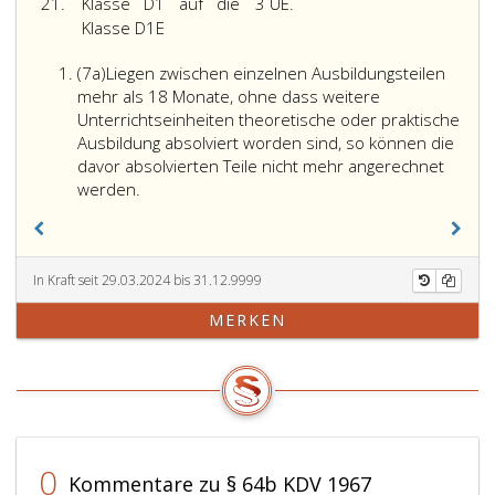
21.
Klasse D1 auf die
3 UE.
für
Klasse D1E
die
Klassen
Absatz
(7a)
Liegen zwischen einzelnen Ausbildungsteilen
C,
7
mehr als 18 Monate, ohne dass weitere
C1,
a
Unterrichtseinheiten theoretische oder praktische
D
Ausbildung absolviert worden sind, so können die
oder
davor absolvierten Teile nicht mehr angerechnet
D1
werden.
zu
erfolgen.
Anstelle
der
In Kraft seit 29.03.2024 bis 31.12.9999
Hauptschulung
für
MERKEN
die
Klasse
B
in
der
Fahrschule
0
können
Kommentare zu § 64b KDV 1967