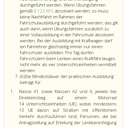
A2
außer
durchgeführt werden. Wenn Übungsfahrten
oder
bei
gemäß
§ 122 KFG
absolviert werden, so muss
A
Ausdehnung
keine Nachtfahrt im Rahmen der
muss
der
Fahrschulausbildung durchgeführt werden; das gilt
ergänzend
Klasse
auch dann, wenn Übungsfahrten zusätzlich zu
zum
AM
einer Vollausbildung in der Fahrschule absolviert
Fahrlehrerausweis
auf
werden. Bei der Ausbildung mit Kraftwagen darf
eine
eine
ein Fahrlehrer gleichzeitig immer nur einen
Zusatzausbildung
andere
Fahrschüler ausbilden. Pro Tag dürfen
zur
Klasse.
Fahrschülern beim Lenken eines Kraftfahrzeuges
Vermittlung
Versäumt
nicht mehr als vier Unterrichtseinheiten vermittelt
von
Sie
ein
werden.
Absatz
Risikokompetenz
hat
Fahrschüler
(6)
Die Mindestdauer der praktischen Ausbildung
6
(Paragraph
jedenfalls
einzelne
beträgt für:
64
Fahrten
Unterrichtseinheiten
1.
Klasse A1 sowie Klassen A2 und A, jeweils bei
f,)
im
aus
Direkteinstieg auf einem Motorrad
in
Ortsgebiet
entschuldbaren
14 Unterrichtseinheiten (UE), wobei mindestens
einer
mit
Gründen,
10 UE davon auf Straßen mit öffentlichem
ermächtigten
starkem
so
Verkehr durchzuführen sind; Personen, die bei
Ausbildungsstätte
Verkehr
können
Antragstellung auf Erteilung der Lenkberechtigung
absolviert
(städtisches
ihm