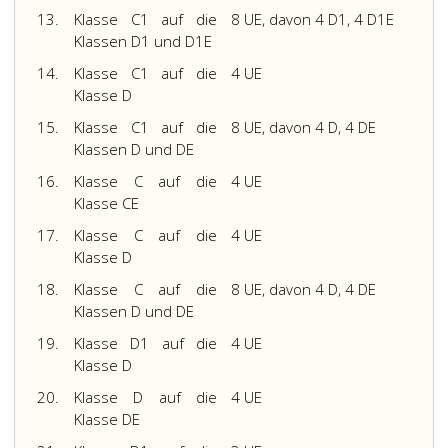
als
Fahrschüler
B
13.
Klasse C1 auf die
8 UE, davon 4 D1, 4 D1E
ausbilden.
17
im
Klassen D1 und D1E
Pro
Unterrichtseinheiten
Ausmaß
14.
Klasse C1 auf die
4 UE
Tag
von
beträgt,
Klasse D
dürfen
2 Unterrichtseinheite
Fahrschülern
die
15.
Klasse C1 auf die
8 UE, davon 4 D, 4 DE
beim
jeweils
Klassen D und DE
Lenken
1 UE
16.
Klasse C auf die
4 UE
eines
Nachtfahrt
Klasse CE
Kraftfahrzeuges
und
nicht
1 UE
17.
Klasse C auf die
4 UE
mehr
Autobahnfahrt
Klasse D
als
zu
18.
Klasse C auf die
vier
8 UE, davon 4 D, 4 DE
umfassen
Unterrichtseinheiten
Klassen D und DE
hat,
vermittelt
hat
19.
Klasse D1 auf die
4 UE
werden.
nach
Klasse D
Beendigung
der
20.
Klasse D auf die
4 UE
praktischen
Klasse DE
Ausbildung