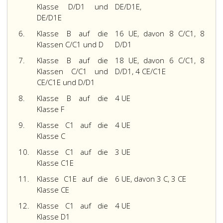
b
Übungsfahrten
und
Klasse D/D1 und
DE/D1E,
zusätzlich
und
der
DE/D1E
zu
c
Grundschulung
einer
(3 UE)
6.
Klasse B auf die
16 UE, davon 8 C/C1, 8
genannten
Vollausbildung
für
Klassen C/C1 und D
D/D1
Schulungen
in
die
verkürzt
7.
Klasse B auf die
18 UE, davon 6 C/C1, 8
der
Klasse
werden,
Klassen C/C1 und
D/D1, 4 CE/C1E
Fahrschule
B
sofern
CE/C1E und D/D1
absolviert
begonnen
die
werden.
werden.
8.
Klasse B auf die
4 UE
Dauer
Bei
Dabei
Klasse F
der
der
ist
gesamten
9.
Klasse C1 auf die
4 UE
Ausbildung
jedenfalls
praktischen
Klasse C
mit
auch
Schulung
Kraftwagen
eine
10.
Klasse C1 auf die
3 UE
gemäß
darf
Sonderfahrt
Klasse C1E
Litera
ein
durchzuführen.
a
11.
Klasse C1E auf die
Fahrlehrer
6 UE, davon 3 C, 3 CE
Die
bis
gleichzeitig
Klasse CE
Abschlussausbildung
d
immer
für
12.
Klasse C1 auf die
4 UE
nicht
nur
die
Klasse D1
weniger
einen
Klasse