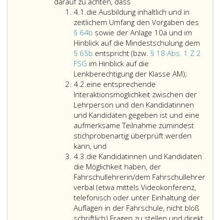
4
a,
darauf zu achten, dass
4
Absatz
4.1.
die Ausbildung inhaltlich und in
Punkt
3,)
zeitlichem Umfang den Vorgaben des
eins
zu
§ 64b
sowie der Anlage 10a und im
ergänzen.
Hinblick auf die Mindestschulung dem
Zu
§ 65b
entspricht (bzw.
§ 18 Abs. 1 Z 2
verschiedenen
FSG
im Hinblick auf die
Themen
die
Lenkberechtigung der Klasse AM);
4
wie
Ausbildun
4.2.
eine entsprechende
Punkt
z. B.
inhaltlich
Interaktionsmöglichkeit zwischen der
2
Geschwindigkeit,
und
Lehrperson und den Kandidatinnen
Abstand,
in
und Kandidaten gegeben ist und eine
Verwendung
zeitlichem
aufmerksame Teilnahme zumindest
der
Umfang
stichprobenartig überprüft werden
Sicherheitsgurte,
den
kann, und
4
Beeinträchtigung
Vorgaben
4.3.
die Kandidatinnen und Kandidaten
Punkt
der
des
die Möglichkeit haben, der
3
Fahrtüchtigkeit
Paragrap
Fahrschullehrerin/dem Fahrschullehrer
oder
64
verbal (etwa mittels Videokonferenz,
Risikokompetenz
b,
telefonisch oder unter Einhaltung der
sind
sowie
Auflagen in der Fahrschule, nicht bloß
geeignete,
der
schriftlich) Fragen zu stellen und direkt