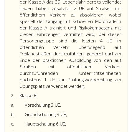
der Klasse A das 39. Lebensjahr bereits vollendet
worden
Gebiet),
die
haben, haben zusätzlich 2 UE auf Straßen mit
sein,
Fahrten
versäumten
öffentlichem Verkehr zu absolvieren, wobei
sofern
im
Lehrinhalte
speziell der Umgang mit schweren Motorrädern
nicht
Schnellverkehr
auch
bereits
(wie
in
der Klasse A trainiert und Risikokompetenz mit
die
Autobahn,
Form
diesen Fahrzeugen vermittelt wird; bei dieser
theoretische
Autostraße)
von
Personengruppe sind die letzten 4 UE im
Abschlussausbildung
und
Einzelunterricht
öffentlichen Verkehr überwiegend auf
gemäß
bei
vermittelt
Freilandstraßen durchzuführen; generell darf am
Paragraph
der
werden.
Ende der praktischen Ausbildung von den auf
64
Klasse
Dies
Straßen mit öffentlichem Verkehr
c,
B
kann
durchzuführenden Unterrichtseinheiten
Absatz
auch
allenfalls
höchstens 1 UE zur Prüfungsvorbereitung am
3,
Nachtfahrten
auch
Übungsplatz verwendet werden,
Ziffer
zu
in
2.
Klasse B
6,
umfassen.
kürzerer
absolviert
Erfolgt
Zeit
a.
Vorschulung 3 UE,
worden
die
(weniger
ist.
Ausbildung
Unterrichtseinheiten)
b.
Grundschulung 3 UE,
Die
für
erfolgen,
c.
Hauptschulung 6 UE,
Ausbildung
mehrere
ist