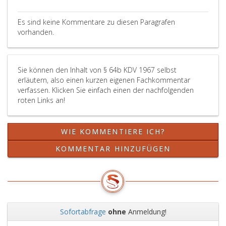
auch
Übungsfahrten
Es sind keine Kommentare zu diesen Paragrafen
gemäß
vorhanden.
Paragraph
122,
KFG 1967
absolviert
Sie können den Inhalt von § 64b KDV 1967 selbst
werden;
erläutern, also einen kurzen eigenen Fachkommentar
in
verfassen. Klicken Sie einfach einen der nachfolgenden
diesen
roten Links an!
Fällen
wird
die
WIE KOMMENTIERE ICH?
Perfektionsschulung
KOMMENTAR HINZUFÜGEN
auf
4 UE
reduziert.
Sofortabfrage
ohne
Anmeldung!