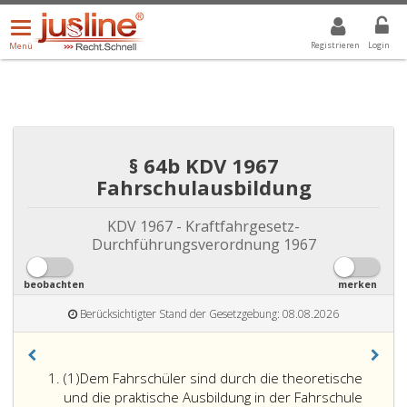
Menü
DROPDOWN: GEWÄHLTER WERT IST ALLE
ALLE
öffnen/schließen
Registrieren
Login
Menü
§ 64b KDV 1967
Fahrschulausbildung
KDV 1967 - Kraftfahrgesetz-
Durchführungsverordnung 1967
beobachten
merken
Berücksichtigter Stand der Gesetzgebung: 08.08.2026
Absatz
(1)
Dem Fahrschüler sind durch die theoretische
eins
und die praktische Ausbildung in der Fahrschule