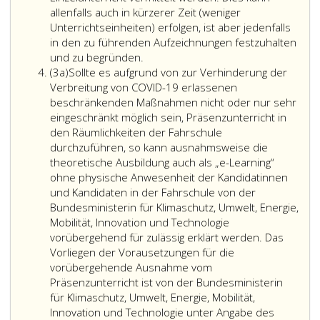
allenfalls auch in kürzerer Zeit (weniger
Unterrichtseinheiten) erfolgen, ist aber jedenfalls
in den zu führenden Aufzeichnungen festzuhalten
Die
und zu begründen.
Absatz
theoretische
(3a)
Sollte es aufgrund von zur Verhinderung der
3
Ausbildung
Verbreitung von COVID-19 erlassenen
a
für
beschränkenden Maßnahmen nicht oder nur sehr
alle
eingeschränkt möglich sein, Präsenzunterricht in
Klassen
den Räumlichkeiten der Fahrschule
von
durchzuführen, so kann ausnahmsweise die
Lenkberechtigungen
theoretische Ausbildung auch als „e-Learning“
hat
ohne physische Anwesenheit der Kandidatinnen
in
und Kandidaten in der Fahrschule von der
Form
Bundesministerin für Klimaschutz, Umwelt, Energie,
der
Mobilität, Innovation und Technologie
Präsenzlehre
vorübergehend für zulässig erklärt werden. Das
nach
Vorliegen der Vorausetzungen für die
dem
vorübergehende Ausnahme vom
in
Präsenzunterricht ist von der Bundesministerin
der
für Klimaschutz, Umwelt, Energie, Mobilität,
Anlage
Innovation und Technologie unter Angabe des