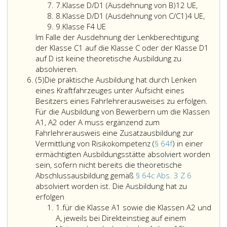
6
Ziffer
zu
im
7.
Klasse D/D1 (Ausdehnung von B)
12 UE,
7
Ziffer
je
Hinblick
8.
Klasse D/D1 (Ausdehnung von C/C1)
4 UE,
8
Ziffer
50
auf
9.
Klasse F
4 UE
9
Minuten
die
Im Falle der Ausdehnung der Lenkberechtigung
vermittelt
Lenkbere
der Klasse C1 auf die Klasse C oder der Klasse D1
werden;
der
auf D ist keine theoretische Ausbildung zu
dies
Klasse
absolvieren.
Absatz
gilt
AM);
(5)
Die praktische Ausbildung hat durch Lenken
5
nicht
eines Kraftfahrzeuges unter Aufsicht eines
für
Besitzers eines Fahrlehrerausweises zu erfolgen.
die
Für die Ausbildung von Bewerbern um die Klassen
klassenspezifischen
A1, A2 oder A muss ergänzend zum
Unterrichtseinheiten
Fahrlehrerausweis eine Zusatzausbildung zur
der
Vermittlung von Risikokompetenz (
§ 64f
) in einer
Klassen
ermächtigten Ausbildungsstätte absolviert worden
A1,
sein, sofern nicht bereits die theoretische
A2
Abschlussausbildung gemäß
§ 64c Abs. 3 Z 6
und
absolviert worden ist. Die Ausbildung hat zu
Die
A.
erfolgen
Ziffer
praktische
Die
1.
für die Klasse A1 sowie die Klassen A2 und
eins
Ausbildung
Fahrprüfung
A, jeweils bei Direkteinstieg auf einem