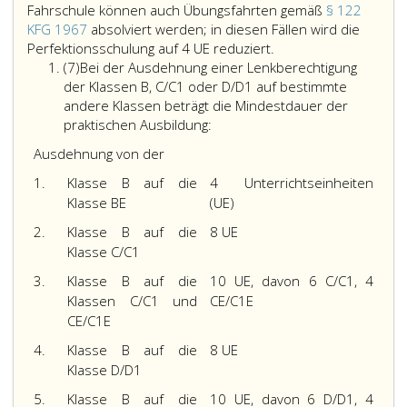
gemäß
im
Fahrschule können auch Übungsfahrten gemäß
§ 122
Paragraph
Rahmen
KFG 1967
absolviert werden; in diesen Fällen wird die
122,
Mit
Perfektionsschulung auf 4 UE reduziert.
der
KFG
Absatz
der
(7)
Bei der Ausdehnung einer Lenkberechtigung
Hauptschulung
absolviert
7
praktischen
der Klassen B, C/C1 oder D/D1 auf bestimmte
absolviert
werden,
Ausbildung
andere Klassen beträgt die Mindestdauer der
werden
so
für
praktischen Ausbildung:
kann);
muss
die
die
Ausdehnung von der
keine
Klassen
Perfektionsschulung
Nachtfahrt
C,
1.
Klasse B auf die
4 Unterrichtseinheiten
kann
im
C1,
Klasse BE
(UE)
um
Rahmen
D
bis
2.
Klasse B auf die
8 UE
der
oder
zu
Klasse C/C1
Fahrschulausbildung
D1
2
durchgeführt
darf
3.
Klasse B auf die
10 UE, davon 6 C/C1, 4
UE
werden;
erst
Klassen C/C1 und
CE/C1E
zugunsten
das
nach
CE/C1E
der
gilt
Abschluss
in
4.
Klasse B auf die
8 UE
auch
der
Litera
Klasse D/D1
dann,
Vorschulung
a,,
wenn
(3 UE)
5.
Klasse B auf die
10 UE, davon 6 D/D1, 4