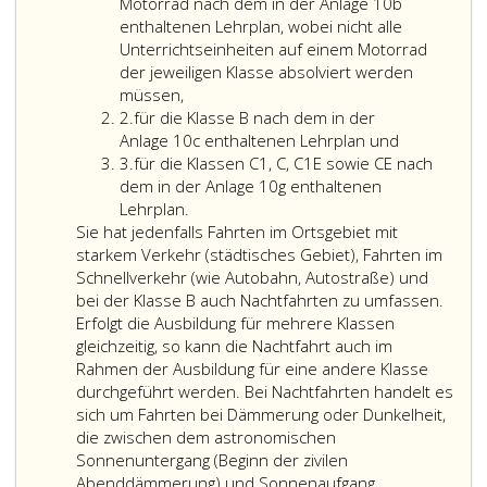
hat
darf
Motorrad nach dem in der Anlage 10b
durch
frühestens
enthaltenen Lehrplan, wobei nicht alle
Lenken
erst
Unterrichtseinheiten auf einem Motorrad
eines
nach
der jeweiligen Klasse absolviert werden
Kraftfahrzeuges
14
müssen,
Ziffer
unter
Kalendertagen
2.
für die Klasse B nach dem in der
2
Aufsicht
ab
Anlage 10c enthaltenen Lehrplan und
Ziffer
eines
dem
3.
für die Klassen C1, C, C1E sowie CE nach
3
Besitzers
Beginn
dem in der Anlage 10g enthaltenen
eines
der
Lehrplan.
Fahrlehrerausweises
Ausbildung
Sie hat jedenfalls Fahrten im Ortsgebiet mit
zu
abgelegt
starkem Verkehr (städtisches Gebiet), Fahrten im
erfolgen.
werden;
Schnellverkehr (wie Autobahn, Autostraße) und
Für
das
bei der Klasse B auch Nachtfahrten zu umfassen.
die
gilt
Erfolgt die Ausbildung für mehrere Klassen
Ausbildung
nicht
gleichzeitig, so kann die Nachtfahrt auch im
von
im
Rahmen der Ausbildung für eine andere Klasse
Bewerbern
Falle
durchgeführt werden. Bei Nachtfahrten handelt es
um
von
sich um Fahrten bei Dämmerung oder Dunkelheit,
die
Ausdehnungen
die zwischen dem astronomischen
Klassen
einer
Sonnenuntergang (Beginn der zivilen
A1,
Lenkberechtigung,
Abenddämmerung) und Sonnenaufgang