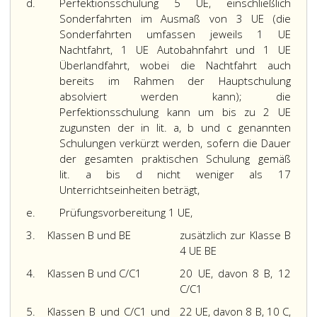
hat
Klassen
aber
d.
Perfektionsschulung 5 UE, einschließlich
zu
gleichzeitig,
jedenfalls
Sonderfahrten im Ausmaß von 3 UE (die
erfolgen
so
in
Sonderfahrten umfassen jeweils 1 UE
kann
den
Nachtfahrt, 1 UE Autobahnfahrt und 1 UE
die
zu
Überlandfahrt, wobei die Nachtfahrt auch
Nachtfahrt
führenden
bereits im Rahmen der Hauptschulung
auch
Aufzeichnungen
absolviert werden kann); die
im
festzuhalten
Perfektionsschulung kann um bis zu 2 UE
Rahmen
und
zugunsten der in lit. a, b und c genannten
der
zu
Schulungen verkürzt werden, sofern die Dauer
Ausbildung
begründen.
der gesamten praktischen Schulung gemäß
für
lit. a bis d nicht weniger als 17
eine
Perfektionsschulung
Unterrichtseinheiten beträgt,
andere
5
Klasse
e.
Prüfungsvorbereitung 1 UE,
UE,
durchgeführt
3.
Klassen B und BE
zusätzlich zur Klasse B
einschließlich
werden.
4 UE BE
Sonderfahrten
Bei
im
Nachtfahrten
4.
Klassen B und C/C1
20 UE, davon 8 B, 12
Ausmaß
handelt
C/C1
von
es
5.
Klassen B und C/C1 und
22 UE, davon 8 B, 10 C,
sich
3