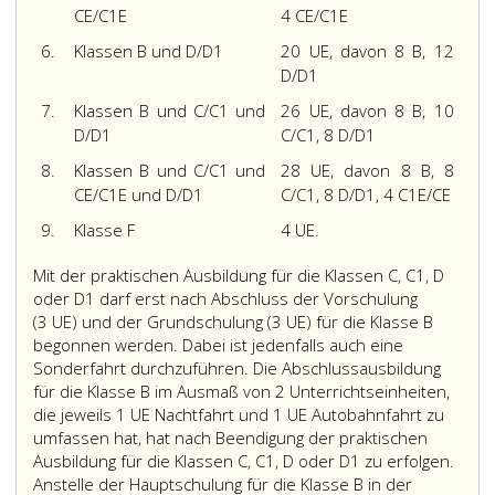
CE/C1E
4 CE/C1E
um
UE
Fahrten
(die
6.
Klassen B und D/D1
20 UE, davon 8 B, 12
bei
Sonderfahrten
D/D1
Dämmerung
umfassen
7.
Klassen B und C/C1 und
oder
26 UE, davon 8 B, 10
jeweils
Dunkelheit,
D/D1
C/C1, 8 D/D1
1
die
UE
8.
Klassen B und C/C1 und
28 UE, davon 8 B, 8
zwischen
Nachtfahrt,
CE/C1E und D/D1
C/C1, 8 D/D1, 4 C1E/CE
dem
1
astronomischen
9.
Klasse F
4 UE.
UE
Sonnenuntergang
Autobahnfahrt
(Beginn
Mit der praktischen Ausbildung für die Klassen C, C1, D
und
der
oder D1 darf erst nach Abschluss der Vorschulung
1
zivilen
(3 UE) und der Grundschulung (3 UE) für die Klasse B
UE
Abenddämmerung)
begonnen werden. Dabei ist jedenfalls auch eine
Überlandfahrt,
und
Sonderfahrt durchzuführen. Die Abschlussausbildung
wobei
Sonnenaufgang
für die Klasse B im Ausmaß von 2 Unterrichtseinheiten,
die
durchgeführt
die jeweils 1 UE Nachtfahrt und 1 UE Autobahnfahrt zu
Nachtfahrt
werden.
umfassen hat, hat nach Beendigung der praktischen
auch
Wenn
Ausbildung für die Klassen C, C1, D oder D1 zu erfolgen.
bereits
Übungsfahrten
Anstelle der Hauptschulung für die Klasse B in der