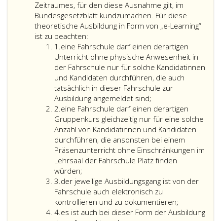
10a
Zeitraumes, für den diese Ausnahme gilt, im
enthaltenen
Bundesgesetzblatt kundzumachen. Für diese
Lehrplan
theoretische Ausbildung in Form von „e-Learning“
zu
ist zu beachten:
Ziffer
erfolgen.
1.
eine Fahrschule darf einen derartigen
eins
Lehrvorträge
Unterricht ohne physische Anwesenheit in
sind
der Fahrschule nur für solche Kandidatinnen
durch
und Kandidaten durchführen, die auch
Vorführungen
tatsächlich in dieser Fahrschule zur
und
Ausbildung angemeldet sind;
Ziffer
Übungen,
2.
eine Fahrschule darf einen derartigen
2
insbesondere
Gruppenkurs gleichzeitig nur für eine solche
auch
Anzahl von Kandidatinnen und Kandidaten
anhand
durchführen, die ansonsten bei einem
geeigneten
Präsenzunterricht ohne Einschränkungen im
Anschauungsmaterials
Lehrsaal der Fahrschule Platz finden
und
würden;
Ziffer
geeigneter
3.
der jeweilige Ausbildungsgang ist von der
3
Modelle
Fahrschule auch elektronisch zu
(Paragraph
kontrollieren und zu dokumentieren;
Ziffer
64
4.
es ist auch bei dieser Form der Ausbildung