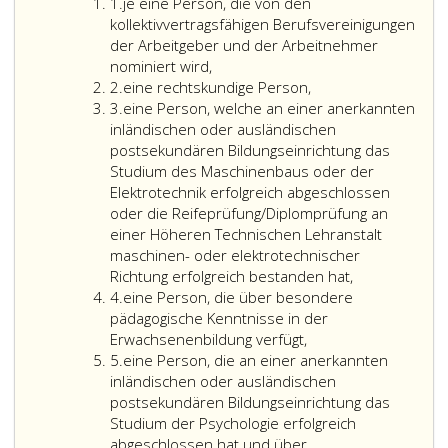
Ziffer
Paragraph
hiezu
1.
je eine Person, die von den
eins
63
vom
kollektivvertragsfähigen Berufsvereinigungen
b,
Landeshaupt
der Arbeitgeber und der Arbeitnehmer
Absatz
ermächtigt
nominiert wird,
Ziffer
2,
worden
2.
eine rechtskundige Person,
2
Ziffer
sind.
3.
eine Person, welche an einer anerkannten
3
Vor
inländischen oder ausländischen
der
postsekundären Bildungseinrichtung das
Entscheidung
Studium des Maschinenbaus oder der
sind
Elektrotechnik erfolgreich abgeschlossen
die
oder die Reifeprüfung/Diplomprüfung an
zuständigen
einer Höheren Technischen Lehranstalt
gesetzlichen
maschinen- oder elektrotechnischer
Interessenve
Richtung erfolgreich bestanden hat,
Ziffer
der
4.
eine Person, die über besondere
4
Arbeitgeber
pädagogische Kenntnisse in der
und
Erwachsenenbildung verfügt,
Ziffer
Arbeitnehmer
5.
eine Person, die an einer anerkannten
5
zu
inländischen oder ausländischen
hören.
postsekundären Bildungseinrichtung das
Studium der Psychologie erfolgreich
abgeschlossen hat und über