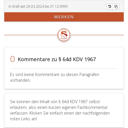
Klasse
B
In Kraft seit 29.03.2024 bis 31.12.9999
sein.
MERKEN
Wenn
eine
Lehrkraft
mehrere
der
in
Ziffer
0
Kommentare zu § 64d KDV 1967
eins
bis
7
Es sind keine Kommentare zu diesen Paragrafen
angeführten
vorhanden.
Anforderungen
erfüllt,
kann
Sie können den Inhalt von § 64d KDV 1967 selbst
sie
erläutern, also einen kurzen eigenen Fachkommentar
für
verfassen. Klicken Sie einfach einen der nachfolgenden
die
roten Links an!
betreffenden
Fachvorträge