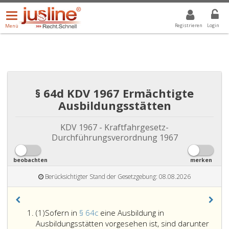
Menü
DROPDOWN: GEWÄHLTER WERT IST ALLE
ALLE
öffnen/schließen
Registrieren
Login
Menü
§ 64d KDV 1967 Ermächtigte
Ausbildungsstätten
KDV 1967 - Kraftfahrgesetz-
Durchführungsverordnung 1967
beobachten
merken
Berücksichtigter Stand der Gesetzgebung: 08.08.2026
Absatz
(1)
Sofern in
§ 64c
eine Ausbildung in
eins
Ausbildungsstätten vorgesehen ist, sind darunter