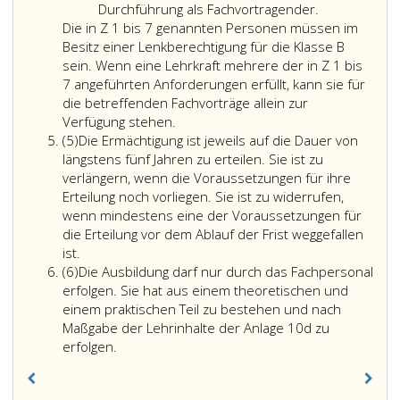
hauptberuflich
Durchführung als Fachvortragender.
in
Die in Z 1 bis 7 genannten Personen müssen im
einer
Besitz einer Lenkberechtigung für die Klasse B
Fahrschule
sein. Wenn eine Lehrkraft mehrere der in Z 1 bis
unterrichtet
7 angeführten Anforderungen erfüllt, kann sie für
hat
die betreffenden Fachvorträge allein zur
Die
oder
Verfügung stehen.
Absatz
in
(5)
Die Ermächtigung ist jeweils auf die Dauer von
5
Ziffer
längstens fünf Jahren zu erteilen. Sie ist zu
eins
verlängern, wenn die Voraussetzungen für ihre
bis
Erteilung noch vorliegen. Sie ist zu widerrufen,
7
wenn mindestens eine der Voraussetzungen für
genannten
die Erteilung vor dem Ablauf der Frist weggefallen
Personen
ist.
Absatz
müssen
(6)
Die Ausbildung darf nur durch das Fachpersonal
6
im
erfolgen. Sie hat aus einem theoretischen und
Besitz
einem praktischen Teil zu bestehen und nach
einer
Maßgabe der Lehrinhalte der
Anlage 10d
zu
Lenkberechtigung
erfolgen.
für
die