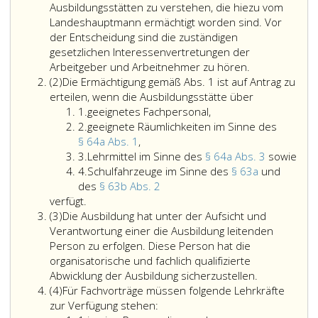
Ausbildungsstätten zu verstehen, die hiezu vom
Landeshauptmann ermächtigt worden sind. Vor
der Entscheidung sind die zuständigen
gesetzlichen Interessenvertretungen der
Sofern
Arbeitgeber und Arbeitnehmer zu hören.
Absatz
in
(2)
Die Ermächtigung gemäß Abs. 1 ist auf Antrag zu
2
Paragraph
Die
erteilen, wenn die Ausbildungsstätte über
Ziffer
64
Ermächtigung
1.
geeignetes Fachpersonal,
eins
Ziffer
c,
gemäß
2.
geeignete Räumlichkeiten im Sinne des
2
geeignete
eine
Absatz
§ 64a Abs. 1
,
Ziffer
Räumlichkeiten
Ausbildung
eins,
Lehr
3.
Lehrmittel im Sinne des
§ 64a Abs. 3
sowie
3
Ziffer
im
in
ist
im
4.
Schulfahrzeuge im Sinne des
§ 63a
und
4
Sinne
Schulfahrzeuge
Ausbildungsst
auf
Sin
des
§ 63b Abs. 2
des
im
vorgesehen
Antrag
des
verfügt.
Absatz
Paragraph
Sinne
ist,
zu
Par
(3)
Die Ausbildung hat unter der Aufsicht und
3
64
des
sind
erteilen,
64
Verantwortung einer die Ausbildung leitenden
a,
Paragraph
darunter
wenn
a,
Person zu erfolgen. Diese Person hat die
Absatz
63
Ausbildungsst
die
Absa
organisatorische und fachlich qualifizierte
eins,,
a
zu
Ausbildungss
3,
Abwicklung der Ausbildung sicherzustellen.
Absatz
und
verstehen,
über
sow
(4)
Für Fachvorträge müssen folgende Lehrkräfte
4
des
die
zur Verfügung stehen: