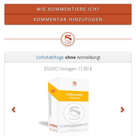
allein
WIE KOMMENTIERE ICH?
zur
Verfügung
KOMMENTAR HINZUFÜGEN
stehen.
Sofortabfrage
ohne
Anmeldung!
Zurück
Weit
DSGVO Vorlagen
11,90 €