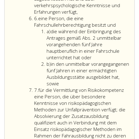
verkehrspsychologische Kenntnisse und
Erfahrungen verfügt,
Ziffer
6.
eine Person, die eine
6
Fahrschullehrberechtigung besitzt und
Litera
a)
die während der Einbringung des
a
Antrages gemäß Abs. 2 unmittelbar
vorangehenden fünf Jahre
hauptberuflich in einer Fahrschule
die
unterrichtet hat oder
Litera
während
b)
in den unmittelbar vorangegangenen
b
der
fünf Jahren in einer ermächtigten
Einbringung
Ausbildungsstätte ausgebildet hat,
des
sowie
Ziffer
Antrages
7.
für die Vermittlung von Risikokompetenz
7
gemäß
eine Person, die über besondere
Absatz
Kenntnisse von risikopädagogischen
2,
Methoden zur Unfallprävention verfügt; die
unmittelbar
Absolvierung der Zusatzausbildung
vorangehenden
qualifiziert auch in Verbindung mit dem
fünf
Einsatz risikopädagogischer Methoden im
Jahre
Rahmen der Fahrausbildung nicht zu deren