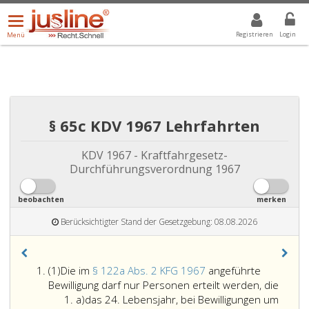
Menü
DROPDOWN: GEWÄHLTER WERT IST ALLE
ALLE
öffnen/schließen
Registrieren
Login
Menü
§ 65c KDV 1967 Lehrfahrten
KDV 1967 - Kraftfahrgesetz-
Durchführungsverordnung 1967
beobachten
merken
Berücksichtigter Stand der Gesetzgebung: 08.08.2026
Absatz
(1)
Die im
§ 122a Abs. 2 KFG 1967
angeführte
eins
Die
Bewilligung darf nur Personen erteilt werden, die
Litera
im
a)
das 24. Lebensjahr, bei Bewilligungen um