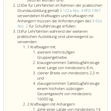
bestraft worden sind.
Absatz
10d
der
(2)
Die für Lehrfahrten im Rahmen der praktischen
2
und
in
Grundausbildung gemäß
§ 122a Abs. 4 KFG 1967
daß
Litera
verwendeten Kraftwagen und Kraftwagen mit
sie
d,
Anhängern müssen die Anforderungen des
§ 63a
in
angeführten
Die
Abs. 2
für Schulfahrzeuge erfüllen.
Absatz
den
Zeit
für
(3)
Für Lehrfahrten während der weiteren
3
Verhaltensweisen
nicht
Lehrfahrten
praktischen Ausbildung sind überwiegend zu
gegenüber
wegen
im
verwenden
Ziffer
dem
schwerer
Rahmen
1.
Kraftwagen mit
eins
Litera
Lehrling
Verstöße
der
a)
einem mehrstufigen
a
im
gegen
praktischen
Gruppengetriebe,
Litera
Sinne
kraftfahrrechtliche
Grundausbildung
b)
ausgenommen Sattelzugfahrzeuge
b
des
oder
gemäß
einer Länge von mindestens 8 m,
Litera
Paragraph
straßenpolizeiliche
Paragraph
c)
einer Breite von mindestens 2,3 m
c
29
Vorschriften
122
und
Litera
a,
bestraft
a,
d)
ausgenommen Sattelzugfahrzeuge
d
Absatz
worden
Absatz
einem höchsten zulässigen
2,
sind.
4,
Gesamtgewicht von mindestens
Litera
KFG 1967
16000 kg;
Ziffer
d
verwendeten
2.
Kraftwagen mit Anhängern
2
Litera
und
Kraftwagen
a)
mit einer Länge von mindestens 14