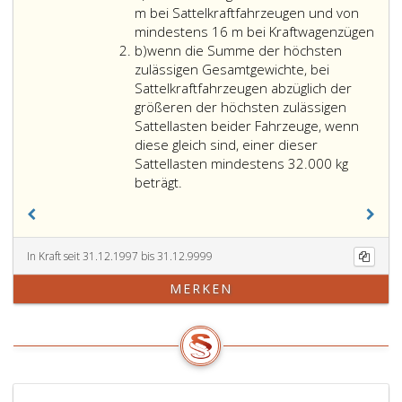
a
e
und
m bei Sattelkraftfahrzeugen und von
Berufsausbildungsgesetz
Kraftwagen
mindestens 16 m bei Kraftwagenzügen
Litera
in
mit
b)
wenn die Summe der höchsten
b
der
Anhängern
zulässigen Gesamtgewichte, bei
Fassung
müssen
Sattelkraftfahrzeugen abzüglich der
Bundesgesetzblatt
die
größeren der höchsten zulässigen
Nr. 232
Anforderungen
Sattellasten beider Fahrzeuge, wenn
aus
des
diese gleich sind, einer dieser
1978,
Paragraph
Sattellasten mindestens 32.000 kg
unterwiesen
63
beträgt.
wurden,
a,
Absatz
2,
für
In Kraft seit 31.12.1997 bis 31.12.9999
Schulfahrzeuge
MERKEN
erfüllen.