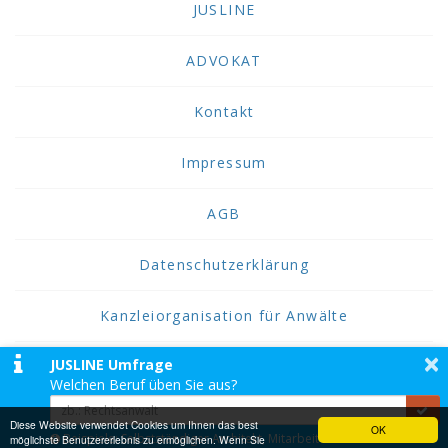
JUSLINE
ADVOKAT
Kontakt
Impressum
AGB
Datenschutzerklärung
Kanzleiorganisation für Anwälte
×
JUSLINE Umfrage
2026 JUSLINE
Welchen Beruf üben Sie aus?
JUSLINE® ist eine Marke der ADVOKAT
Unternehmensberatung Greiter & Greiter GmbH.
Diese Website verwendet Cookies um Ihnen das best
OK
Beispiele: Selbstständiger Architekt, Mitarbeiter einer
möglichste Benutzererlebnis zu ermöglichen. Wenn Sie