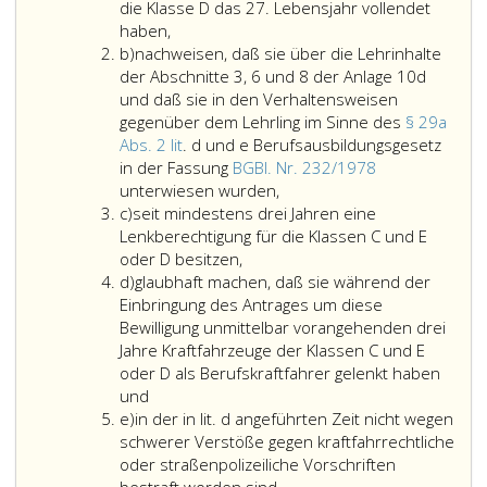
a
Parag
die Klasse D das 27. Lebensjahr vollendet
122
haben,
Litera
a,
b)
nachweisen, daß sie über die Lehrinhalte
b
Absat
der Abschnitte 3, 6 und 8 der Anlage 10d
2,
und daß sie in den Verhaltensweisen
KFG 1
gegenüber dem Lehrling im Sinne des
§ 29a
angef
Abs. 2 lit
. d und e Berufsausbildungsgesetz
Bewill
in der Fassung
BGBl. Nr. 232/1978
nachweisen,
darf
unterwiesen wurden,
Litera
daß
nur
c)
seit mindestens drei Jahren eine
c
sie
Perso
Lenkberechtigung für die Klassen C und E
über
erteilt
oder D besitzen,
Litera
die
werde
d)
glaubhaft machen, daß sie während der
d
Lehrinhalte
die
Einbringung des Antrages um diese
der
Bewilligung unmittelbar vorangehenden drei
Abschnitte
Jahre Kraftfahrzeuge der Klassen C und E
3,
oder D als Berufskraftfahrer gelenkt haben
6
und
Litera
und
e)
in der in lit. d angeführten Zeit nicht wegen
e
8
schwerer Verstöße gegen kraftfahrrechtliche
der
oder straßenpolizeiliche Vorschriften
Anlage
in