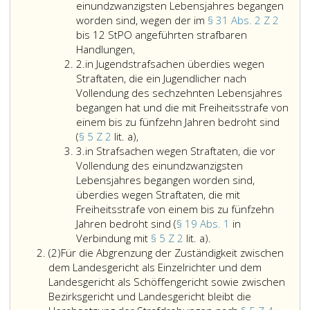
einundzwanzigsten Lebensjahres begangen
worden sind, wegen der im
§ 31 Abs. 2 Z 2
bis 12 StPO angeführten strafbaren
in
Handlungen,
Ziffer
Jugendstrafsachen
2.
in Jugendstrafsachen überdies wegen
2
und
Straftaten, die ein Jugendlicher nach
in
Vollendung des sechzehnten Lebensjahres
Strafsachen
begangen hat und die mit Freiheitsstrafe von
wegen
einem bis zu fünfzehn Jahren bedroht sind
Straftaten,
in
(
§ 5 Z 2
lit. a),
Ziffer
die
Jugendstrafsachen
3.
in Strafsachen wegen Straftaten, die vor
3
vor
überdies
Vollendung des einundzwanzigsten
Vollendung
wegen
Lebensjahres begangen worden sind,
des
Straftaten,
überdies wegen Straftaten, die mit
einundzwanzigsten
die
Freiheitsstrafe von einem bis zu fünfzehn
Lebensjahres
ein
Jahren bedroht sind (
§ 19 Abs. 1
in
begangen
Jugendlicher
in
Verbindung mit
§ 5 Z 2
lit. a).
Absatz
worden
nach
Strafsachen
(2)
Für die Abgrenzung der Zuständigkeit zwischen
2
sind,
Vollendung
wegen
dem Landesgericht als Einzelrichter und dem
wegen
des
Straftaten,
Landesgericht als Schöffengericht sowie zwischen
der
sechzehnten
die
Bezirksgericht und Landesgericht bleibt die