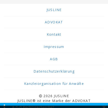
JUSLINE
ADVOKAT
Kontakt
Impressum
AGB
Datenschutzerklärung
Kanzleiorganisation für Anwälte
2026 JUSLINE
JUSLINE® ist eine Marke der ADVOKAT
×
Unternehmensberatung Greiter & Greiter GmbH.
A-S-O Rechtsrecherche?