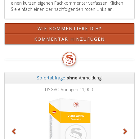
einen kurzen eigenen Fachkommentar verfassen. Klicken
die
(Paragraph
Sie einfach einen der nachfolgenden roten Links an!
Herabsetzung
19,
der
Absatz
Strafdrohungen
eins,
WIE KOMMENTIERE ICH?
nach
in
Paragraph
Verbindung
KOMMENTAR HINZUFÜGEN
5,
mit
Ziffer
Paragraph
4,
5,
außer
Ziffer
Betracht.
2,
Litera
Sofortabfrage
ohne
Anmeldung!
a,).
Zurück
Weit
DSGVO Vorlagen
11,90 €