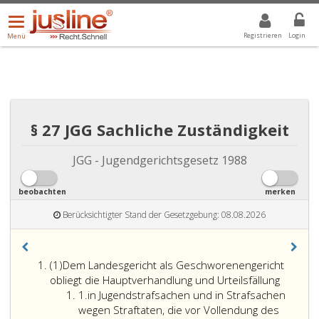
Menü
DROPDOWN: GEWÄHLTER WERT IST ALLE
ALLE
öffnen/schließen
Registrieren
Login
Menü
§ 27 JGG Sachliche Zuständigkeit
JGG - Jugendgerichtsgesetz 1988
beobachten
merken
Berücksichtigter Stand der Gesetzgebung: 08.08.2026
Absatz
(1)
Dem Landesgericht als Geschworenengericht
eins
obliegt die Hauptverhandlung und Urteilsfällung
Ziffer
1.
in Jugendstrafsachen und in Strafsachen
eins
wegen Straftaten, die vor Vollendung des