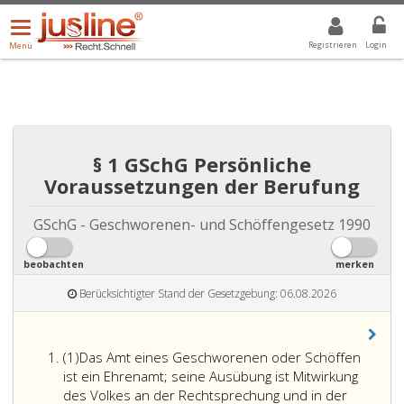
Menü
DROPDOWN: GEWÄHLTER WERT IST ALLE
ALLE
öffnen/schließen
Registrieren
Login
Menü
§ 1 GSchG Persönliche
Voraussetzungen der Berufung
GSchG - Geschworenen- und Schöffengesetz 1990
beobachten
merken
Berücksichtigter Stand der Gesetzgebung: 06.08.2026
Absatz
(1)
Das Amt eines Geschworenen oder Schöffen
eins
ist ein Ehrenamt; seine Ausübung ist Mitwirkung
des Volkes an der Rechtsprechung und in der