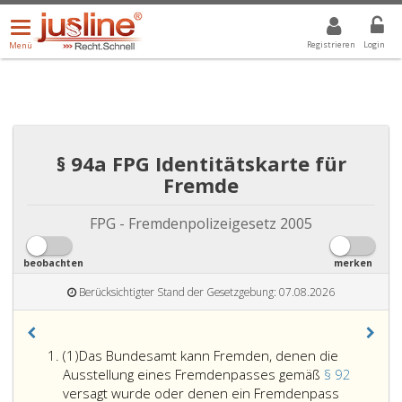
Menü
DROPDOWN: GEWÄHLTER WERT IST ALLE
ALLE
öffnen/schließen
Registrieren
Login
Menü
§ 94a FPG Identitätskarte für
Fremde
FPG - Fremdenpolizeigesetz 2005
beobachten
merken
Berücksichtigter Stand der Gesetzgebung: 07.08.2026
Absatz
(1)
Das Bundesamt kann Fremden, denen die
eins,
Ausstellung eines Fremdenpasses gemäß
§ 92
versagt wurde oder denen ein Fremdenpass