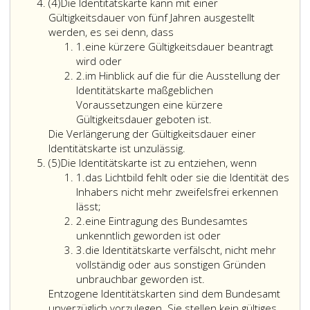
Absatz
ein
(4)
Die Identitätskarte kann mit einer
4,
Fremdenpass
Gültigkeitsdauer von fünf Jahren ausgestellt
gemäß
werden, es sei denn, dass
Ziffer
Paragraph
1.
eine kürzere Gültigkeitsdauer beantragt
eins
93,
wird oder
Ziffer
entzogen
2.
im Hinblick auf die für die Ausstellung der
2
wurde
Identitätskarte maßgeblichen
eine
Voraussetzungen eine kürzere
Identitätskarte
Gültigkeitsdauer geboten ist.
ausstellen,
Die Verlängerung der Gültigkeitsdauer einer
wenn
Identitätskarte ist unzulässig.
Absatz
die
(5)
Die Identitätskarte ist zu entziehen, wenn
5,
Ziffer
Voraussetzun
1.
das Lichtbild fehlt oder sie die Identität des
eins
zur
Inhabers nicht mehr zweifelsfrei erkennen
neuerlichen
lässt;
Ziffer
Ausstellung
2.
eine Eintragung des Bundesamtes
2
eines
unkenntlich geworden ist oder
Ziffer
Fremdenpass
3.
die Identitätskarte verfälscht, nicht mehr
3
nicht
vollständig oder aus sonstigen Gründen
vorliegen.
unbrauchbar geworden ist.
Dies
Entzogene Identitätskarten sind dem Bundesamt
gilt
unverzüglich vorzulegen. Sie stellen kein gültiges