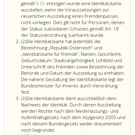
gemäß
§ 93
entzogen wurde eine Identitätskarte
ausstellen, wenn die Voraussetzungen zur
neuerlichen Ausstellung eines Fremdenpasses
nicht vorliegen. Dies gilt nicht für Personen, denen
der Status subsidiären Schutzes gemäß Art. 18
Das
der Statusverordnung zuerkannt wurde.
Absatz
Bundesamt
(2)
Die Identitätskarte hat jedenfalls die
2,
kann
Bezeichnung „Republik Österreich“ und
Fremden,
„Identitätskarte für Fremde“, Namen, Geschlecht,
denen
Geburtsdatum, Staatsangehörigkeit, Lichtbild und
die
Unterschrift des Fremden sowie Bezeichnung der
Ausstellung
Behörde und Datum der Ausstellung zu enthalten.
eines
Die nähere Gestaltung der Identitätskarte legt der
Fremdenpass
Bundesminister für Inneres durch Verordnung
gemäß
fest.
Absatz
Paragraph
(3)
Die Identitätskarte dient ausschließlich dem
3,
92,
Nachweis der Identität. Durch deren Ausstellung
versagt
werden Rechte nach dem Niederlassungs- und
wurde
Aufenthaltsgesetz, nach dem Asylgesetz 2005 und
oder
nach diesem Bundesgesetz weder dokumentiert
denen
noch begründet.