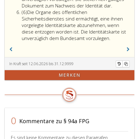
nicht
Dokument zum Nachweis der Identität dar.
Absatz
für
(6)
Die Organe des öffentlichen
6,
Personen,
Sicherheitsdienstes sind ermächtigt, eine ihnen
denen
vorgelegte Identitätskarte abzunehmen, wenn
der
diese entzogen worden ist. Die Identitätskarte ist
Status
unverzüglich dem Bundesamt vorzulegen.
subsidiären
Schutzes
gemäß
Artikel
In Kraft seit 12.06.2026 bis 31.12.9999
18,
MERKEN
der
Statusverordn
zuerkannt
wurde.
0
Kommentare zu § 94a FPG
Es sind keine Kommentare zu diesen Paragrafen