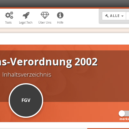
DR
ALLE
Tools
Legal.Tech
Über Uns
Hilfe
as-Verordnung 2002
Inhaltsverzeichnis
FGV
merk