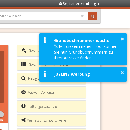
Registrieren
Login
OPDOWN: GEWÄHLTER WERT IST ALLE
×
Grundbuchnummernsuche
Mit diesem neuen Tool können
Gesetzesverzeichnis
Sie nun Grundbuchnummern zu
Ihrer Adresse finden.
Gesamte Rechtsvorschrift
×
JUSLINE Werbung
Paragrafen Volltextsuche
Auswahl Aktionen
Haftungsausschluss
Vernetzungsmöglichkeiten
en