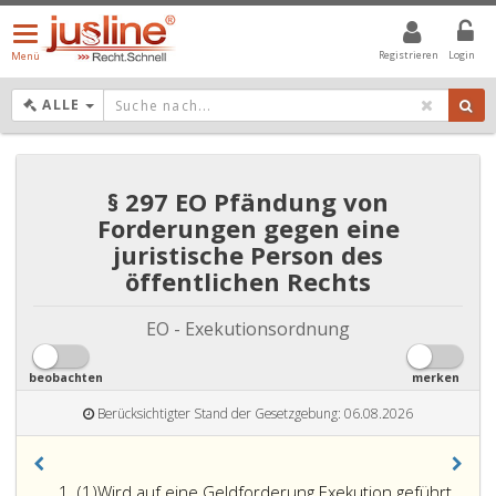
Menü
öffnen/schließen
Registrieren
Login
Menü
DROPDOWN: GEWÄHLTER WERT IST ALLE
ALLE
§ 297 EO Pfändung von
Forderungen gegen eine
juristische Person des
öffentlichen Rechts
EO - Exekutionsordnung
beobachten
merken
Berücksichtigter Stand der Gesetzgebung: 06.08.2026
Absatz
(1)
Wird auf eine Geldforderung Exekution geführt,