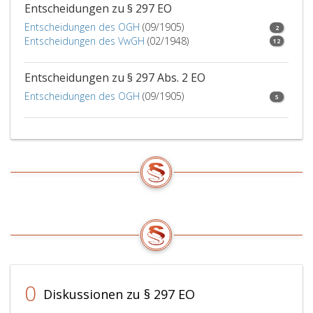
und
Entscheidungen zu § 297 EO
beide
Entscheidungen des OGH
(09/1905)
2
Stellen
Entscheidungen des VwGH
(02/1948)
12
zur
selben
Entscheidungen zu § 297 Abs. 2 EO
juristischen
Person
Entscheidungen des OGH
(09/1905)
5
des
öffentlichen
Rechts
gehören.
0
Diskussionen zu § 297 EO