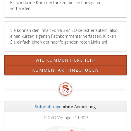
Forderung,
Es sind keine Kommentare zu diesen Paragrafen
dass
vorhanden.
der
Empfänger
des
Sie können den Inhalt von § 297 EO selbst erläutern, also
Zahlungsverb
einen kurzen eigenen Fachkommentar verfassen. Klicken
für
Sie einfach einen der nachfolgenden roten Links an!
diese
Forderung
nicht
WIE KOMMENTIERE ICH?
anweisende
Stelle
KOMMENTAR HINZUFÜGEN
im
Sinn
des
Absatz
eins,
ist,
Sofortabfrage
ohne
Anmeldung!
so
Zurück
Weit
hat
DSGVO Vorlagen
11,90 €
er
das