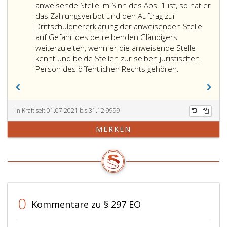
anweisende Stelle im Sinn des Abs. 1 ist, so hat er
das Zahlungsverbot und den Auftrag zur
Drittschuldnererklärung der anweisenden Stelle
auf Gefahr des betreibenden Gläubigers
weiterzuleiten, wenn er die anweisende Stelle
kennt und beide Stellen zur selben juristischen
Ergibt
Person des öffentlichen Rechts gehören.
sich
aus
den
sonstigen
In Kraft seit 01.07.2021 bis 31.12.9999
Angaben
MERKEN
im
Exekutionsant
insbesonder
über
die
Art
der
0
Kommentare zu § 297 EO
zu
pfändenden