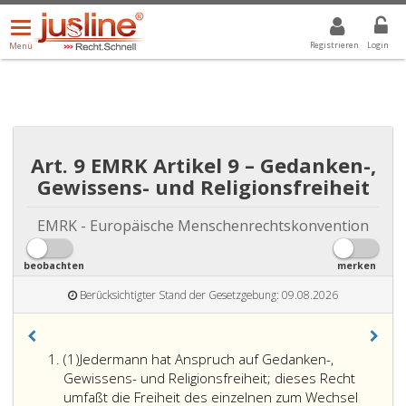
Menü
DROPDOWN: GEWÄHLTER WERT IST ALLE
ALLE
öffnen/schließen
Registrieren
Login
Menü
Art. 9 EMRK Artikel 9 – Gedanken-,
Gewissens- und Religionsfreiheit
EMRK - Europäische Menschenrechtskonvention
beobachten
merken
Berücksichtigter Stand der Gesetzgebung: 09.08.2026
Absatz
(1)
Jedermann hat Anspruch auf Gedanken-,
eins
Gewissens- und Religionsfreiheit; dieses Recht
umfaßt die Freiheit des einzelnen zum Wechsel