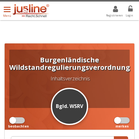
Menü
DROPDOWN: GEWÄHLTER WERT IST ALLE
ALLE
öffnen/schließen
Registrieren
Login
Menü
Burgenländische
Wildstandregulierungsverordnung
Inhaltsverzeichnis
Bgld. WSRV
beobachten
merken