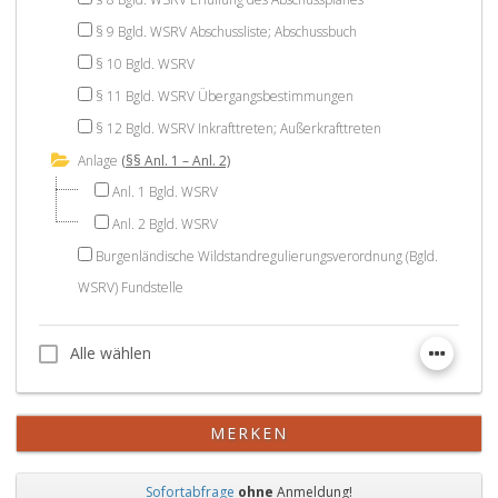
§ 9 Bgld. WSRV Abschussliste; Abschussbuch
§ 10 Bgld. WSRV
§ 11 Bgld. WSRV Übergangsbestimmungen
§ 12 Bgld. WSRV Inkrafttreten; Außerkrafttreten
Anlage
(§§ Anl. 1 – Anl. 2)
Anl. 1 Bgld. WSRV
Anl. 2 Bgld. WSRV
Burgenländische Wildstandregulierungsverordnung (Bgld.
WSRV) Fundstelle
Alle wählen
Alle wählen
MERKEN
Sofortabfrage
ohne
Anmeldung!