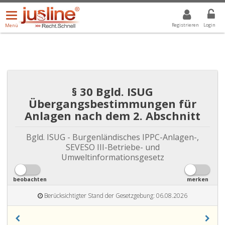
Menü
DROPDOWN: GEWÄHLTER WERT IST ALLE
ALLE
öffnen/schließen
Registrieren
Login
Menü
§ 30 Bgld. ISUG
Übergangsbestimmungen für
Anlagen nach dem 2. Abschnitt
Bgld. ISUG - Burgenländisches IPPC-Anlagen-,
SEVESO III-Betriebe- und
Umweltinformationsgesetz
beobachten
merken
Berücksichtigter Stand der Gesetzgebung: 06.08.2026