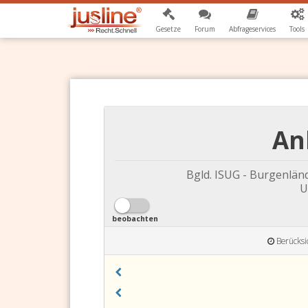
Gesetze
Forum
Abfrageservices
Tools
Anl
Bgld. ISUG - Burgenlän
U
beobachten
Berücksi