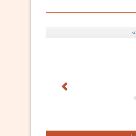
So
Zurück
J