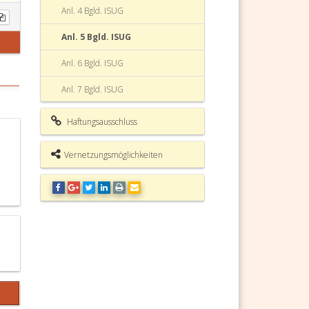
Anl. 4 Bgld. ISUG
Anl. 5 Bgld. ISUG
Anl. 6 Bgld. ISUG
Anl. 7 Bgld. ISUG
Anl. 1 Bgld. ISUG
Haftungsausschluss
Anl. 2 Bgld. ISUG
Vernetzungsmöglichkeiten
Anl. 3 Bgld. ISUG
Burgenländisches IPPC-Anlagen-,
SEVESO III-Betriebe- und
Umweltinformationsgesetz (Bgld.
ISUG) Fundstelle